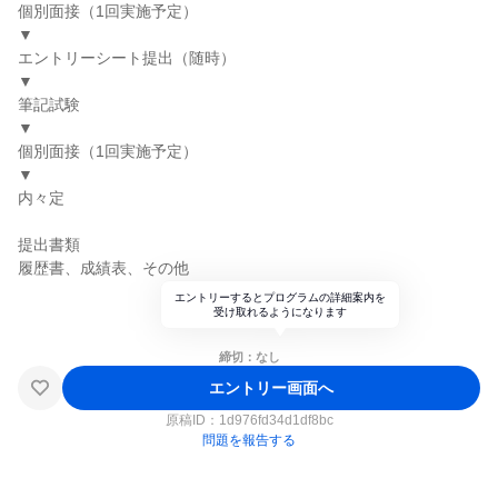
個別面接（1回実施予定）
▼
エントリーシート提出（随時）
▼
筆記試験
▼
個別面接（1回実施予定）
▼
内々定
提出書類
履歴書、成績表、その他
エントリーするとプログラムの詳細案内を
受け取れるようになります
締切：なし
エントリー画面へ
原稿ID：
1d976fd34d1df8bc
問題を報告する