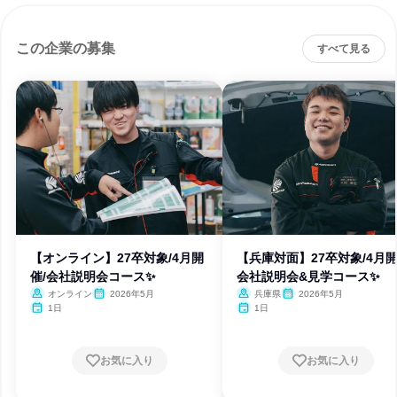
この企業の募集
すべて見る
【オンライン】27卒対象/4月開
【兵庫対面】27卒対象/4月開
催/会社説明会コース✨
会社説明会&見学コース✨
オンライン
2026年5月
兵庫県
2026年5月
1日
1日
お気に入り
お気に入り