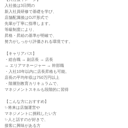
入社後は3日間の
新入社員研修で基礎を学び、
店舗配属後はOJT形式で
先輩が丁寧に指導します。
等級制度により、
昇格・昇給の基準が明確で、
努力がしっかり評価される環境です。
【キャリアパス】
・総合職 → 副店長 → 店長
→ エリアマネージャー → 幹部職
・入社10年以内に店長昇格も可能。
店長の平均年収は750万円以上
・階層別教育カリキュラムで、
マネジメントスキルも段階的に習得
【こんな方におすすめ】
✨将来は店舗運営や
マネジメントに挑戦したい方
✨人と話すのが好きで、
接客に興味がある方