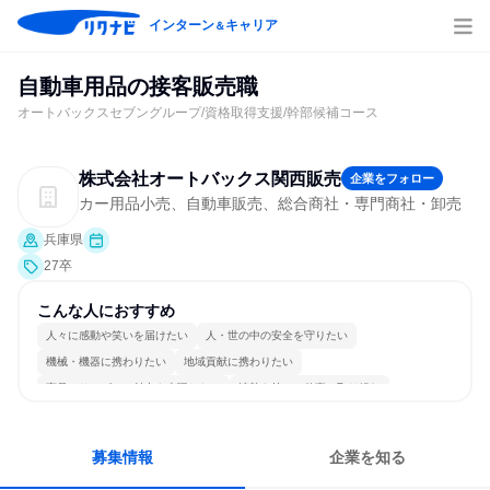
インターン
キャリア
＆
自動車用品の接客販売職
オートバックスセブングループ/資格取得支援/幹部候補コース
株式会社オートバックス関西販売
企業をフォロー
カー用品小売、自動車販売、総合商社・専門商社・卸売
兵庫県
27卒
こんな人におすすめ
人々に感動や笑いを届けたい
人・世の中の安全を守りたい
機械・機器に携わりたい
地域貢献に携わりたい
商品・サービスの魅力を表現したい
情熱を持って仕事に取り組む
コミュニケーションが活発
チームワークを重視
自分の好きな場所で働ける
人とたくさん会話する
募集情報
企業を知る