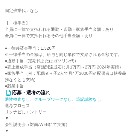
固定残業代：なし
【一律手当】
全員に一律で支払われる通勤・皆勤・家族手当金額：あり
全員に一律で支払われるその他手当金額：あり
●一律共済会手当：1,320円
※一律手当の金額は、給与と同じ単位で支給される金額です。
●通勤手当（定期代またはガソリン代）
●売上達成手当（店舗別達成応じ月1万円～2万円 2024年実績）
●家族手当（例：配偶者＋子2人で月4万3000円※配偶者は扶養義
務なくとも支給)
●残業手当
応募・選考の流れ
適性検査なし、グループワークなし、筆記試験なし
選考プロセス
リクナビにエントリー
▼
会社説明会（対面/WEBにて実施）
▼