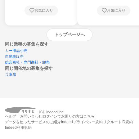
お気に入り
お気に入り
トップページへ
同じ業種の募集を探す
カー用品小売
自動車販売
総合商社・専門商社・卸売
同じ開催地の募集を探す
兵庫県
エントリーするとプログラムの詳細案内を
ヘルプ・お問い合わせ
ログインでお困りの方はこちら
受け取れるようになります
データを使ったサービスのご紹介
Indeedプライバシー規約
リクルートID規約
Indeed利用規約
締切：なし
エントリー画面へ