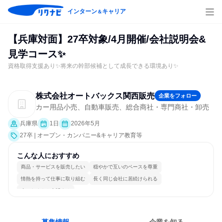
インターン
キャリア
＆
【兵庫対面】27卒対象/4月開催/会社説明会&
見学コース✨
資格取得支援あり✨将来の幹部候補として成長できる環境あり✨
株式会社オートバックス関西販売
企業をフォロー
カー用品小売、自動車販売、総合商社・専門商社・卸売
兵庫県
1日
2026年5月
27卒 | オープン・カンパニー&キャリア教育等
こんな人におすすめ
商品・サービスを販売したい
穏やかで互いのペースを尊重
情熱を持って仕事に取り組む
長く同じ会社に居続けられる
人とたくさん会話する