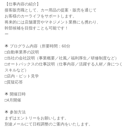
【仕事内容の紹介】
接客販売職として、カー用品の提案・販売を通じて
お客様のカーライフをサポートします。
将来的には店舗運営やマネジメント業務にも携わり、
幹部候補を目指すことも可能です！
ー
🌟 プログラム内容（所要時間：60分
□自動車業界の説明
□当社の会社説明（事業概要／社風／福利厚生／研修制度など）
□オートバックスの仕事説明（仕事内容／活躍する人材／身につく
スキルなど）
□店内・ピット見学
□質疑応答
🌟 開催日時
□4月開催
🌟 参加方法
まずはエントリーをお願いします。
別途メールにて日程調整のご案内をいたします。