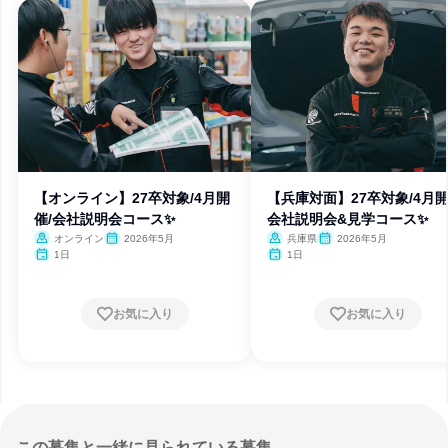
【オンライン】27卒対象/4月開
【兵庫対面】27卒対象/4月開
催/会社説明会コース✨
会社説明会&見学コース✨
オンライン
2026年5月
兵庫県
2026年5月
1日
1日
お気に入り
お気に入り
この募集と一緒に見られている募集