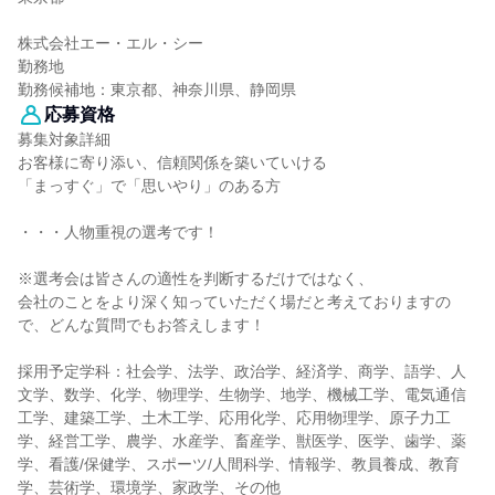
株式会社エー・エル・シー
勤務地
勤務候補地：東京都、神奈川県、静岡県
応募資格
募集対象詳細
お客様に寄り添い、信頼関係を築いていける
「まっすぐ」で「思いやり」のある方
・・・人物重視の選考です！
※選考会は皆さんの適性を判断するだけではなく、
会社のことをより深く知っていただく場だと考えておりますの
で、どんな質問でもお答えします！
採用予定学科：社会学、法学、政治学、経済学、商学、語学、人
文学、数学、化学、物理学、生物学、地学、機械工学、電気通信
工学、建築工学、土木工学、応用化学、応用物理学、原子力工
学、経営工学、農学、水産学、畜産学、獣医学、医学、歯学、薬
学、看護/保健学、スポーツ/人間科学、情報学、教員養成、教育
学、芸術学、環境学、家政学、その他