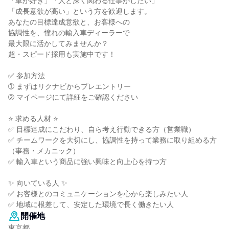
「車が好き」「人と深く関わる仕事がしたい」
「成長意欲が高い」という方を歓迎します。
あなたの目標達成意欲と、お客様への
協調性を、憧れの輸入車ディーラーで
最大限に活かしてみませんか？
超・スピード採用も実施中です！
✅ 参加方法
➀ まずはリクナビからプレエントリー
➁ マイページにて詳細をご確認ください
⭐ 求める人材 ⭐
✅ 目標達成にこだわり、自ら考え行動できる方（営業職）
✅ チームワークを大切にし、協調性を持って業務に取り組める方
（事務・メカニック）
✅ 輸入車という商品に強い興味と向上心を持つ方
✨ 向いている人 ✨
✅ お客様とのコミュニケーションを心から楽しみたい人
✅ 地域に根差して、安定した環境で長く働きたい人
開催地
東京都