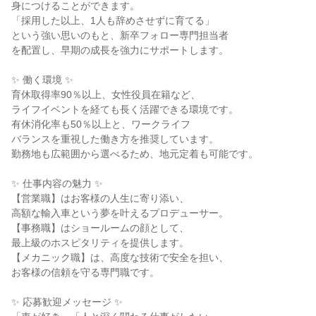
身につけることができます。
「採用した以上、1人も辞めさせずに育てる」
という強い思いのもと、新卒フォロー専門担当者
を配置し、早期の成長を強力にサポートします。
✨ 働く環境 ✨
育休取得率90％以上、女性役員在籍など、
ライフイベントを経ても長く活躍できる環境です。
有休消化率も50％以上と、ワークライフ
バランスを重視した働き方を推奨しています。
勤務地も広範囲から選べるため、地元定着も可能です。
✨ 仕事内容の魅力 ✨
【営業職】はお客様の人生に寄り添い、
高額な輸入車という夢を叶えるプロデューサー。
【事務職】はショールームの顔として、
最上級のホスピタリティを提供します。
【メカニック職】は、高度な技術で安全を担い、
お客様の信頼を守る専門職です。
✨ 応募歓迎メッセージ ✨