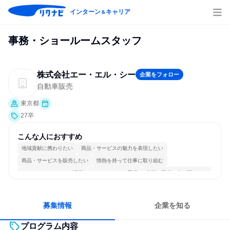
インターン
キャリア
＆
事務・ショールームスタッフ
株式会社エー・エル・シー
企業をフォロー
自動車販売
東京都
27卒
こんな人におすすめ
地域貢献に携わりたい
商品・サービスの魅力を表現したい
商品・サービスを販売したい
情熱を持って仕事に取り組む
コミュニケーションが活発
チームワークを重視
多様な職種の人と関われる
明確な目標を追いかける
人とたくさん会話する
募集情報
企業を知る
プログラム内容