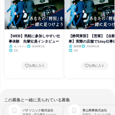
【WEB】気軽に参加しやすい仕
【静岡東部】【営業】【自
事体験 先輩社員インタビュー
車】実際の店舗で1day仕事
オンライン
2026年2月
静岡県
2026年2月
1日
1日
お気に入り
お気に入り
この募集と一緒に見られている募集
パナソニック株式会社
青山商事株式会社
半導体・電子機器メーカー
百貨店・アパレル小売