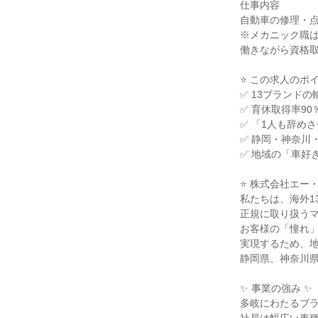
仕事内容
自動車の修理・点
※メカニック職
働きながら資格
⭐ この求人のポイ
✅ 13ブランド
✅ 育休取得率9
✅ 「1人も辞め
✅ 静岡・神奈川
✅ 地域の「車好
⭐ 株式会社エー
私たちは、海外1
正規に取り扱う
お客様の「憧れ
実現するため、
静岡県、神奈川県
✨ 事業の強み ✨
多岐にわたるブ