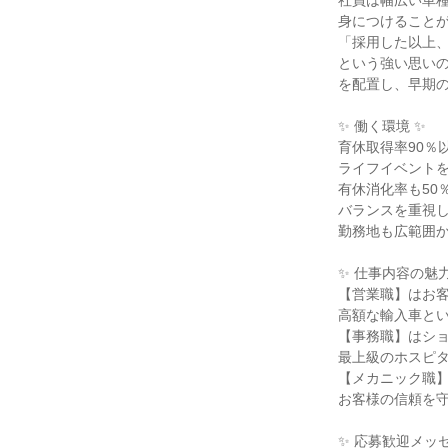
社員は幅広い車
身につけること
「採用した以上、
という強い思い
を配置し、早期
✨ 働く環境 ✨
育休取得率90％
ライフイベント
有休消化率も50
バランスを重視
勤務地も広範囲
✨ 仕事内容の魅力
【営業職】はお
高額な輸入車と
【事務職】はシ
最上級のホスピ
【メカニック職
お客様の信頼を
✨ 応募歓迎メッセ