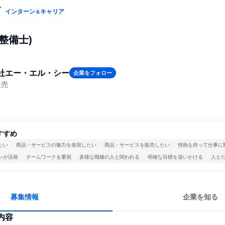
インターン
キャリア
＆
整備士)
社エー・エル・シー
企業をフォロー
販売
すすめ
たい
商品・サービスの魅力を表現したい
商品・サービスを販売したい
情熱を持って仕事に
ンが活発
チームワークを重視
多様な職種の人と関われる
明確な目標を追いかける
人と
募集情報
企業を知る
内容