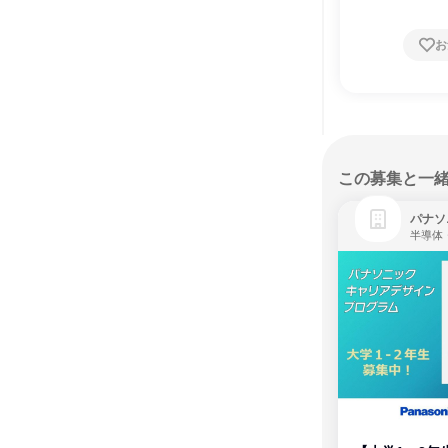
お
この募集と一
パナソ
半導体