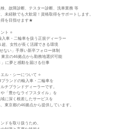
検、故障診断、テスター診断、洗車業務 等
は、未経験でも大歓迎！資格取得をサポートします。
取得を目指せます★
ント ⭐
の輸入車・二輪車を扱う正規ディーラー
0％超、女性が長く活躍できる環境
させない」手厚い新卒フォロー体制
・東京の46拠点から勤務地選択可能
き」に夢と感動を届ける仕事
・エル・シーについて ⭐
3ブランドの輸入車・二輪車を
マルチブランドディーラーです。
」や「豊かなライフスタイル」を
地域に深く根差したサービスを
、東京都の46拠点から提供しています。
ランドを取り扱うため、