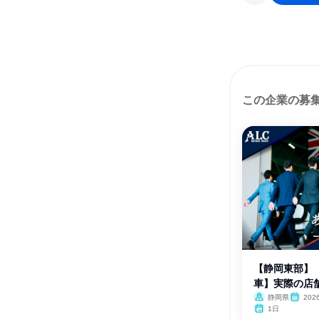
この企業の募
【静岡東部】
車】実際の店舗
静岡県
202
1日