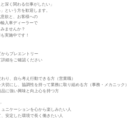
人と深く関わる仕事がしたい」
い」という方を歓迎します。
成意欲と、お客様への
の輸入車ディーラーで
てみませんか？
用も実施中です！
ビからプレエントリー
て詳細をご確認ください
だわり、自ら考え行動できる方（営業職）
を大切にし、協調性を持って業務に取り組める方（事務・メカニック）
商品に強い興味と向上心を持つ方
✨
ミュニケーションを心から楽しみたい人
て、安定した環境で長く働きたい人