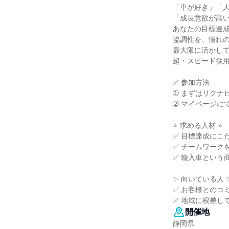
「車が好き」「
「成長意欲が高
あなたの目標達
協調性を、憧れ
最大限に活かし
超・スピード採
✅ 参加方法
➀ まずはリクナ
➁ マイページに
⭐ 求める人材 ⭐
✅ 目標達成にこ
✅ チームワーク
✅ 輸入車という
✨ 向いている人 
✅ お客様とのコ
✅ 地域に根差し
開催地
静岡県