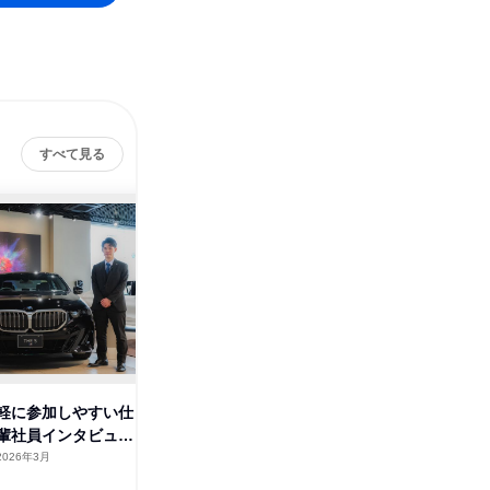
すべて見る
株式会
軽に参加しやすい仕
【杉並区】【営業】【自動車】
輩社員インタビュ
実際の店舗で1day仕事体験
2026年3月
東京都
2026年2月
1日