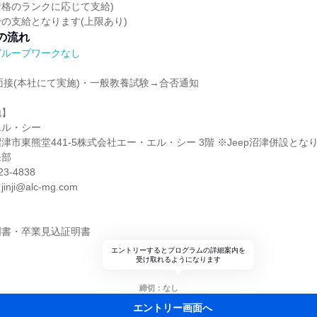
格のランクに応じて支給)
の支給となります(上限あり)
の流れ
グループワークなし
面接(本社にて実施)・一般教養試験→合否通知
地】
エル・シー
津市東熊堂441-5株式会社エー・エル・シー 3階 ※Jeep沼津併設とな
発部
3-4838
i@alc-mg.com
明書・卒業見込証明書
エントリーするとプログラムの詳細案内を
受け取れるようになります
締切：なし
エントリー画面へ