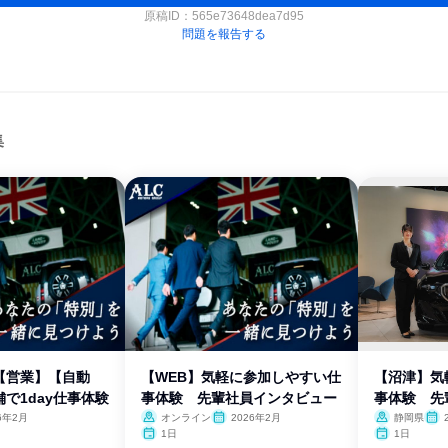
原稿ID：
565e73648dea7d95
問題を報告する
集
【営業】【自動
【WEB】気軽に参加しやすい仕
【沼津】気
で1day仕事体験
事体験 先輩社員インタビュー
事体験 先
ー〜
6年2月
オンライン
2026年2月
静岡県
1日
1日