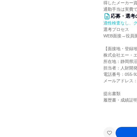
得したメーカー資
通勤手当は実費で
応募・選考
適性検査なし、
選考プロセス
WEB面接→役員
【面接地・登録
株式会社エー・
所在地：静岡県沼
担当者：人財開
電話番号：055-92
メールアドレス：jinj
提出書類
履歴書・成績証