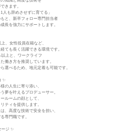
種の知識と高度な技術を
ができます。
1人も辞めさせずに育てる」
のもと、新卒フォロー専門担当者
の成長を強力にサポートします。
以上、女性役員在籍など、
を経ても長く活躍できる環境です。
％以上と、ワークライフ
した働き方を推奨しています。
から選べるため、地元定着も可能です。
 ✨
客様の人生に寄り添い、
いう夢を叶えるプロデューサー。
ョールームの顔として、
タリティを提供します。
】は、高度な技術で安全を担い、
守る専門職です。
ージ ✨