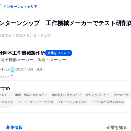
インターン
キャリア
＆
インターンシップ 工作機械メーカーでテスト研削
通費支給｜東証スタンダード上場
社岡本工作機械製作所
企業をフォロー
・電子機器メーカー、製造・メーカー
～10日
2026年8月・9月
ーンシップ
すすめ
わりたい
機械・機器に携わりたい
地域貢献に携わりたい
海外と交流したい
穏やかで互
に取り組む
コミュニケーションが活発
グローバル志向が強い
一つの専門分野を極める
る環境
募集情報
企業を知る