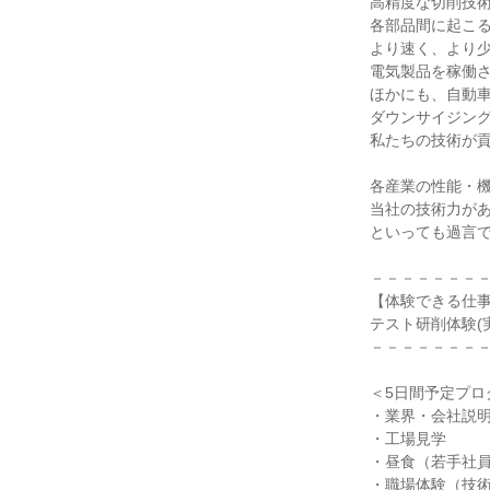
高精度な切削技
各部品間に起こ
より速く、より
電気製品を稼働
ほかにも、自動
ダウンサイジン
私たちの技術が
各産業の性能・
当社の技術力が
といっても過言
－－－－－－－
【体験できる仕
テスト研削体験(
－－－－－－－
＜5日間予定プロ
・業界・会社説
・工場見学
・昼食（若手社
・職場体験（技