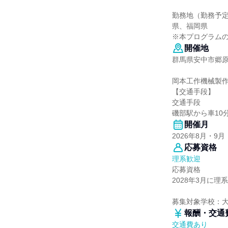
勤務地（勤務予
県、福岡県
※本プログラム
開催地
群馬県安中市郷原2
岡本工作機械製
【交通手段】
交通手段
磯部駅から車10
開催月
2026年8月・9月
応募資格
理系歓迎
応募資格
2028年3月に
募集対象学校：
報酬・交通
交通費あり