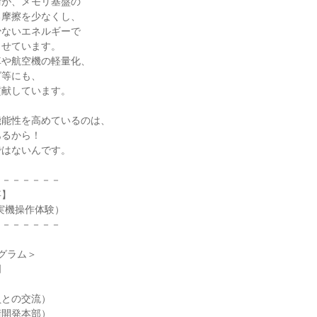
術が、メモリ基盤の
る摩擦を少なくし、
少ないエネルギーで
させています。
車や航空機の軽量化、
グ等にも、
貢献しています。
機能性を高めているのは、
あるから！
ではないんです。
－－－－－－－
事】
実機操作体験）
－－－－－－－
グラム＞
明
員との交流）
術開発本部）