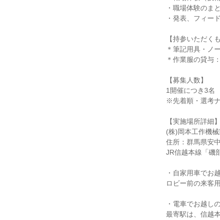
・職場体験のま
・発表、フィー
【持参いただく
＊筆記用具・ノ
＊作業服の貸与
【募集人数】
1開催につき3名
※先着順・選考
【実施場所詳細
(株)岡本工作機
住所：群馬県安中
JR信越本線「磯
・自家用車でお
ロビー前の来客
・電車でお越し
最寄駅は、信越