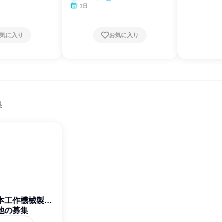
1日
気に入り
お気に入り
集
本工作機械製作
他の募集
所