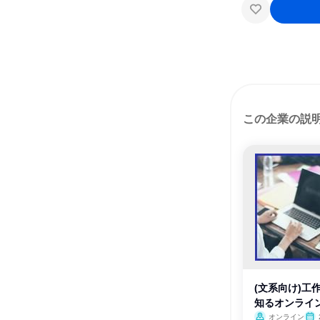
この企業の説
(文系向け)工
知るオンライ
オンライン