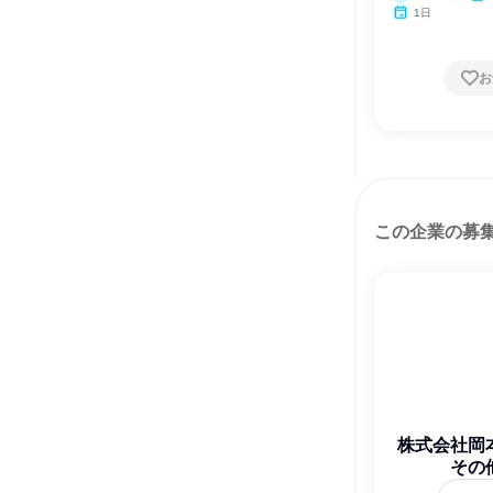
1日
お
この企業の募
株式会社岡
その