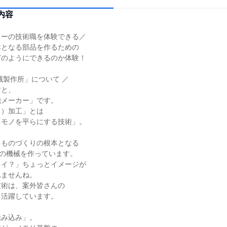
内容
カーの技術職を体験できる／
本となる部品を作るための
どのようにできるのか体験！
械製作所」について ／
すと、
機メーカー」です。
う）加工」とは
「モノを平らにする技術」。
るものづくりの根本となる
めの機械を作っています。
カイ？」ちょっとイメージが
れませんね。
技術は、案外皆さんの
も活躍しています。
読み込み」。