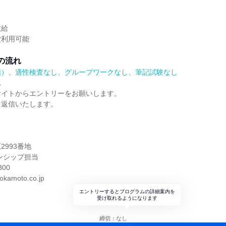
支給
堂利用可能
の流れ
順）、適性検査なし、グループワークなし、筆記試験なし
れ
サイトからエントリーをお願いします。
て返信いたします。
】
2993番地
ンシップ担当
800
okamoto.co.jp
エントリーするとプログラムの詳細案内を
受け取れるようになります
締切：なし