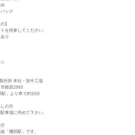
とめ
ドバック
もの】
ートを持参してください。
：あり
ナシ
】
械製作所 本社・安中工場
市郷原2993
部駅」より車で約10分
越しの方
用駐車場に停めて下さい。
の方
本線「磯部駅」です。