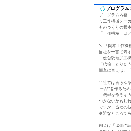
プログラム
プログラム内容
＼工作機械メー
ものづくりの根
「工作機械」は
＼ 「岡本工作機
当社を一言で表
「総合砥粒加工
「砥粒（とりゅ
簡単に言えば、
当社ではあらゆ
"部品"を作るた
「機械を作るキ
つかないかもし
ですが、当社の
身近なところで
例えば「USBの