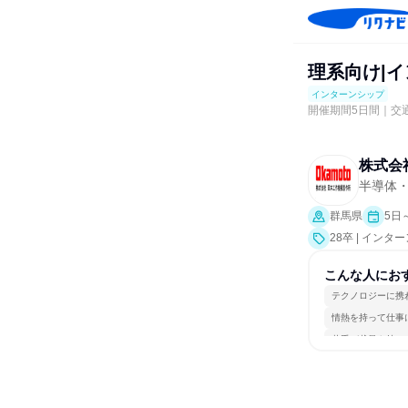
理系向け|
インターンシップ
開催期間5日間｜交
株式会
半導体
群馬県
5日
28卒 | インタ
こんな人にお
テクノロジーに携
情熱を持って仕事
若手が裁量を持て