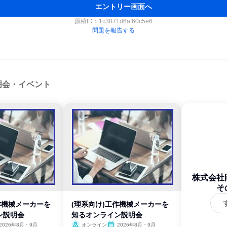
エントリー画面へ
原稿ID：
1c3871d6af60c5e6
問題を報告する
明会・イベント
株式会社
そ
作機械メーカーを
(理系向け)工作機械メーカーを
ン説明会
知るオンライン説明会
2026年8月・9月
オンライン
2026年8月・9月