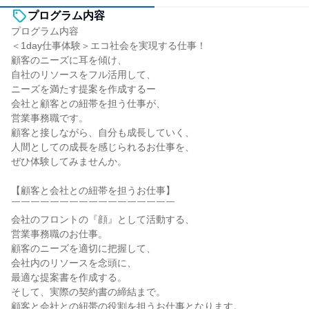
プログラム内容
プログラム内容
＜1day仕事体験＞エコ社会を実現する仕事！
顧客のニーズに耳を傾け、
自社のリソースをフル活用して、
ニーズを満たす提案を作成するー
会社と顧客との紐帯を担う仕事が、
営業事務職です。
顧客と接しながら、自分も成長していく、
人間としての成長を感じられるお仕事を、
ぜひ体験してみませんか。
【顧客と会社との紐帯を担うお仕事】
￣￣￣￣￣￣￣￣￣￣￣￣￣￣￣￣￣
会社のフロントの『顔』として活動する、
営業事務職のお仕事。
顧客のニーズを適切に把握して、
会社内のリソースを念頭に、
最適な提案書を作成する。
そして、実際の契約書の締結まで。
顧客と会社との紐帯の役割を担うお仕事となります。