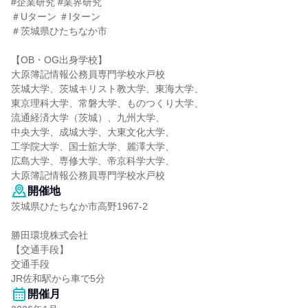
#企業研究 #業界研究
＃Uターン ＃Iターン
＃茨城県ひたちなか市
【OB・OG出身学校】
大原簿記情報公務員専門学校水戸校
茨城大学、茨城キリスト教大学、東海大学、
東京理科大学、常磐大学、ものつくり大学、
流通経済大学（茨城）、九州大学、
中央大学、成城大学、大東文化大学、
工学院大学、国士舘大学、麗澤大学、
広島大学、専修大学、帝京科学大学、
大原簿記情報公務員専門学校水戸校
開催地
茨城県ひたちなか市高野1967-2
勝田環境株式会社
【交通手段】
交通手段
JR佐和駅から車で5分
開催月