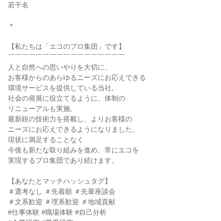
若干名
＊
【私たちは「エコのプロ集団」です】
￣￣￣￣￣￣￣￣￣￣￣￣￣￣￣￣￣
人と自然への思いやりを大切に、
お客様からのあらゆるニーズにお応えできる
環境サービスを提供している当社。
社会の発展に役立てるように、体制の
リニューアルも実施。
最新鋭の技術力を搭載し、よりお客様の
ニーズにお応えできるようになりました。
現状に満足することなく
今後も新たな取り組みを進め、常にエコを
実現するプロ集団であり続けます。
【あなたとマッチハッシュタグ】
＃選考なし ＃先着順 ＃先輩座談会
＃文系歓迎 ＃理系歓迎 ＃地域貢献
#仕事体験 #職場体験 #自己分析