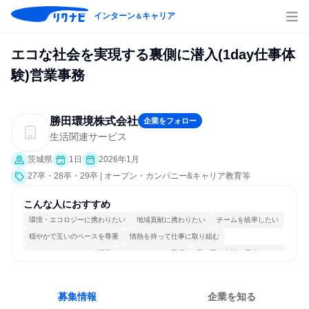
インターン
キャリア
＆
エコな社会を実現する裏側に潜入(1day仕事体
験)営業事務
勝田環境株式会社
企業をフォロー
生活関連サービス
茨城県
1日
2026年1月
27卒・28卒・29卒 | オープン・カンパニー&キャリア教育等
こんな人におすすめ
環境・エコロジーに携わりたい
地域貢献に携わりたい
チームを統率したい
穏やかで互いのペースを尊重
情熱を持って仕事に取り組む
コミュニケーションが活発
チームワークを重視
長く同じ会社に居続けられる
一つの専門分野を極める
若手が裁量を持てる環境
募集情報
企業を知る