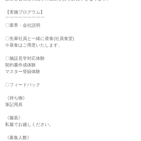
【実施プログラム】
￣￣￣￣￣￣￣￣￣
〇業界・会社説明
〇先輩社員と一緒に昼食(社員食堂)
※昼食はご用意いたします。
〇施設見学対応体験
契約書作成体験
マスター登録体験
〇フィードバック
《持ち物》
筆記用具
《服装》
私服でお越しください。
《募集人数》