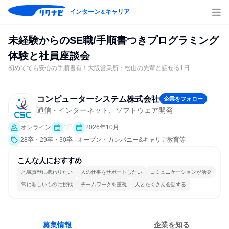
インターン
キャリア
＆
未経験からのSE職/手順書つきプログラミング
体験と社員座談会
初めてでも安心の手順書有！大阪営業所・松山の先輩と話せる1日
コンピューターシステム株式会社
企業をフォロー
通信・インターネット、ソフトウェア開発
オンライン
1日
2026年10月
28卒・29卒・30卒 | オープン・カンパニー&キャリア教育等
こんな人におすすめ
地域貢献に携わりたい
人の仕事をサポートしたい
コミュニケーションが活発
常に新しいものに挑戦
チームワークを重視
人とたくさん会話する
募集情報
企業を知る