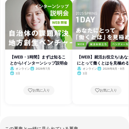
【WEB・1時間】まずは知るこ
【WEB】就活お役立ち!あな
とから!インターンシップ説明会
にとって働くとはを見極める
日
オンライン
2026年7月
オンライン
2026年8月・9月
1日
1日
お気に入り
お気に入り
この募集と一緒に見られている募集