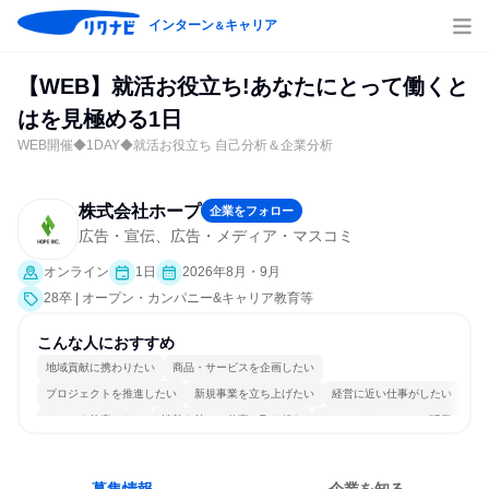
インターン
キャリア
＆
【WEB】就活お役立ち!あなたにとって働くと
はを見極める1日
WEB開催◆1DAY◆就活お役立ち 自己分析＆企業分析
株式会社ホープ
企業をフォロー
広告・宣伝、広告・メディア・マスコミ
オンライン
1日
2026年8月・9月
28卒 | オープン・カンパニー&キャリア教育等
こんな人におすすめ
地域貢献に携わりたい
商品・サービスを企画したい
プロジェクトを推進したい
新規事業を立ち上げたい
経営に近い仕事がしたい
チームを統率したい
情熱を持って仕事に取り組む
コミュニケーションが活発
常に新しいものに挑戦
若手が裁量を持てる環境