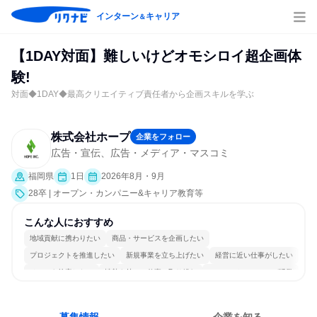
インターン
キャリア
＆
【1DAY対面】難しいけどオモシロイ超企画体
験!
対面◆1DAY◆最高クリエイティブ責任者から企画スキルを学ぶ
株式会社ホープ
企業をフォロー
広告・宣伝、広告・メディア・マスコミ
福岡県
1日
2026年8月・9月
28卒 | オープン・カンパニー&キャリア教育等
こんな人におすすめ
地域貢献に携わりたい
商品・サービスを企画したい
プロジェクトを推進したい
新規事業を立ち上げたい
経営に近い仕事がしたい
チームを統率したい
情熱を持って仕事に取り組む
コミュニケーションが活発
常に新しいものに挑戦
若手が裁量を持てる環境