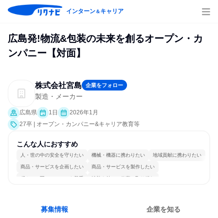
インターン
キャリア
＆
広島発!物流&包装の未来を創るオープン・カ
ンパニー【対面】
株式会社宮島
企業をフォロー
製造・メーカー
広島県
1日
2026年1月
27卒 | オープン・カンパニー&キャリア教育等
こんな人におすすめ
人・世の中の安全を守りたい
機械・機器に携わりたい
地域貢献に携わりたい
商品・サービスを企画したい
商品・サービスを製作したい
穏やかで互いのペースを尊重
情熱を持って仕事に取り組む
常に新しいものに挑戦
チームワークを重視
明確な目標を追いかける
募集情報
企業を知る