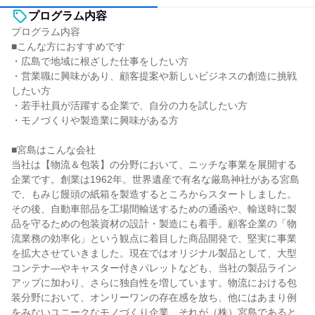
プログラム内容
プログラム内容
■こんな方におすすめです
・広島で地域に根ざした仕事をしたい方
・営業職に興味があり、顧客提案や新しいビジネスの創造に挑戦
したい方
・若手社員が活躍する企業で、自分の力を試したい方
・モノづくりや製造業に興味がある方
■宮島はこんな会社
当社は【物流＆包装】の分野において、ニッチな事業を展開する
企業です。創業は1962年。世界遺産で有名な厳島神社がある宮島
で、もみじ饅頭の紙箱を製造するところからスタートしました。
その後、自動車部品を工場間輸送するための通函や、輸送時に製
品を守るための包装資材の設計・製造にも着手。顧客企業の「物
流業務の効率化」という観点に着目した商品開発で、堅実に事業
を拡大させていきました。現在ではオリジナル製品として、大型
コンテナ―やキャスター付きパレットなども、当社の製品ライン
アップに加わり、さらに独自性を増しています。物流における包
装分野において、オンリーワンの存在感を放ち、他にはあまり例
をみないユニークなモノづくり企業、それが（株）宮島であると