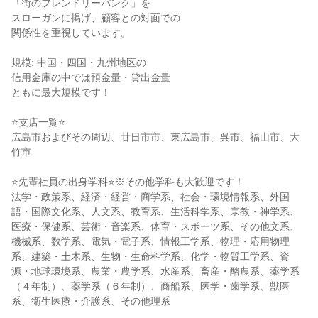
「街のフレンドリーバンク」を
スローガンに掲げ、顧客との対面での
関係性を重視しています。
規模: 中国・四国・九州地区の
信用金庫の中では預金量・貸出金量
ともに最大規模です！
⭐支店一覧⭐
広島市およびその周辺、廿日市市、東広島市、呉市、福山市、大
竹市
⭐先輩社員の出身学科⭐※その他学科も大歓迎です！
法学・政策系、経済・経営・商学系、社会・環境情報系、外国
語・国際文化系、人文系、教育系、生活科学系、宗教・神学系、
医療・保健系、芸術・音楽系、体育・スポーツ系、その他文系、
機械系、数学系、電気・電子系、情報工学系、物理・応用物理
系、建築・土木系、生物・生命科学系、化学・物質工学系、資
源・地球環境系、農業・農学系、水産系、畜産・酪農系、薬学系
（４年制）、薬学系（６年制）、商船系、医学・歯学系、獣医
系、衛生医療・介護系、その他理系