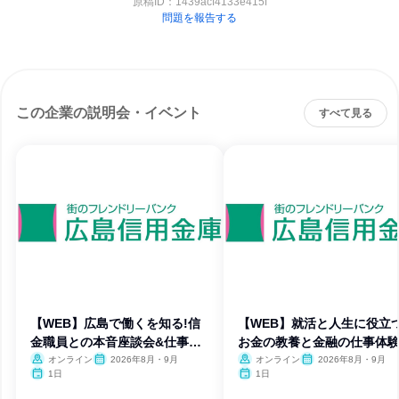
原稿ID：
1439acf4133e415f
問題を報告する
この企業の説明会・イベント
すべて見る
【WEB】広島で働くを知る!信
【WEB】就活と人生に役立つ
金職員との本音座談会&仕事体
お金の教養と金融の仕事体
験
オンライン
2026年8月・9月
オンライン
2026年8月・9月
1日
1日