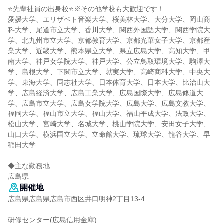
⭐先輩社員の出身校⭐※その他学校も大歓迎です！
愛媛大学、エリザベト音楽大学、桜美林大学、大分大学、岡山商
科大学、尾道市立大学、香川大学、関西外国語大学、関西学院大
学、北九州市立大学、京都教育大学、京都光華女子大学、京都産
業大学、近畿大学、熊本県立大学、県立広島大学、高知大学、甲
南大学、神戸女学院大学、神戸大学、公立鳥取環境大学、駒澤大
学、島根大学、下関市立大学、就実大学、高崎商科大学、中央大
学、東海大学、同志社大学、日本体育大学、日本大学、比治山大
学、広島経済大学、広島工業大学、広島国際大学、広島修道大
学、広島市立大学、広島女学院大学、広島大学、広島文教大学、
福岡大学、福山市立大学、福山大学、福山平成大学、法政大学、
松山大学、宮崎大学、名城大学、桃山学院大学、安田女子大学、
山口大学、横浜国立大学、立命館大学、琉球大学、龍谷大学、早
稲田大学
◆主な勤務地
広島県
開催地
広島県広島県広島市西区井口明神2丁目13-4
研修センター(広島信用金庫)