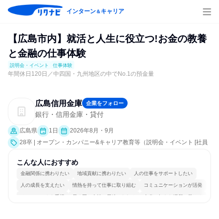
インターン
キャリア
＆
【広島市内】就活と人生に役立つ!お金の教養
と金融の仕事体験
説明会・イベント
仕事体験
年間休日120日／中四国・九州地区の中でNo.1の預金量
広島信用金庫
企業をフォロー
銀行・信用金庫・貸付
広島県
1日
2026年8月・9月
28卒 | オープン・カンパニー&キャリア教育等（説明会・イベント [社員
交流会、会社説明会、業界研究]、仕事体験）
こんな人におすすめ
金融関係に携わりたい
地域貢献に携わりたい
人の仕事をサポートしたい
人の成長を支えたい
情熱を持って仕事に取り組む
コミュニケーションが活発
チームワークを重視
長く同じ会社に居続けられる
自分の好きな場所で働ける
明確な目標を追いかける