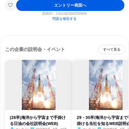
エントリー画面へ
原稿ID：
13a1ab3def290868
問題を報告する
この企業の説明会・イベント
すべて見る
(28卒)海洋から宇宙まで手掛け
29・30卒/海洋から宇宙まで
る日油の会社説明会(WEB)
掛ける当社を知るWEB説明