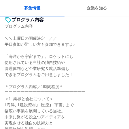
多様な職種の人と関われる
若手が裁量を持てる環境
募集情報
企業を知る
プログラム内容
プログラム内容
＼＼土曜日の開催決定！／／
平日参加が難しい方も参加できますよ♪
￣￣￣￣￣￣￣￣￣￣￣￣￣￣￣￣￣￣￣￣
「海洋から宇宙まで」。ロケットにも
使用されている当社の独自技術や
管理体制など企業研究＆就活準備も
できるプログラムをご用意しました！
＊プログラム内容／1時間程度＊
￣￣￣￣￣￣￣￣￣￣￣￣￣￣￣￣￣￣￣￣
＜1. 業界と会社について＞
｢海洋｣ ｢建設資材｣ ｢医療｣ ｢宇宙｣ まで
幅広い事業を展開している当社。
未来に繋がる役立つアイディアを
実現させる独自の技術力と