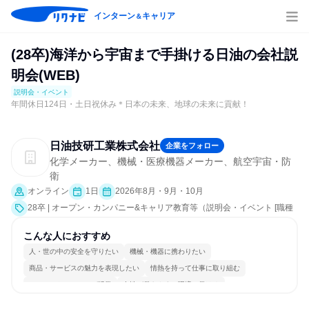
インターン
キャリア
＆
(28卒)海洋から宇宙まで手掛ける日油の会社説
明会(WEB)
説明会・イベント
年間休日124日・土日祝休み＊日本の未来、地球の未来に貢献！
日油技研工業株式会社
企業をフォロー
化学メーカー、機械・医療機器メーカー、航空宇宙・防
衛
オンライン
1日
2026年8月・9月・10月
28卒 | オープン・カンパニー&キャリア教育等（説明会・イベント [職種
研究、社員交流会、就活サポート、会社説明会、業界研究]）
こんな人におすすめ
人・世の中の安全を守りたい
機械・機器に携わりたい
商品・サービスの魅力を表現したい
情熱を持って仕事に取り組む
コミュニケーションが活発
女性が働きやすい環境で働ける
長く同じ会社に居続けられる
自分の好きな時間で働ける