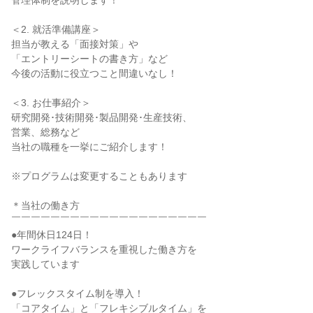
管理体制を説明します！
＜2. 就活準備講座＞
担当が教える「面接対策」や
「エントリーシートの書き方」など
今後の活動に役立つこと間違いなし！
＜3. お仕事紹介＞
研究開発･技術開発･製品開発･生産技術、
営業、総務など
当社の職種を一挙にご紹介します！
※プログラムは変更することもあります
＊当社の働き方
￣￣￣￣￣￣￣￣￣￣￣￣￣￣￣￣￣￣￣￣
●年間休日124日！
ワークライフバランスを重視した働き方を
実践しています
●フレックスタイム制を導入！
「コアタイム」と「フレキシブルタイム」を