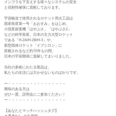
インフラを下支えする様々なシステムの安全
と信頼性確保に貢献しております。
宇宙輸送で使用されるロケット用火工品は
国産衛星第一号「おおすみ」をはじめ、
小惑星探査機「はやぶさ」「はやぶさ2」
などの科学衛星、日本の主力大型ロケット
である「H-2A/H-2B/H-3」や、
新型固体ロケット「イプシロン」に
搭載されるなど約70年もの間、
日本の宇宙開発に貢献してまいりました。
当社の多岐にわたる製品は、
私たちの生活には欠かせないものばかりです。
ー・－・－・－・－・－・－・－・－
興味のある方は
ぜひ一度、説明会にご参加ください！
ー・－・－・－・－・－・－・－・－
【あなたとマッチハッシュタグ】