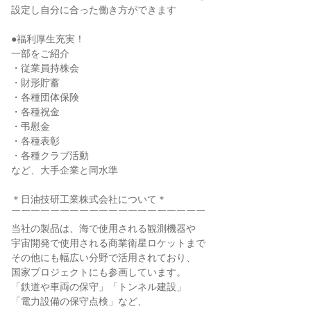
設定し自分に合った働き方ができます
●福利厚生充実！
一部をご紹介
・従業員持株会
・財形貯蓄
・各種団体保険
・各種祝金
・弔慰金
・各種表彰
・各種クラブ活動
など、大手企業と同水準
＊日油技研工業株式会社について＊
￣￣￣￣￣￣￣￣￣￣￣￣￣￣￣￣￣￣￣￣
当社の製品は、海で使用される観測機器や
宇宙開発で使用される商業衛星ロケットまで
その他にも幅広い分野で活用されており、
国家プロジェクトにも参画しています。
「鉄道や車両の保守」「トンネル建設」
「電力設備の保守点検」など、