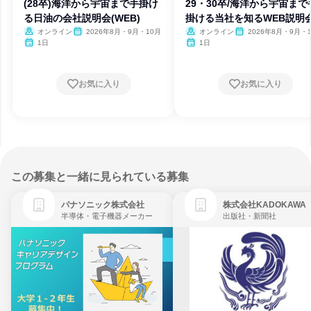
(28卒)海洋から宇宙まで手掛け
29・30卒/海洋から宇宙まで
る日油の会社説明会(WEB)
掛ける当社を知るWEB説明
オンライン
2026年8月・9月・10月
オンライン
2026年8月・9月・
1日
1日
お気に入り
お気に入り
この募集と一緒に見られている募集
パナソニック株式会社
株式会社KADOKAWA
半導体・電子機器メーカー
出版社・新聞社