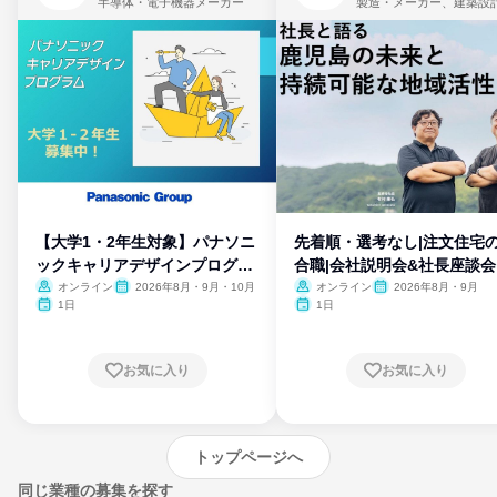
半導体・電子機器メーカー
製造・メーカー、建築設
【大学1・2年生対象】パナソニ
先着順・選考なし|注文住宅
ックキャリアデザインプログラ
合職|会社説明会&社長座談会
ム
オンライン
2026年8月・9月・10月
オンライン
2026年8月・9月
1日
1日
お気に入り
お気に入り
トップページへ
同じ業種の募集を探す