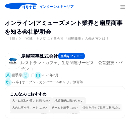
インターン
キャリア
＆
オンライン|アミューズメント業界と扇屋商事
を知る会社説明会
「社員」と「宮城」を大切にする会社『扇屋商事』の働き方とは？
扇屋商事株式会社
企業をフォロー
レストラン・カフェ、生活関連サービス、公営競技・パ
チンコ
岩手県
1日
2026年2月
27卒 | オープン・カンパニー&キャリア教育等
こんな人におすすめ
人々に感動や笑いを届けたい
地域貢献に携わりたい
人の仕事をサポートしたい
チームを統率したい
情熱を持って仕事に取り組む
コミュニケーションが活発
チームワークを重視
女性が働きやすい環境で働ける
長く同じ会社に居続けられる
人とたくさん会話する