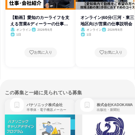
【動画】愛知のカーライフを支
オンライン|60分/三河・東三
える営業&ディーラーの仕事紹
地区向け/営業の仕事説明会
介
オンライン
2026年6月
オンライン
2026年8月
1日
1日
お気に入り
お気に入り
この募集と一緒に見られている募集
パナソニック株式会社
株式会社KADOKAWA
半導体・電子機器メーカー
出版社・新聞社