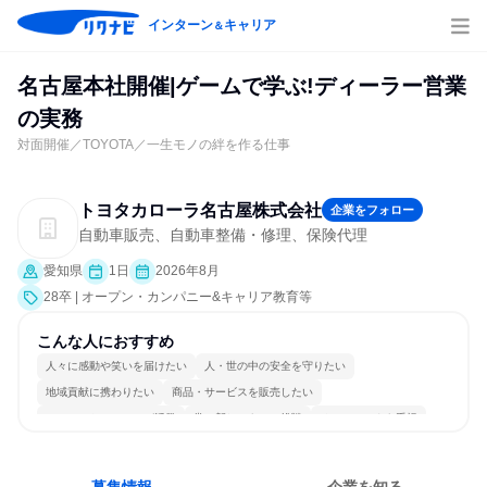
インターン
キャリア
＆
名古屋本社開催|ゲームで学ぶ!ディーラー営業
の実務
対面開催／TOYOTA／一生モノの絆を作る仕事
トヨタカローラ名古屋株式会社
企業をフォロー
自動車販売、自動車整備・修理、保険代理
愛知県
1日
2026年8月
28卒 | オープン・カンパニー&キャリア教育等
こんな人におすすめ
人々に感動や笑いを届けたい
人・世の中の安全を守りたい
地域貢献に携わりたい
商品・サービスを販売したい
コミュニケーションが活発
常に新しいものに挑戦
チームワークを重視
長く同じ会社に居続けられる
明確な目標を追いかける
人とたくさん会話する