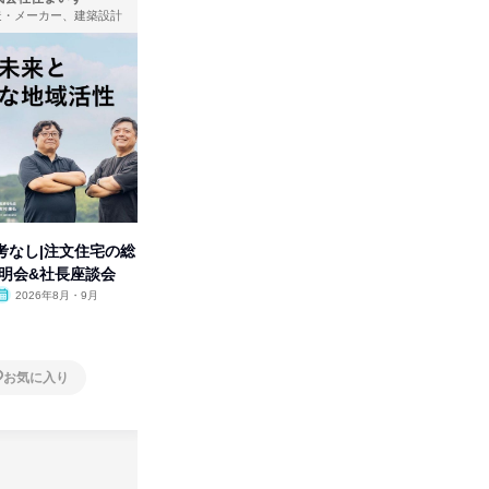
造・メーカー、建築設計
製造・メーカー
考なし|注文住宅の総
タカラトミーグループの「アソ
【オンラ
説明会&社長座談会
ビ」を学ぶ 1dayセミナー
業界の裏
明会
2026年8月・9月
オンライン
2026年11月
オンラ
1日
1日
お気に入り
お気に入り