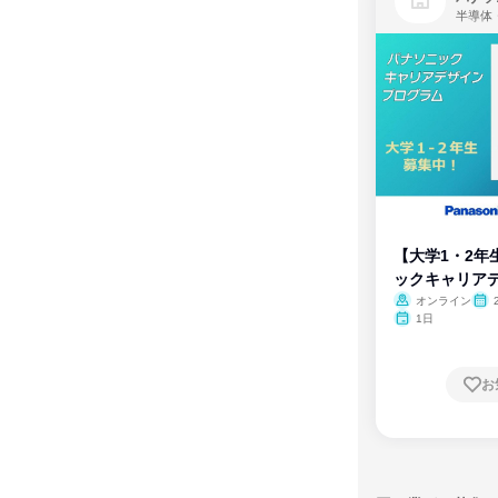
半導体
【大学1・2年
ックキャリア
ム
オンライン
1日
お