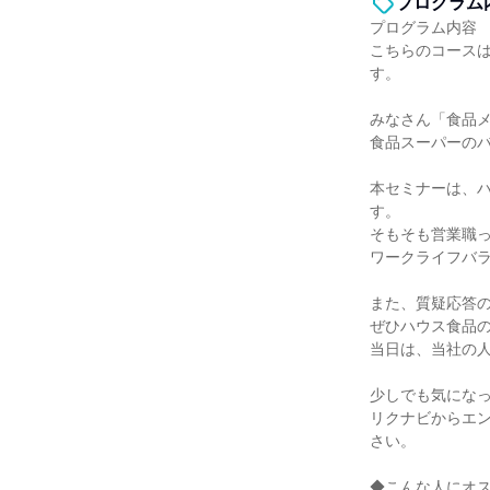
プログラム
プログラム内容
こちらのコース
す。
みなさん「食品
食品スーパーの
本セミナーは、
す。
そもそも営業職
ワークライフバ
また、質疑応答
ぜひハウス食品
当日は、当社の
少しでも気にな
リクナビからエ
さい。
◆こんな人にオ