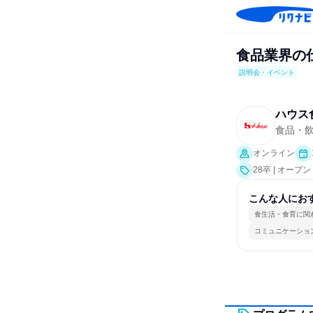
食品業界の
説明会・イベント
ハウス
食品・
オンライン
28卒 | オー
こんな人にお
食生活・食育に関
コミュニケーショ