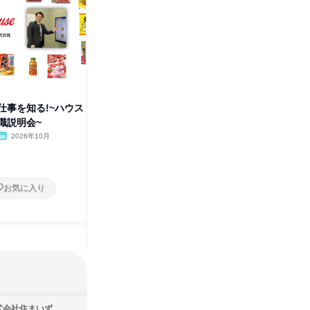
仕事を知る!~ハウス
(理系対象)ハウス食品の若手社
ハウス食
職説明会~
員座談会~研究職~
品質職&
2026年10月
オンライン
2026年11月
オンラ
1日
1日
お気に入り
お気に入り
式会社住まいず
株式会社タカラトミー