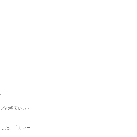
す！
などの幅広いカテ
ました。「カレー