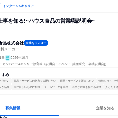
インターン
キャリア
＆
仕事を知る!~ハウス食品の営業職説明会~
食品株式会社
企業をフォロー
飲料メーカー
1日
2026年10月
プン・カンパニー&キャリア教育等（説明会・イベント [職種研究、会社説明会]）
すすめ
わりたい
商品・サービスの魅力を表現したい
商品・サービスを販売したい
情熱を持って仕
ンが活発
常に新しいものに挑戦
チームワークを重視
若手が裁量を持てる環境
人とたく
募集情報
企業を知る