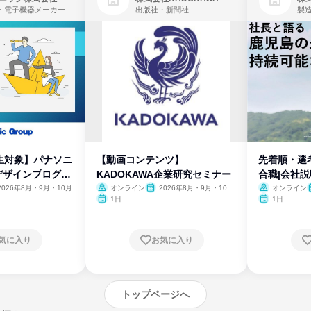
・電子機器メーカー
出版社・新聞社
製
生対象】パナソニ
【動画コンテンツ】
先着順・選
デザインプログラ
KADOKAWA企業研究セミナー
合職|会社
2026年8月・9月・10月
オンライン
2026年8月・9月・10
オンライン
月・11月・12月
1日
1日
気に入り
お気に入り
トップページへ