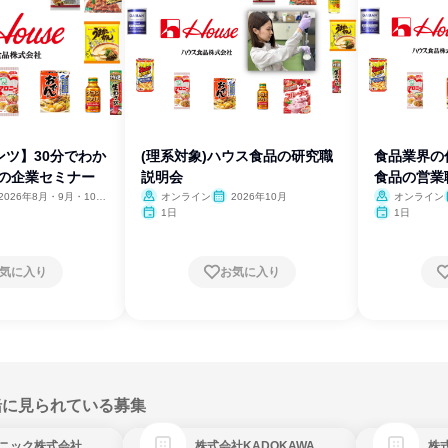
ンツ】30分でわか
(理系対象)ハウス食品の研究職
食品業界の
品の企業セミナー
説明会
食品の営業
2026年8月・9月・10
オンライン
2026年10月
オンライン
12月、2027年1月
1日
1日
気に入り
お気に入り
緒に見られている募集
ニック株式会社
株式会社KADOKAWA
株