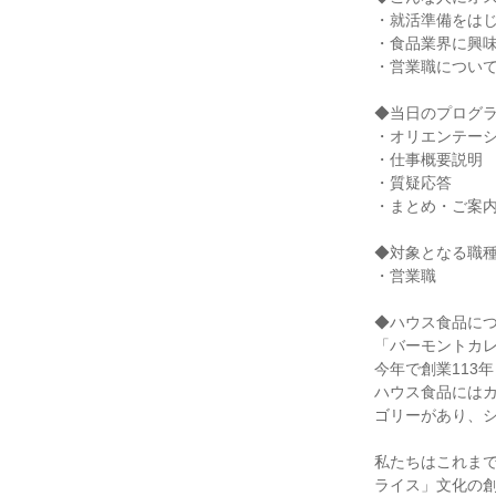
・就活準備をは
・食品業界に興
・営業職につい
◆当日のプログ
・オリエンテー
・仕事概要説明
・質疑応答
・まとめ・ご案
◆対象となる職
・営業職
◆ハウス食品に
「バーモントカレ
今年で創業113
ハウス食品には
ゴリーがあり、シ
私たちはこれま
ライス」文化の