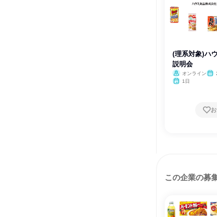
(理系対象)ハ
説明会
オンライン
1日
お
この企業の募