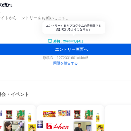
の流れ
れ
サイトからエントリーをお願いします。
エントリーするとプログラムの詳細案内を
受け取れるようになります
締切：2026年9月4日
エントリー画面へ
原稿ID：
1272331601af4dd5
問題を報告する
明会・イベント