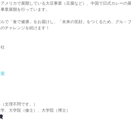
、アメリカで展開している大豆事業（豆腐など）、中国で日式カレーの
た事業展開を行っています。
バルで「食で健康」をお届けし、「未来の笑顔」をつくるため、グル－
へのチャレンジを続けます！
会社
歓迎
】
】
科（文理不問です。）
大学、大学院（修士）、大学院（博士）
費