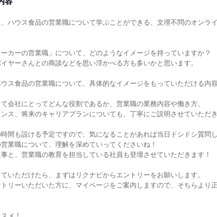
内容
は、ハウス食品の営業職について学ぶことができる、文理不問のオンラ
メーカーの営業職」について、どのようなイメージを持っていますか？
バイヤーさんとの商談などを思い浮かべる方も多いかと思います。
ハウス食品の営業職について、具体的なイメージをもっていただける内
って会社にとってどんな役割であるか、営業職の業務内容や働き方、
ランス、将来のキャリアプランについても、丁寧にご説明させていただ
の時間も設ける予定ですので、気になることがあれば当日ドシドシ質問
の営業職について、理解を深めていってくださいね！
人事と、営業職の教育を担当している社員も登壇させていただきます！
っていただけたら、まずはリクナビからエントリーをお願いします。
ントリーいただいた方に、マイページをご案内しますので、そちらより
ススメ！