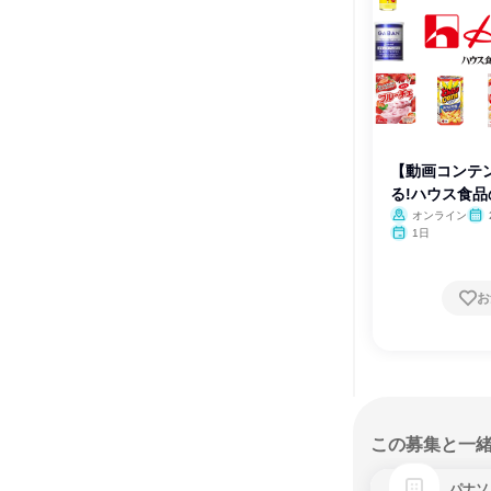
【動画コンテ
る!ハウス食
オンライン
月・
1日
お
この募集と一
パナソ