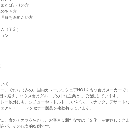
じめたばかりの方
味のある方
て理解を深めたい方
ラム（予定）
ション
内
種
ついて
ー」でおなじみの、国内カレールウシェアNO1をもつ食品メーカーで
年目を迎え、ハウス食品グル－プの中核企業として活動しています。
カレー以外にも、シチューやレトルト、スパイス、スナック、デザート
ェアNO1・ロングセラー製品を複数持っています。
でに、食のチカラを生かし、お客さま新たな食の「文化」を創造してき
創造が、その代表的な例です。