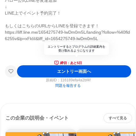
バロー公式LINEを友達追加
↓
LINE上でイベント予約完了！
もしくはこちらのURLからLINEを登録できます！
https://liff.line.me/1654275749-lwDm0m5L/landing?follow=%40fld
6255v&lp=xFkIiI&liff_id=1654275749-lwDm0m5L
エントリーするとプログラムの詳細案内を
受け取れるようになります
締切：あと5日
エントリー画面へ
原稿ID：
116189efa4a2bf4f
問題を報告する
この企業の説明会・イベント
すべて見る