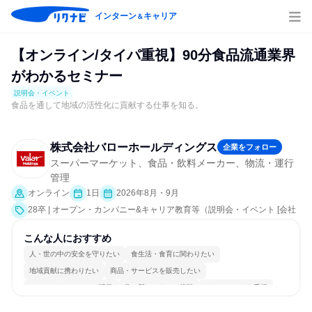
インターン
キャリア
＆
【オンライン/タイパ重視】90分食品流通業界
がわかるセミナー
説明会・イベント
食品を通して地域の活性化に貢献する仕事を知る。
株式会社バローホールディングス
企業をフォロー
スーパーマーケット、食品・飲料メーカー、物流・運行
管理
オンライン
1日
2026年8月・9月
28卒 | オープン・カンパニー&キャリア教育等（説明会・イベント [会社
説明会]）
こんな人におすすめ
人・世の中の安全を守りたい
食生活・食育に関わりたい
地域貢献に携わりたい
商品・サービスを販売したい
コミュニケーションが活発
常に新しいものに挑戦
チームワークを重視
自分の好きな場所で働ける
若手が裁量を持てる環境
人とたくさん会話する