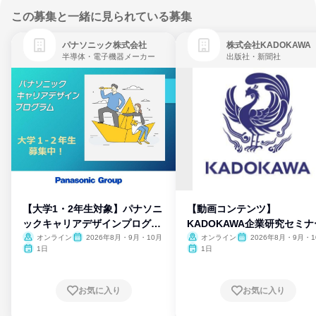
この募集と一緒に見られている募集
パナソニック株式会社
株式会社KADOKAWA
半導体・電子機器メーカー
出版社・新聞社
【大学1・2年生対象】パナソニ
【動画コンテンツ】
ックキャリアデザインプログラ
KADOKAWA企業研究セミナ
ム
オンライン
2026年8月・9月・10月
オンライン
2026年8月・9月・1
月・11月・12月
1日
1日
お気に入り
お気に入り