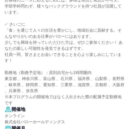
お客様のニーズに応えるためには、多様な視点と発想が不可欠。
学部学科問わず、様々なバックグラウンドを持つ社員が活躍して
います。
✅ さいごに
「食」を通じて人々の生活を豊かにし、地域社会に貢献する。そ
んなやりがいのある仕事がバローにはあります。
少しでも興味を持っていただけた方は、ぜひご参加ください！ あ
なたの新しい可能性を発見できるはずです。
社員一同、皆さまとお会いできることを心より楽しみにしていま
す！
勤務地（勤務予定地）：原則自宅から1時間圏内
東京都 、神奈川県 、富山県 、石川県 、福井県 、山梨県 、長野県
、岐阜県 、静岡県 、愛知県 、三重県 、滋賀県 、京都府 、大阪府
、兵庫県 、奈良県
※本プログラムの開催地ではなく⼊社された際の配属予定勤務地
です
開催地
オンライン
株式会社バローホールディングス
開催月