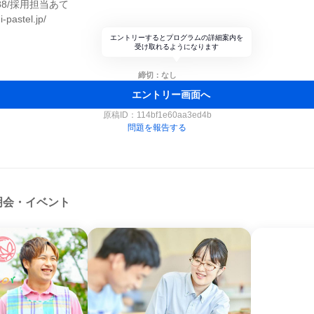
6088/採用担当あて
-pastel.jp/
エントリーするとプログラムの詳細案内を
受け取れるようになります
締切：なし
エントリー画面へ
原稿ID：
114bf1e60aa3ed4b
問題を報告する
明会・イベント