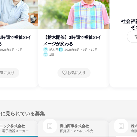
社会福
そ
1時間で福祉のイ
【栃木開催】3時間で福祉のイ
る
メージが変わる
2026年8月・9月
栃木県
2026年8月・9月・10月
1日
気に入り
お気に入り
緒に見られている募集
ニック株式会社
青山商事株式会社
株式
・電子機器メーカー
百貨店・アパレル小売
出