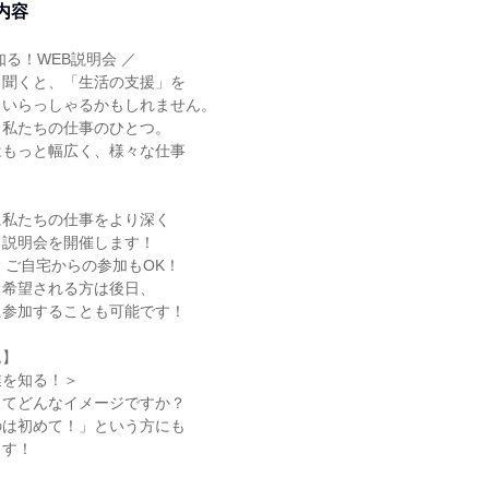
内容
知る！WEB説明会 ／
と聞くと、「生活の支援」を
もいらっしゃるかもしれません。
も私たちの仕事のひとつ。
はもっと幅広く、様々な仕事
に私たちの仕事をより深く
る説明会を開催します！
、ご自宅からの参加もOK！
、希望される方は後日、
に参加することも可能です！
ム】
業を知る！＞
ってどんなイメージですか？
のは初めて！」という方にも
ます！