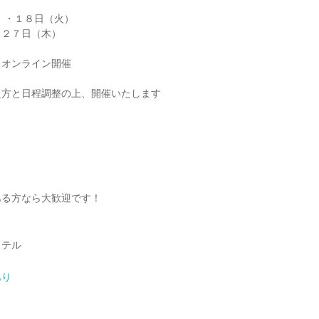
）・１８日（火）
・２７日（木）
0※オンライン開催
た方と日程調整の上、開催いたします
ある方なら大歓迎です！
ステル
あり