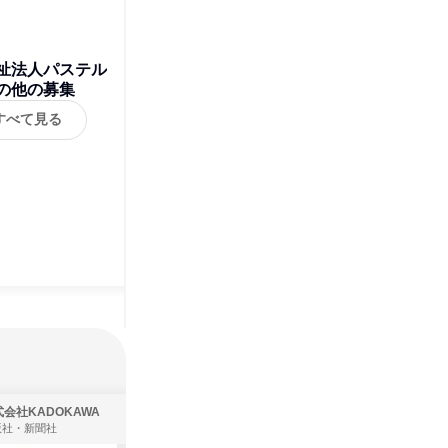
祉法人パステル
の他の募集
すべて見る
会社KADOKAWA
株式会社住まいず
版社・新聞社
製造・メーカー、建築設計