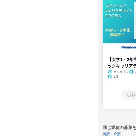
【大学1・2年
ックキャリア
ム
オンライン
1日
お
同じ業種の募集
看護・介護