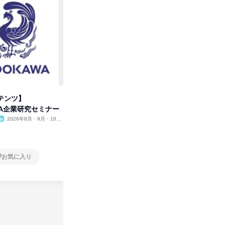
テンツ】
先着順・選考なし|注文住宅の総
タカラト
WA企業研究セミナー
合職|会社説明会&社長座談会
ビ」を学
2026年8月・9月・10
オンライン
2026年8月・9月
オンラ
月・11月・12月
1日
1日
お気に入り
お気に入り