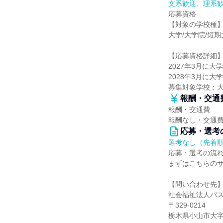
文系歓迎、理系
応募資格
【対象の学校種
大学/大学院/短
【応募資格詳細
2027年3月に
2028年3月に
募集対象学校：
報酬・交通
報酬・交通費
報酬なし・交通
応募・選考
選考なし（先着
応募・選考の流
まずはこちらの
【問い合わせ先
社会福祉法人パ
〒329-0214
栃木県小山市大字乙