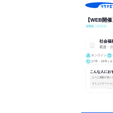
【WEB開
説明会・イベント
社会福
看護・
オンライン
27卒・28卒
究]）
こんな人にお
人々に感動や笑い
コミュニケーショ
人とたくさん会話