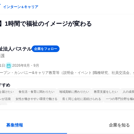
インターン
キャリア
＆
催】1時間で福祉のイメージが変わる
祉法人パステル
企業をフォロー
介護
1日
2026年8月・9月
 | オープン・カンパニー&キャリア教育等（説明会・イベント [職種研究、社員交流会
すすめ
を届けたい
食生活・食育に関わりたい
地域貢献に携わりたい
教育支援をしたい
人の成
ンが活発
女性が働きやすい環境で働ける
長く同じ会社に居続けられる
一つの専門分野を極
する
募集情報
企業を知る