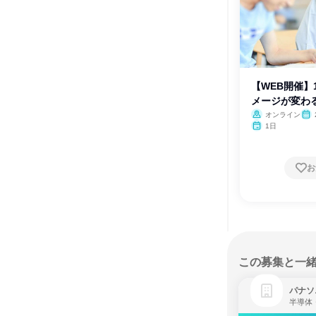
【WEB開催】
メージが変わ
オンライン
1日
お
この募集と一
パナソ
半導体