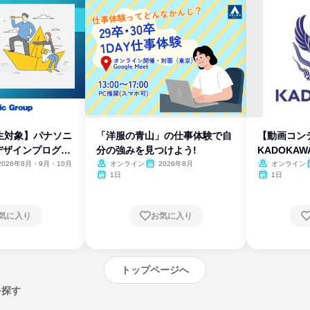
生対象】パナソニ
「洋服の青山」の仕事体験で自
【動画コン
デザインプログラ
分の強みを見つけよう!
KADOKA
2026年8月・9月・10月
オンライン
2026年8月
オンライン
1日
1日
気に入り
お気に入り
トップページへ
を探す