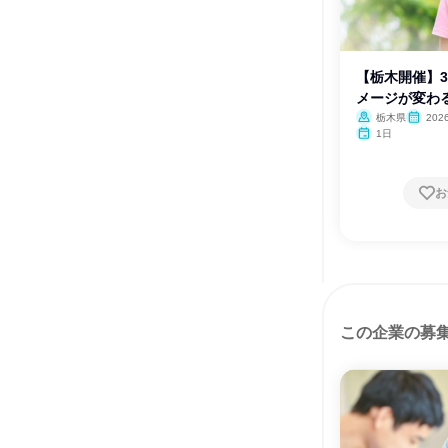
【栃木開催】
メージが変わ
栃木県
20
1日
お
この企業の募