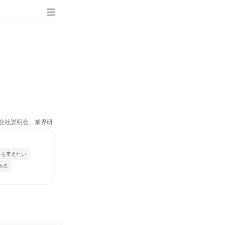
、会社説明会、業界研
長を支えたい
める