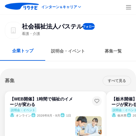
インターン
キャリア
＆
社会福祉法人パステル
フォロー
看護・介護
企業トップ
説明会・イベント
募集一覧
募集
すべて見る
【WEB開催】1時間で福祉のイメ
【栃木開催
ージが変わる
ージが変わ
説明会・イベント
説明会・イベン
オンライン
2026年8月・9月
1日
栃木県
2