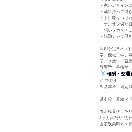
・家のデザイン
・裁量持って働
・手に職をつけ
・オンオフ切り
・想いをカタチ
・転勤ナシで働
採用予定学科：
学、機械工学、
学、水産学、畜産
教育学、芸術学
報酬・交通
給与詳細
※基本給・固定
基本給：月給 21
固定残業代：あ
1ヶ月あたり2万
固定残業時間を