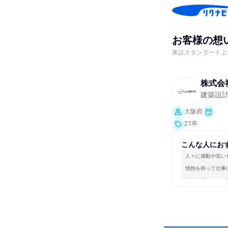
お客様の想
東証スタンダード上
株式会
建築設
大阪府
27卒
こんな人にお
人々に感動や笑い
情熱を持って仕事
女性が働きやすい