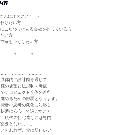
内容
さんにオススメ⭐／／
携わりたい方
久にこだわりのある会社を探している方
きたい方
ンで家をつくりたい方
＊―――＊―――＊―――
……………………………
を具体的に設計図を通じて
客様の要望と法規制を考慮
場でプロジェクト全体の進行
に進めるための部署となります。
消費者の思考の変化に対応し
く快適に安心して過ごすこと
ど、現代の住宅造りには専門
が必要となります。
にとらわれず、常に新しいア