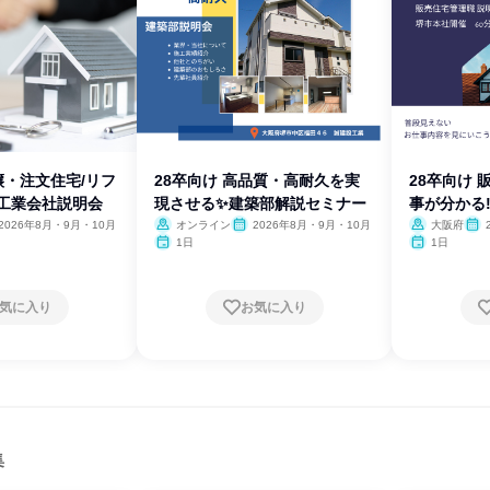
譲・注文住宅/リフ
28卒向け 高品質・高耐久を実
28卒向け
設工業会社説明会
現させる✨建築部解説セミナー
事が分かる
2026年8月・9月・10月
オンライン
2026年8月・9月・10月
大阪府
1日
1日
気に入り
お気に入り
集