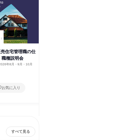
 販売住宅管理職の仕
28卒向け 高品質・高耐久を実
28卒 
! 職種説明会
現させる✨建築部解説セミナー
われる!
2026年8月・9月・10月
大阪府
2026年8月・9月・10月
オンラ
1日
1日
お気に入り
お気に入り
すべて見る