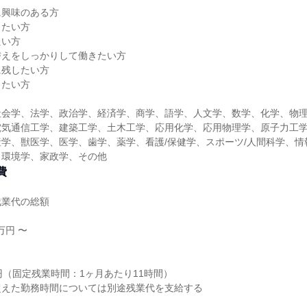
に興味のある方
きたい方
たい方
替えをしっかりして働きたい方
に残したい方
きたい方
社会学、法学、政治学、経済学、商学、語学、人文学、数学、化学、物
電気通信工学、建築工学、土木工学、応用化学、応用物理学、原子力工
学、獣医学、医学、歯学、薬学、看護/保健学、スポーツ/人間科学、情
、環境学、家政学、その他
費
残業代の総額
万円 〜
り
円（固定残業時間：1ヶ月あたり11時間）
超えた勤務時間については別途残業代を支給する