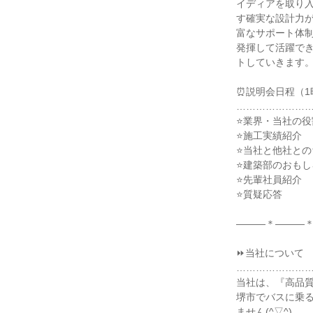
イディアを取り
す確実な設計力
富なサポート体
発揮して活躍で
トしていきます
⏰説明会日程（1
…………………
⭐業界・当社の役
⭐施工実績紹介
⭐当社と他社との
⭐建築部のおもし
⭐先輩社員紹介
⭐質疑応答
―――＊―――
⏩当社について
…………………
当社は、『高品
堺市でバスに乗
ません(^▽^)