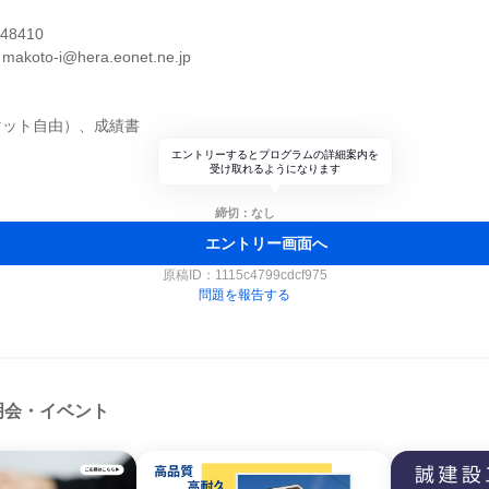
当
8410
to-i@hera.eonet.ne.jp
マット自由）、成績書
エントリーするとプログラムの詳細案内を
受け取れるようになります
締切：なし
エントリー画面へ
原稿ID：
1115c4799cdcf975
問題を報告する
明会・イベント