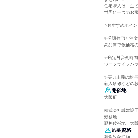
住宅購入は一生
世界に一つのお
⭐おすすめポイン
…………………
✨分譲住宅と注
高品質で低価格
✨所定外労働時
ワークライフバ
✨実力主義の給
新人研修などの
開催地
大阪府
株式会社誠建設
勤務地
勤務候補地：大
応募資格
募集対象詳細