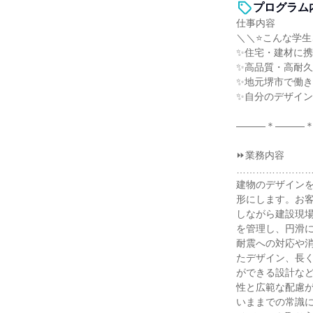
プログラム
仕事内容
＼＼⭐こんな学生
✨住宅・建材に
✨高品質・高耐
✨地元堺市で働
✨自分のデザイ
―――＊―――
⏩業務内容
…………………
建物のデザイン
形にします。お
しながら建設現
を管理し、円滑
耐震への対応や
たデザイン、長
ができる設計な
性と広範な配慮
いままでの常識