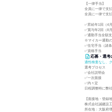
【一律手当】
全員に一律で支
全員に一律で支
✅昇給年1回（4
✅賞与年2回（8月
✅通勤手当全額
※マイカー通勤
✅住宅手当（諸
✅資格手当
応募・選考
適性検査なし、
選考プロセス
✅会社説明会
✅一次面接
✅内々定
日程調整時に弊社番
【面接地・登録
株式会社誠建設
所在地：大阪府堺