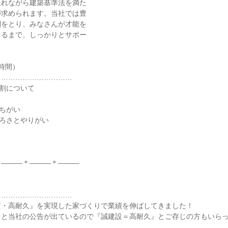
入れながら建築基準法を満た
が求められます。当社では豊
制をとり、みなさんが才能を
きるまで、しっかりとサポー
。
時間）
……………………………
割について
ちがい
ろさとやりがい
＊―――＊―――＊―――
……………………………
質・高耐久』を実現した家づくりで業績を伸ばしてきました！
ると当社の公告が出ているので『誠建設＝高耐久』とご存じの方もいら