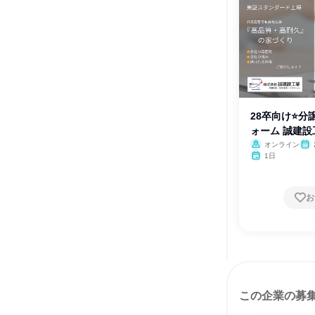
28卒向け⭐分
ォーム 誠建
オンライン
1日
お
この企業の募