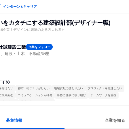
インターン
キャリア
＆
いをカタチにする建築設計部(デザイナー職)
場企業！デザインに興味のある方大歓迎✨
社誠建設工業
企業をフォロー
計、建設・土木、不動産管理
すすめ
を届けたい
都市・街づくりがしたい
地域貢献に携わりたい
プロジェクトを推進したい
に取り組む
コミュニケーションが活発
冷静に仕事に取り組む
チームワークを重視
環境で働ける
若手が裁量を持てる環境
募集情報
企業を知る