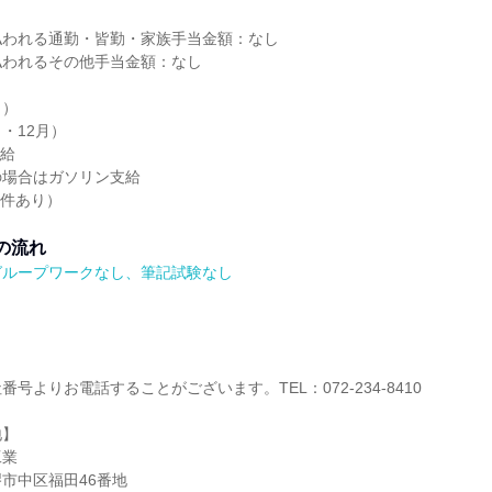
払われる通勤・皆勤・家族手当金額：なし
払われるその他手当金額：なし
月）
・12月）
支給
の場合はガソリン支給
条件あり）
の流れ
グループワークなし、筆記試験なし
号よりお電話することがございます。TEL：072-234-8410
地】
工業
市中区福田46番地