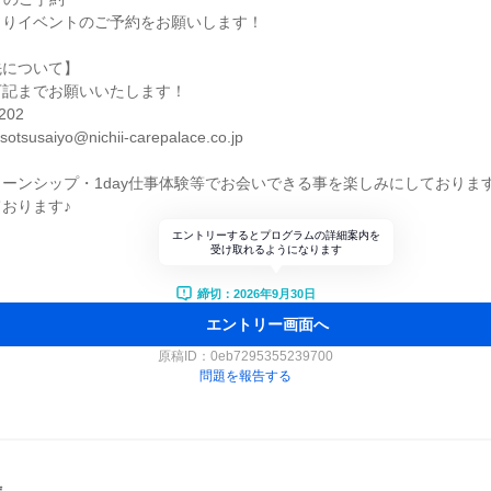
よりイベントのご予約をお願いします！
先について】
下記までお願いいたします！
202
susaiyo@nichii-carepalace.co.jp
ーンシップ・1day仕事体験等でお会いできる事を楽しみにしております(^
おります♪
エントリーするとプログラムの詳細案内を
受け取れるようになります
締切：2026年9月30日
エントリー画面へ
原稿ID：
0eb7295355239700
問題を報告する