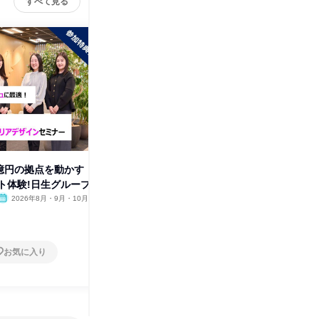
すべて見る
1億円の拠点を動かす
【特典付・今こそ始めよう】自
【現場見
ト体験!日生グループ
己分析・キャリアデザインをし
形に!レ
よう
2026年8月・9月・10月
オンライン
2026年2月
東京都
1日
1日
お気に入り
お気に入り