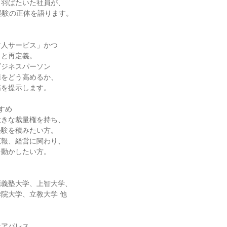
と羽ばたいた社員が、
経験の正体を語ります。
対人サービス」かつ
」と再定義。
ビジネスパーソン
値をどう高めるか、
筋を提示します。
すめ
大きな裁量権を持ち、
経験を積みたい方。
広報、経営に関わり、
を動かしたい方。
應義塾大学、上智大学、
院大学、立教大学 他
ケアパレス。