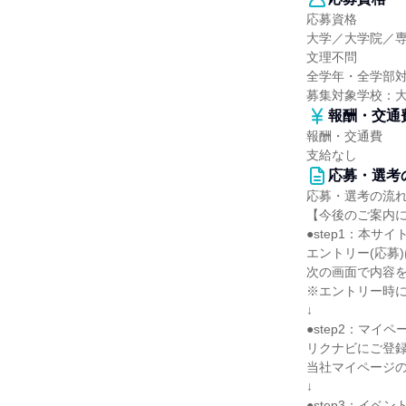
応募資格
大学／大学院／
文理不問
全学年・全学部
募集対象学校：
報酬・交通
報酬・交通費
支給なし
応募・選考
応募・選考の流
【今後のご案内
●step1：本サ
エントリー(応募
次の画面で内容
※エントリー時に
↓
●step2：マイ
リクナビにご登
当社マイページの
↓
●step3：イベ