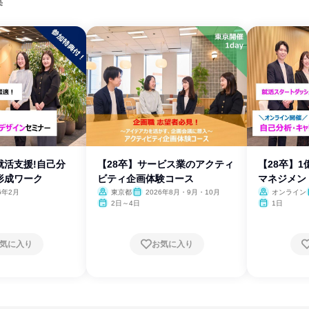
集
就活支援!自己分
【28卒】サービス業のアクティ
【28卒】
形成ワーク
ビティ企画体験コース
マネジメン
6年2月
東京都
2026年8月・9月・10月
オンライン
2日～4日
1日
気に入り
お気に入り