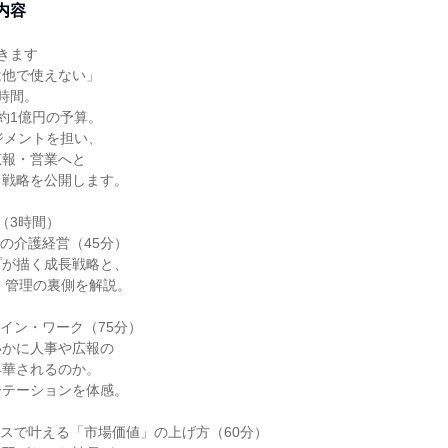
内容
きます
は他で使えない」
時間。
約1億円の予算。
ジメントを担い、
広報・営業へと
る戦略を公開します。
（3時間）
ての介護経営（45分）
プが描く成長戦略と、
）管理の裏側を解説。
ザイン・ワーク（75分）
いかに人事や広報の
昇華されるのか。
ーテーションを体感。
レスで叶える「市場価値」の上げ方（60分）