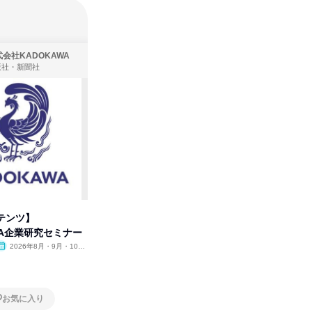
会社KADOKAWA
株式会社住まいず
版社・新聞社
製造・メーカー、建築設計
テンツ】
先着順・選考なし|注文住宅の総
【オンラ
WA企業研究セミナー
合職|会社説明会&社長座談会
業界の裏
明会
2026年8月・9月・10
オンライン
2026年8月・9月
オンラ
月・11月・12月
1日
1日
お気に入り
お気に入り