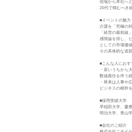
現場から本社へ
20代で積むべき
■イベントの魅力
介護を「究極の
「経営の最前線
感情論を排し、
としての市場価
その具体的な道
■こんな人におす
・若いうちから
数値責任を伴う
・将来は人事や
ビジネスの根幹
■採用実績大学
早稲田大学、慶
明治大学、青山学
■会社のご紹介
株式会社ニチイ