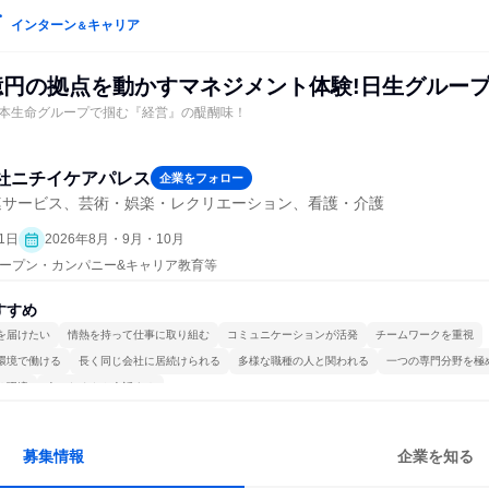
インターン
キャリア
＆
1億円の拠点を動かすマネジメント体験!日生グルー
本生命グループで掴む『経営』の醍醐味！
社ニチイケアパレス
企業をフォロー
連サービス、芸術・娯楽・レクリエーション、看護・介護
1日
2026年8月・9月・10月
| オープン・カンパニー&キャリア教育等
すすめ
を届けたい
情熱を持って仕事に取り組む
コミュニケーションが活発
チームワークを重視
環境で働ける
長く同じ会社に居続けられる
多様な職種の人と関われる
一つの専門分野を極
る環境
人とたくさん会話する
募集情報
企業を知る