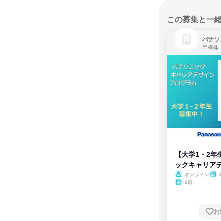
この募集と一
パナソ
半導体
【大学1・2年
ックキャリア
ム
オンライン
1日
お