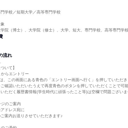
専門学校／短期大学／高等専門学校
対象
大学院（博士）、大学院（修士）、大学、短大、専門学校、高等専門学
費
の流れ
れ
について】
イトからエントリー
)は、この画面にある青色の「エントリー画面へ行く」を押していただき
をご確認いただいたうえで再度青色のボタンを押していただくことで可
いただく履歴書情報(学生時代に頑張ったこと等)は空欄で問題ございま
ページのご案内
録アドレス宛に
ご案内お送りさせていただきます♪
ントのご予約