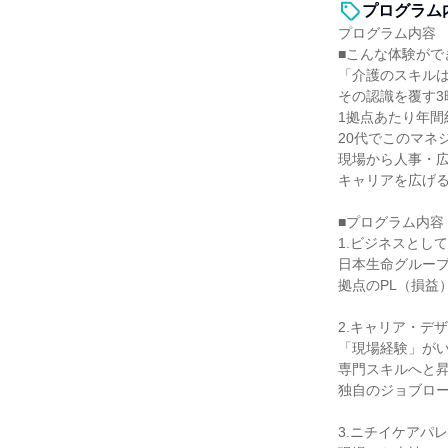
プログラム
プログラム内容
■こんな体験がで
「介護のスキル
その認識を覆す3
1拠点あたり年間
20代でこのマネ
現場から人事・
キャリアを広げ
■プログラム内容
1.ビジネスとし
日本生命グルー
拠点のPL（損益
2.キャリア・デ
「現場経験」が
専門スキルへと
独自のジョブロ
3.ニチイケアパ