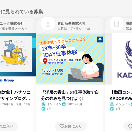
緒に見られている募集
ニック株式会社
青山商事株式会社
株式
・電子機器メーカー
百貨店・アパレル小売
出
生対象】パナソニ
「洋服の青山」の仕事体験で自
【動画コン
デザインプログラ
分の強みを見つけよう!
KADOKA
2026年8月・9月・10月
オンライン
2026年8月
オンライン
1日
1日
気に入り
お気に入り