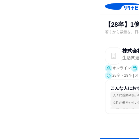
【28卒】
若くから裁量を。日
株式会
生活関
オンライン
28卒・29卒 
こんな人にお
人々に感動や笑い
女性が働きやすい
若手が裁量を持て