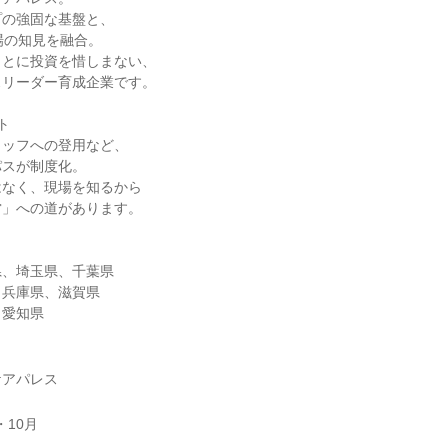
プの強固な基盤と、
場の知見を融合。
ことに投資を惜しまない、
スリーダー育成企業です。
ト
タッフへの登用など、
パスが制度化。
はなく、現場を知るから
営」への道があります。
：
県、埼玉県、千葉県
、兵庫県、滋賀県
、愛知県
ケアパレス
・10月