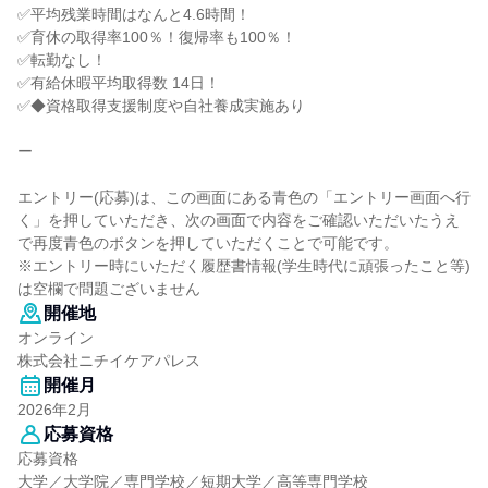
✅平均残業時間はなんと4.6時間！
✅育休の取得率100％！復帰率も100％！
✅転勤なし！
✅有給休暇平均取得数 14日！
✅◆資格取得支援制度や自社養成実施あり
ー
エントリー(応募)は、この画面にある青色の「エントリー画面へ行
く」を押していただき、次の画面で内容をご確認いただいたうえ
で再度青色のボタンを押していただくことで可能です。
※エントリー時にいただく履歴書情報(学生時代に頑張ったこと等)
は空欄で問題ございません
開催地
オンライン
株式会社ニチイケアパレス
開催月
2026年2月
応募資格
応募資格
大学／大学院／専門学校／短期大学／高等専門学校