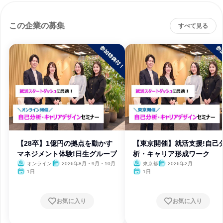
この企業の募集
すべて見る
【28卒】1億円の拠点を動かす
【東京開催】就活支援!自己
マネジメント体験!日生グループ
析・キャリア形成ワーク
オンライン
2026年8月・9月・10月
東京都
2026年2月
1日
1日
お気に入り
お気に入り