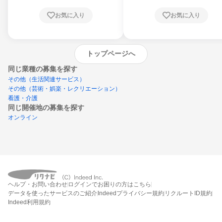
お気に入り
お気に入り
トップページへ
同じ業種の募集を探す
その他（生活関連サービス）
その他（芸術・娯楽・レクリエーション）
看護・介護
同じ開催地の募集を探す
オンライン
エントリーするとプログラムの詳細案内を
受け取れるようになります
ヘルプ・お問い合わせ
ログインでお困りの方はこちら
締切：なし
データを使ったサービスのご紹介
Indeedプライバシー規約
リクルートID規約
エントリー画面へ
Indeed利用規約
エントリー締切や開始月を過ぎた後もシステム上はエントリーできますが、エント