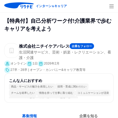
インターン
キャリア
＆
【特典付】自己分析ワーク付!介護業界で歩む
キャリアを考えよう
株式会社ニチイケアパレス
企業をフォロー
生活関連サービス、芸術・娯楽・レクリエーション、看
護・介護
オンライン
1日
2026年2月
27卒・28卒 | オープン・カンパニー&キャリア教育等
こんな人におすすめ
商品・サービスの魅力を表現したい
採用・育成に関わりたい
チームを統率したい
情熱を持って仕事に取り組む
コミュニケーションが活発
チームワークを重視
女性が働きやすい環境で働ける
多様な職種の人と関われる
一つの専門分野を極める
人とたくさん会話する
募集情報
企業を知る