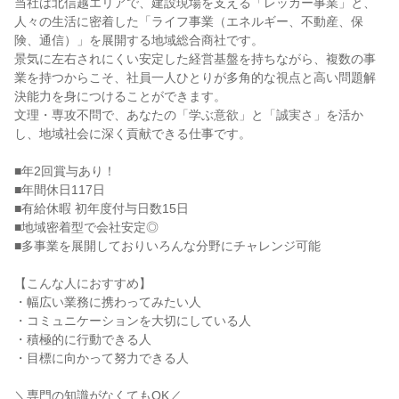
当社は北信越エリアで、建設現場を支える「レッカー事業」と、
人々の生活に密着した「ライフ事業（エネルギー、不動産、保
険、通信）」を展開する地域総合商社です。
景気に左右されにくい安定した経営基盤を持ちながら、複数の事
業を持つからこそ、社員一人ひとりが多角的な視点と高い問題解
決能力を身につけることができます。
文理・専攻不問で、あなたの「学ぶ意欲」と「誠実さ」を活か
し、地域社会に深く貢献できる仕事です。
■年2回賞与あり！
■年間休日117日
■有給休暇 初年度付与日数15日
■地域密着型で会社安定◎
■多事業を展開しておりいろんな分野にチャレンジ可能
【こんな人におすすめ】
・幅広い業務に携わってみたい人
・コミュニケーションを大切にしている人
・積極的に行動できる人
・目標に向かって努力できる人
＼専門の知識がなくてもOK／