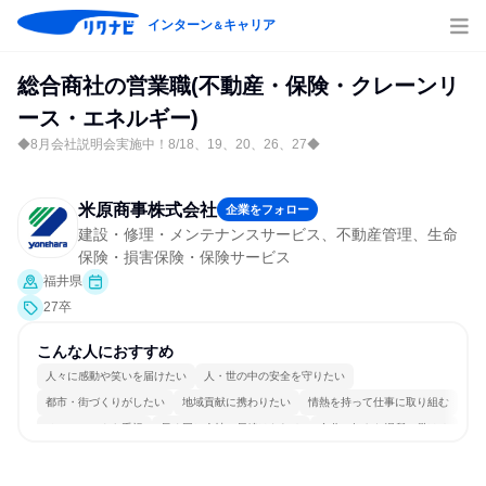
インターン
キャリア
＆
総合商社の営業職(不動産・保険・クレーンリ
ース・エネルギー)
◆8月会社説明会実施中！8/18、19、20、26、27◆
米原商事株式会社
企業をフォロー
建設・修理・メンテナンスサービス、不動産管理、生命
保険・損害保険・保険サービス
福井県
27卒
こんな人におすすめ
人々に感動や笑いを届けたい
人・世の中の安全を守りたい
都市・街づくりがしたい
地域貢献に携わりたい
情熱を持って仕事に取り組む
チームワークを重視
長く同じ会社に居続けられる
自分の好きな場所で働ける
多様な職種の人と関われる
人とたくさん会話する