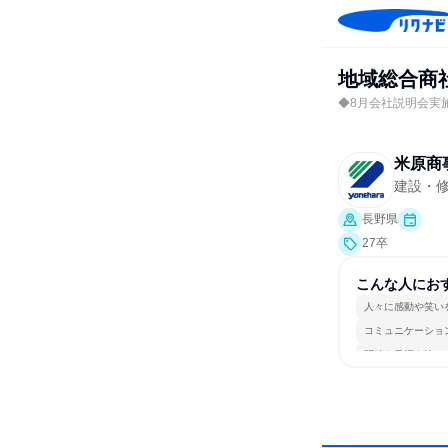
地域総合商
◆8月会社説明会実施中
米原商
建設・
長野県
27卒
こんな人にお
人々に感動や笑い
コミュニケーショ
明確な目標を追い