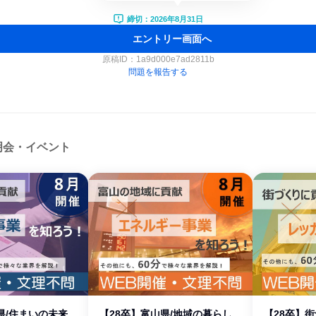
締切：2026年8月31日
エントリー画面へ
原稿ID：
1a9d000e7ad2811b
問題を報告する
明会・イベント
県/住まいの未来
【28卒】富山県/地域の暮らし
【28卒】