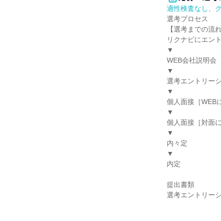
適性検査なし、
選考プロセス
【選考までの流
リクナビにエン
▼
WEB会社説明会
▼
選考エントリー
▼
個人面接［WEB
▼
個人面接［対面に
▼
内々定
▼
内定
提出書類
選考エントリー