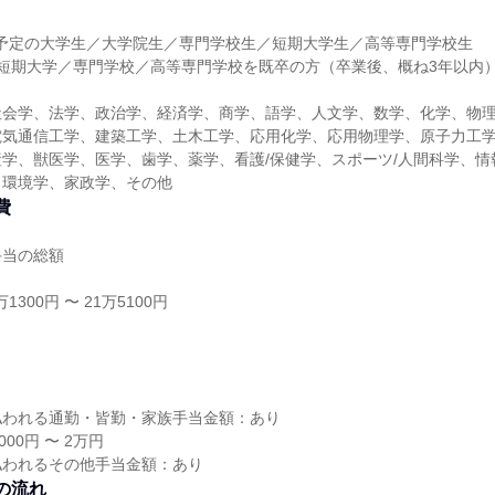
】
卒業予定の大学生／大学院生／専門学校生／短期大学生／高等専門学校生
短期大学／専門学校／高等専門学校を既卒の方（卒業後、概ね3年以内
社会学、法学、政治学、経済学、商学、語学、人文学、数学、化学、物
電気通信工学、建築工学、土木工学、応用化学、応用物理学、原子力工
学、獣医学、医学、歯学、薬学、看護/保健学、スポーツ/人間科学、情
、環境学、家政学、その他
費
手当の総額
1300円 〜 21万5100円
し
払われる通勤・皆勤・家族手当金額：あり
00円 〜 2万円
払われるその他手当金額：あり
の流れ