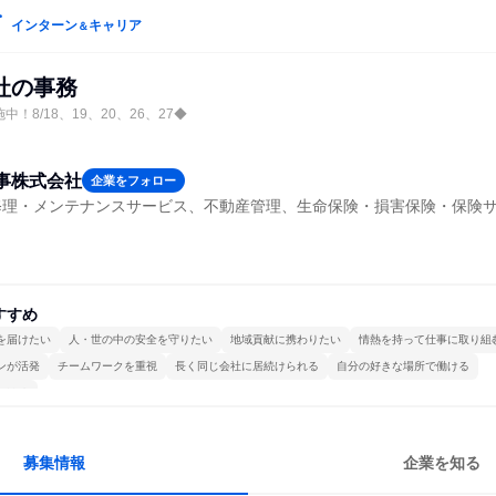
インターン
キャリア
＆
社の事務
！8/18、19、20、26、27◆
事株式会社
企業をフォロー
修理・メンテナンスサービス、不動産管理、生命保険・損害保険・保険
すすめ
を届けたい
人・世の中の安全を守りたい
地域貢献に携わりたい
情熱を持って仕事に取り組
ンが活発
チームワークを重視
長く同じ会社に居続けられる
自分の好きな場所で働ける
かける
募集情報
企業を知る