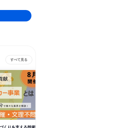
すべて見る
街づくりを支える技術
【28卒】富山県/安心を守る設
【28卒