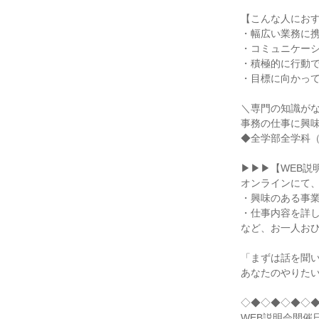
【こんな人にお
・幅広い業務に
・コミュニケー
・積極的に行動
・目標に向かっ
＼専門の知識がな
事務の仕事に興
◆全学部全学科
▶▶▶【WEB説
オンラインにて
・興味のある事
・仕事内容を詳
など、お一人お
「まずは話を聞
あなたのやりた
◇◆◇◆◇◆◇
WEB説明会開催