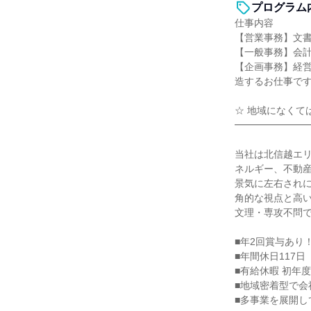
プログラム
仕事内容
【営業事務】文
【一般事務】会
【企画事務】経
造するお仕事で
☆ 地域になくて
━━━━━━━
当社は北信越エ
ネルギー、不動
景気に左右され
角的な視点と高
文理・専攻不問
■年2回賞与あり
■年間休日117日
■有給休暇 初年
■地域密着型で会
■多事業を展開