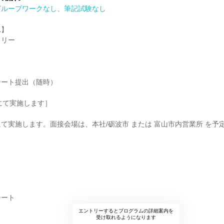
グループワークなし、筆記試験なし
れ】
トリー
シート提出（随時）
にて実施します］
て実施します。面接会場は、本社/砺波市 または 富山市内営業所 を予
シート
エントリーするとプログラムの詳細案内を
受け取れるようになります