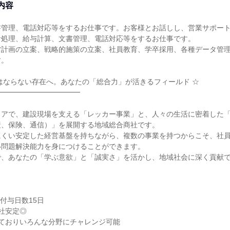
内容
書管理、電話対応等をするお仕事です。お客様とお話しし、営業サポー
計処理、給与計算、文書管理、電話対応等をするお仕事です。
営計画の立案、戦略的施策の立案、社員教育、学卒採用、各種データ管
す。
はならない存在へ。あなたの「総合力」が活きるフィールド ☆
━━━━━━━━━━━━
リアで、建設現場を支える「レッカー事業」と、人々の生活に密着した
産、保険、通信）」を展開する地域総合商社です。
にくい安定した経営基盤を持ちながら、複数の事業を持つからこそ、社
い問題解決能力を身につけることができます。
で、あなたの「学ぶ意欲」と「誠実さ」を活かし、地域社会に深く貢献
！
度付与日数15日
社安定◎
しておりいろんな分野にチャレンジ可能