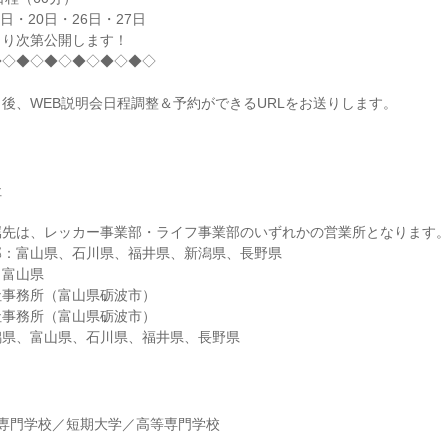
9日・20日・26日・27日
まり次第公開します！
◆◇◆◇◆◇◆◇◆◇◆◇
後、WEB説明会日程調整＆予約ができるURLをお送りします。
社
属先は、レッカー事業部・ライフ事業部のいずれかの営業所となります
部：富山県、石川県、福井県、新潟県、長野県
：富山県
社事務所（富山県砺波市）
社事務所（富山県砺波市）
潟県、富山県、石川県、福井県、長野県
】
専門学校／短期大学／高等専門学校