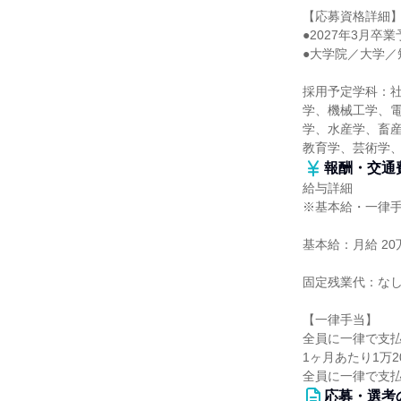
【応募資格詳細
●2027年3月
●大学院／大学／
採用予定学科：
学、機械工学、
学、水産学、畜産
教育学、芸術学
報酬・交通
給与詳細
※基本給・一律
基本給：月給 20万
固定残業代：な
【一律手当】
全員に一律で支
1ヶ月あたり1万20
全員に一律で支
応募・選考