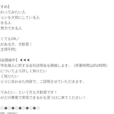
すすめ】
携わってみたい人
ションを大切にしている人
できる人
て努力できる人
くてもOK／
味がある方、大歓迎！
（文理不問）
明会開催中】◀◀◀
、学生個人に対する会社説明会を開催します。（所要時間は約1時間）
業についてより詳しく知りたい
しく知りたい
ひとりに合わせた内容で、ご説明させていただきます。
いてみたい」という方も大歓迎です！
いがどの事業で実現できるかを見つけに来てください！
◆◇◆◇◆◇◆◇◆◇◆◇
日程（60分）