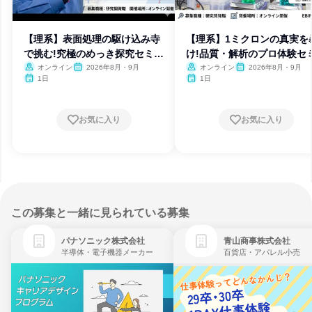
【理系】表面処理の駆け込み寺
【理系】1ミクロンの真実を
で挑む!究極のめっき探究セミナ
け!品質・解析のプロ体験セ
ー
ー
オンライン
2026年8月・9月
オンライン
2026年8月・9月
1日
1日
お気に入り
お気に入り
この募集と一緒に見られている募集
パナソニック株式会社
青山商事株式会社
半導体・電子機器メーカー
百貨店・アパレル小売