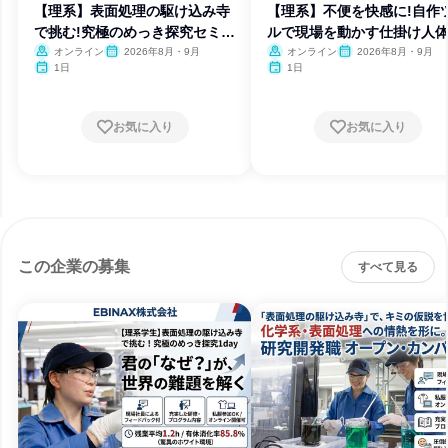
【理系】表面処理の駆け込み寺
【理系】不便を快感に!自作
で挑む!究極のめっき探究セミナ
ルで現場を動かす仕掛け人
ー
オンライン
2026年8月・9月
オンライン
2026年8月・9月
1日
1日
お気に入り
お気に入り
この企業の募集
すべて見る