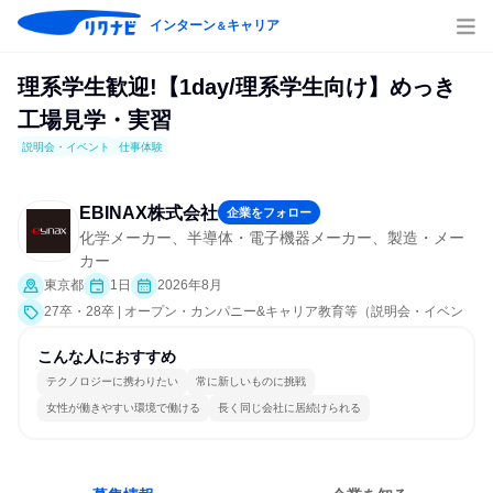
インターン
キャリア
＆
理系学生歓迎!【1day/理系学生向け】めっき
工場見学・実習
説明会・イベント
仕事体験
EBINAX株式会社
企業をフォロー
化学メーカー、半導体・電子機器メーカー、製造・メー
カー
東京都
1日
2026年8月
27卒・28卒 | オープン・カンパニー&キャリア教育等（説明会・イベン
ト [職種研究、職場見学会]、仕事体験）
こんな人におすすめ
テクノロジーに携わりたい
常に新しいものに挑戦
女性が働きやすい環境で働ける
長く同じ会社に居続けられる