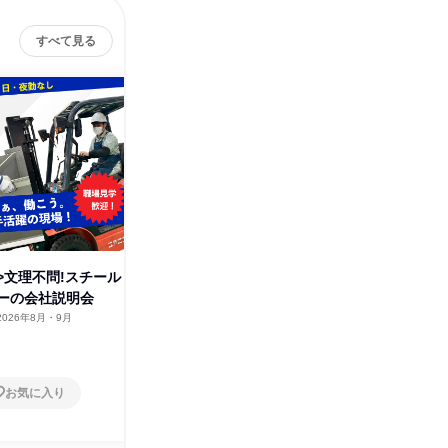
すべて見る
面>文理不問!スチール
<製造職>1時間*文理不問!スチ
茨城<サ
ーの会社説明会
ール製の家具づくりを体験!
ナブル家
2026年8月・9月
茨城県
2026年8月
茨城県
1日
1日
お気に入り
お気に入り