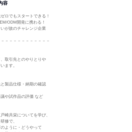
内容
識ゼロでもスタートできる！
EM/ODM開発に携わる！
ないが故のチャレンジ企業
－－－－－－－－－－－－－
て、取引先とのやりとりや
行います。
］
先と製品仕様・納期の確認
議や試作品の評価 など
》
江戸崎共栄についてを学び、
た研修で、
どのように・どうやって