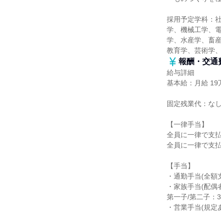
採用予定学科：
学、機械工学、
学、水産学、畜産
教育学、芸術学
報酬・交通
給与詳細
基本給：月給 19万
固定残業代：な
【一律手当】
全員に一律で支
全員に一律で支
【手当】
・通勤手当(全額
・家族手当(配偶者
第一子/第二子：35
・営業手当(規定