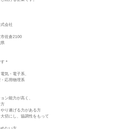
株式会社
市佐倉2100
城県
です＊
】
、電気・電子系、
理・応用物理系
】
ション能力が高く、
な方
、やり遂げる力がある方
を大切にし、協調性をもって
極めたい方