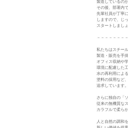
製造しているの
その後、部署内
先輩社員が丁寧
しますので、じ
スタートしまし
－－－－－－－
私たちはスチー
製造・販売を手
オフィス収納や
環境に配慮した
水の再利用によ
塗料の採用など
追求しています
さらに独自の「
従来の無機質な
カラフルで柔ら
人と自然の調和
新しい価値を提