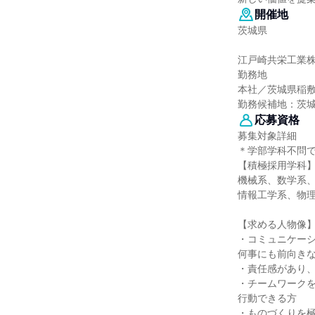
開催地
茨城県
江戸崎共栄工業
勤務地
本社／茨城県稲敷
勤務候補地：茨
応募資格
募集対象詳細
＊学部学科不問
【積極採用学科
機械系、数学系
情報工学系、物
【求める人物像
・コミュニケー
何事にも前向き
・責任感があり
・チームワーク
行動できる方
・ものづくりを