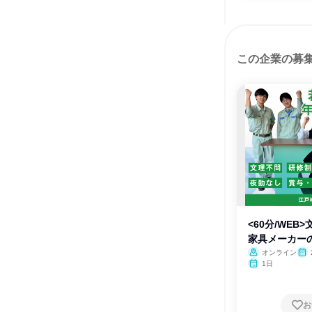
この企業の募
<60分/WEB
家具メーカー
オンライン
1日
お