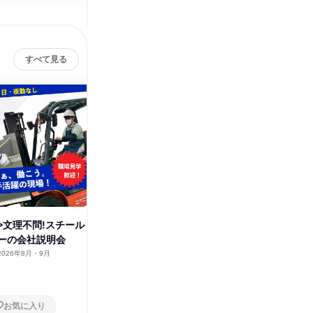
すべて見る
面>文理不問!スチール
茨城<1時間>サスティナブルな
<製造職
ーの会社説明会
家具メーカーの事務・調達体験
ール製の
2026年8月・9月
茨城県
2026年8月
茨城県
1日
1日
お気に入り
お気に入り