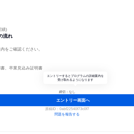
実績)
の流れ
案内をご確認ください。
明書、卒業見込み証明書
エントリーするとプログラムの詳細案内を
受け取れるようになります
締切：なし
エントリー画面へ
原稿ID：
0abf22540f73c0f7
問題を報告する