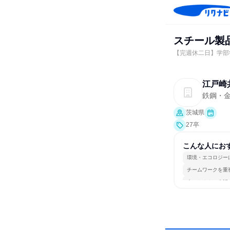
スチール製
【完週休二日】学部
江戸崎
鉄鋼・
茨城県
27卒
こんな人にお
環境・エコロジー
チームワークを重
人とたくさん会話