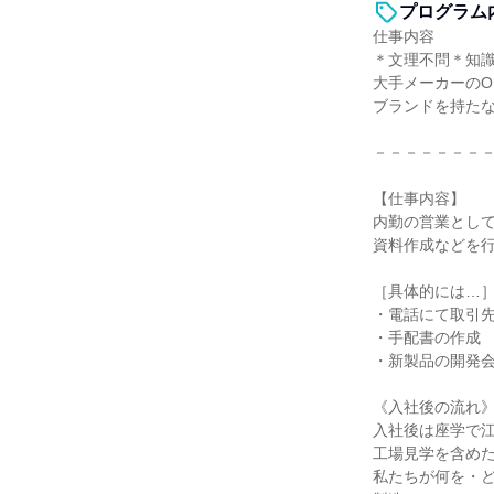
プログラム
仕事内容
＊文理不問＊知
大手メーカーのO
ブランドを持た
－－－－－－－
【仕事内容】
内勤の営業とし
資料作成などを
［具体的には…
・電話にて取引
・手配書の作成
・新製品の開発会
《入社後の流れ
入社後は座学で
工場見学を含め
私たちが何を・