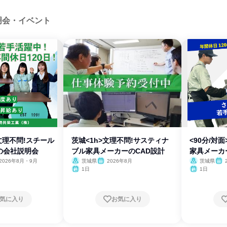
明会・イベント
>文理不問!スチール
茨城<1h>文理不問!サスティナ
<90分/対
の会社説明会
ブル家具メーカーのCAD設計
家具メーカ
2026年8月・9月
茨城県
2026年8月
茨城県
1日
1日
気に入り
お気に入り