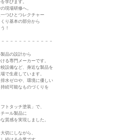
かを学びます。
での現場研修へ。
に一つひとつレクチャー
っくり基本の部分から
ょう！
－－－－－－－－－－－－－
ル製品の設計から
掛ける専門メーカーです。
学校設備など、身近な製品を
工場で生産しています。
る排水ゼロや、環境に優しい
、持続可能なものづくりを
。
ソフトタッチ塗装」で、
スチール製品に
かな質感を実現しました。
を大切にしながら、
案し続ける企業です。