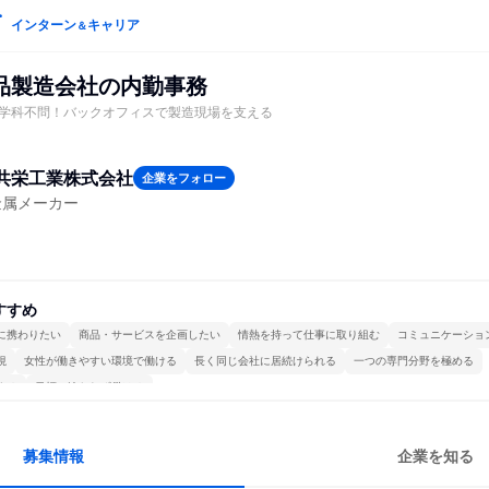
インターン
キャリア
＆
品製造会社の内勤事務
学科不問！バックオフィスで製造現場を支える
共栄工業株式会社
企業をフォロー
金属メーカー
すすめ
に携わりたい
商品・サービスを企画したい
情熱を持って仕事に取り組む
コミュニケーショ
視
女性が働きやすい環境で働ける
長く同じ会社に居続けられる
一つの専門分野を極める
する
目標に追われず働ける
募集情報
企業を知る