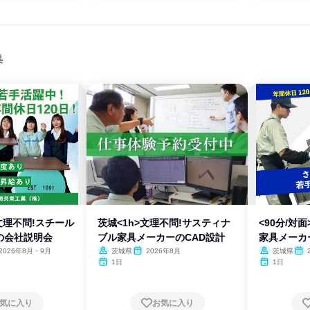
集
>文理不問!スチール
茨城<1h>文理不問!サスティナ
<90分/対
の会社説明会
ブル家具メーカーのCAD設計
家具メーカ
2026年8月・9月
茨城県
2026年8月
茨城県
1日
1日
気に入り
お気に入り