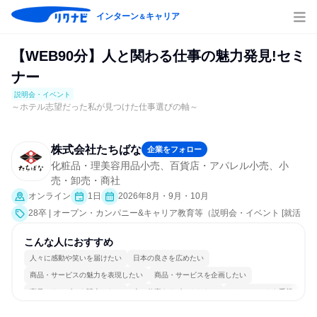
インターン
キャリア
＆
【WEB90分】人と関わる仕事の魅力発見!セミ
ナー
説明会・イベント
～ホテル志望だった私が見つけた仕事選びの軸～
株式会社たちばな
企業をフォロー
化粧品・理美容用品小売、百貨店・アパレル小売、小
売・卸売・商社
オンライン
1日
2026年8月・9月・10月
28卒 | オープン・カンパニー&キャリア教育等（説明会・イベント [就活
サポート、会社説明会、業界研究]）
こんな人におすすめ
人々に感動や笑いを届けたい
日本の良さを広めたい
商品・サービスの魅力を表現したい
商品・サービスを企画したい
商品・サービスを販売したい
人の仕事をサポートしたい
チームワークを重視
女性が働きやすい環境で働ける
明確な目標を追いかける