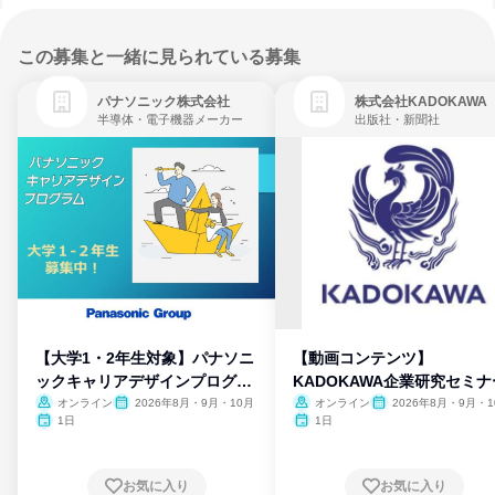
この募集と一緒に見られている募集
パナソニック株式会社
株式会社KADOKAWA
半導体・電子機器メーカー
出版社・新聞社
【大学1・2年生対象】パナソニ
【動画コンテンツ】
ックキャリアデザインプログラ
KADOKAWA企業研究セミナ
ム
オンライン
2026年8月・9月・10月
オンライン
2026年8月・9月・1
月・11月・12月
1日
1日
お気に入り
お気に入り