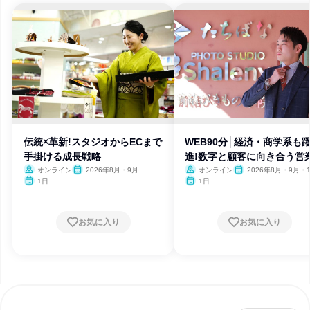
伝統×革新!スタジオからECまで
WEB90分│経済・商学系も
手掛ける成長戦略
進!数字と顧客に向き合う営
オンライン
2026年8月・9月
オンライン
2026年8月・9月・
1日
1日
お気に入り
お気に入り