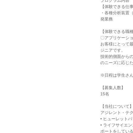
プログラム内容
【体験できる仕
・各種分析装置（GC
発業務
【体験できる職
〇アプリケーシ
お客様にとって
ジニアです。
技術的側面から
のニーズに応じ
※日程は学生さ
【募集人数】
15名
【当社について
アジレント・テ
• ヒューレット
• ライフサイエ
ポートをしてい