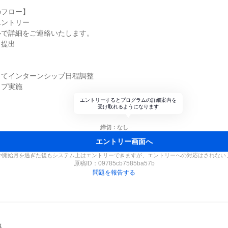
のフロー】
エントリー
ルで詳細をご連絡いたします。
ト提出
してインターンシップ日程調整
ップ実施
エントリーするとプログラムの詳細案内を
受け取れるようになります
締切：なし
エントリー画面へ
や開始月を過ぎた後もシステム上はエントリーできますが、エントリーへの対応はされない
原稿ID：
09785cb7585ba57b
問題を報告する
集