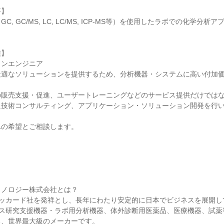
事】
, GC/MS, LC, LC/MS, ICP-MS等）を使用したラボでの化学分
種】
ョンエンジニア
最適なソリューションを提供するため、分析機器・システムに高い付加
の販売支援・促進、ユーザートレーニングなどのサービス提供だけでは
た技術コンサルティング、アプリケーション・ソリューション開発を行
んの希望とご相談します。
】
クノロジー株式会社とは？
パッカード社を発祥とし、長年にわたり安定的に日本でビジネスを展開し
ンス研究支援機器・ラボ用分析機器、体外診断用医薬品、医療機器、試
る、世界最大級のメーカーです。