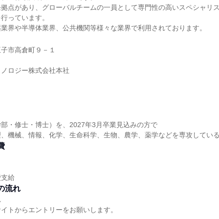
発拠点があり、グローバルチームの一員として専門性の高いスペシャリ
を行っています。
薬業界や半導体業界、公共機関等様々な業界で利用されております。
王子市高倉町９－１
クノロジー株式会社本社
部・修士・博士）を、2027年3月卒業見込みの方で
理、機械、情報、化学、生命科学、生物、農学、薬学などを専攻してい
費
費支給
の流れ
れ
サイトからエントリーをお願いします。