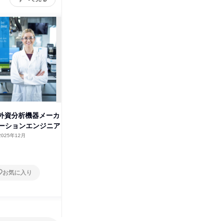
アジレ
】外資分析機器メーカ
5days 外資分析機器メーカー
ーションエンジニア
フィールドサービスエンジニア
2025年12月
東京都
2025年12月
5日～10日
お気に入り
お気に入り