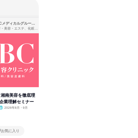
SBCメディカルグループ株式会社
株式会社バンダイ
理容・美容・エステ、化粧品・理美容用品小売、医療・病院
アパレル・繊維・スポーツメーカー、製造・メーカー、ゲーム制作・販売
卒】湘南美容を徹底理
人事の心を動かす「自己表現」
「洋服の
付企業理解セミナー
の極意/選考官の本音を動画で公
分の強み
開
2026年8月・9月
オンライン
2026年8月・9月・10
オンラ
月・11月・12月
1日
1日
お気に入り
お気に入り