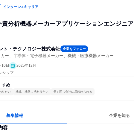
インターン
キャリア
＆
s】外資分析機器メーカーアプリケーションエンジニア
ント・テクノロジー株式会社
企業をフォロー
ーカー、半導体・電子機器メーカー、機械・医療機器メーカー
～10日
2025年12月
ーンシップ
すすめ
わりたい
機械・機器に携わりたい
長く同じ会社に居続けられる
募集情報
企業を知る
内容