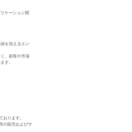
析アプリケーション開
価値を加えるエン
なく、顧客や市場
います。
ております。
薬等の販売およびサ