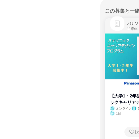
この募集と一
パナソ
半導体
【大学1・2年
ックキャリア
ム
オンライン
1日
お