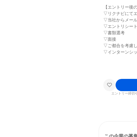
【エントリー後
▽リクナビにて
▽当社からメー
▽エントリシー
▽書類選考
▽面接
▽ご都合を考慮
▽インターンシ
エントリー締切
この企業の募