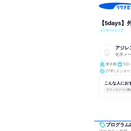
【5day
インターンシップ
アジレ
化学メ
東京都
5日
27卒 | インタ
こんな人にお
テクノロジーに携
プログラム