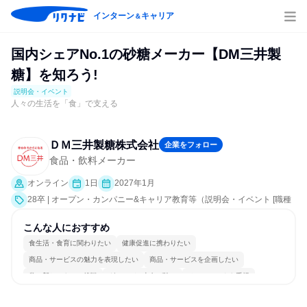
インターン
キャリア
＆
国内シェアNo.1の砂糖メーカー【DM三井製
糖】を知ろう!
説明会・イベント
人々の生活を「食」で支える
ＤＭ三井製糖株式会社
企業をフォロー
食品・飲料メーカー
オンライン
1日
2027年1月
28卒 | オープン・カンパニー&キャリア教育等（説明会・イベント [職種
研究、会社説明会、業界研究]）
こんな人におすすめ
食生活・食育に関わりたい
健康促進に携わりたい
商品・サービスの魅力を表現したい
商品・サービスを企画したい
常に新しいものに挑戦
グローバル志向が強い
チームワークを重視
女性が働きやすい環境で働ける
長く同じ会社に居続けられる