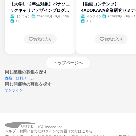
【大学1・2年生対象】パナソニ
【動画コンテンツ】
ックキャリアデザインプログラ
KADOKAWA企業研究セミナ
ム
オンライン
2026年8月・9月・10月
オンライン
2026年8月・9月・1
月・11月・12月
1日
1日
お気に入り
お気に入り
トップページへ
同じ業種の募集を探す
食品・飲料メーカー
同じ開催地の募集を探す
オンライン
エントリーするとプログラムの詳細案内を
ヘルプ・お問い合わせ
ログインでお困りの方はこちら
受け取れるようになります