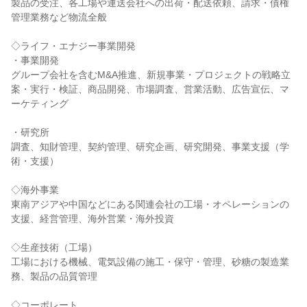
製品の受注、各工場や運送会社への出荷・配送依頼、請求・債権
管理業務など物流全般
◇ライフ・エナジー事業開発
・事業開発
グループ会社を含むM&A推進、新規事業・プロジェクトの戦略立
案・実行・検証、商品開発、市場調査、営業活動、広告宣伝、マ
ーケティング
・研究所
調査、知財管理、契約管理、研究企画、研究開発、事業支援（学
術・支援）
◇海外事業
東南アジアや中国などにある関連会社の工場・オペレーションの
支援、経営管理、海外営業・海外投資
◇生産技術（工場）
工場における機械、電気設備の施工・保守・管理、砂糖の製造業
務、製品の品質管理
◇コーポレート