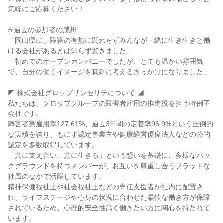
気軽にご応募ください！
☕過去の参加者の感想
「岡山県に、障害の有無に関わらずみんなが一緒に生き生きと働
ける会社があるとは知らず驚きました」
「初めてのオープンカンパニーでしたが、とても温かい雰囲気
で、自分の働くイメージを真剣に考えるきっかけになりました」
◤ 株式会社グロップサンセリテについて ◢
私たちは、グロップグループの障害者雇用の推進役を担う特例子
会社です。
障害者実雇用率127.61%、過去3年間の定着率96.9%という圧倒的
な実績を誇り、もにす認定事業主や健康経営優良法人などの公的
認定を多数取得しています。
「共に支え合い、共に生きる」という想いを基礎に、多様なバッ
クグラウンドを持つメンバーが、お互いを尊重し合うフラットな
社風のなかで活躍しています。
精神保健福祉士や社会福祉士などの専任支援者が社内に配置さ
れ、ライフステージや心身の状況に合わせた柔軟な働き方が保障
されているため、心理的安全性高く働きたい方に関心を持たれて
います。