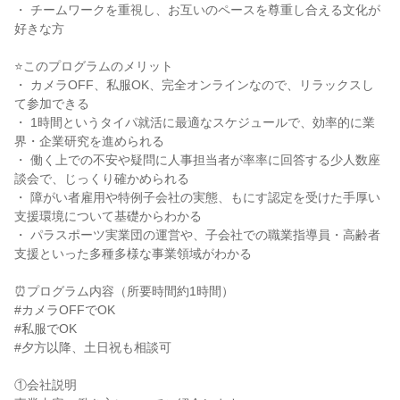
・ チームワークを重視し、お互いのペースを尊重し合える文化が
好きな方
⭐このプログラムのメリット
・ カメラOFF、私服OK、完全オンラインなので、リラックスし
て参加できる
・ 1時間というタイパ就活に最適なスケジュールで、効率的に業
界・企業研究を進められる
・ 働く上での不安や疑問に人事担当者が率率に回答する少人数座
談会で、じっくり確かめられる
・ 障がい者雇用や特例子会社の実態、もにす認定を受けた手厚い
支援環境について基礎からわかる
・ パラスポーツ実業団の運営や、子会社での職業指導員・高齢者
支援といった多種多様な事業領域がわかる
⏰プログラム内容（所要時間約1時間）
#カメラOFFでOK
#私服でOK
#夕方以降、土日祝も相談可
①会社説明