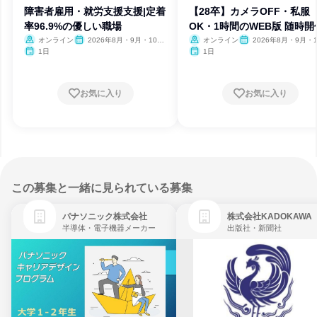
障害者雇用・就労支援支援|定着
【28卒】カメラOFF・私服
率96.9%の優しい職場
OK・1時間のWEB版 随時開
オンライン
2026年8月・9月・10
オンライン
2026年8月・9月・1
月・11月
月・11月
1日
1日
お気に入り
お気に入り
この募集と一緒に見られている募集
パナソニック株式会社
株式会社KADOKAWA
半導体・電子機器メーカー
出版社・新聞社