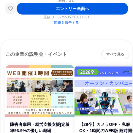
締切：なし
エントリー画面へ
原稿ID：
07fbb3573101750e
問題を報告する
この企業の説明会・イベント
すべて見る
障害者雇用・就労支援支援|定着
【28卒】カメラOFF・私服
率96.9%の優しい職場
OK・1時間のWEB版 随時開