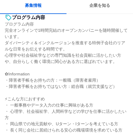
募集情報
企業を知る
プログラム内容
プログラム内容
完全オンラインで1時間完結のオープンカンパニーを随時開催して
います。
ダイバーシティ＆インクルージョンを推進する特例子会社のリア
ルな日常をお伝えする時間です。
心理学や社会福祉学などの専門知識を社会貢献に活かしたい方
や、自分らしく働く環境に関心がある方に選ばれています。
✿Information
・障害者手帳をお持ちの方：一般職（障害者雇用）
・障害者手帳をお持ちではない方：総合職（就労支援など）
⚡こんな方におすすめ
・ 一般事務やデータ入力の仕事に興味がある方
・ 心理学、社会福祉学、人間科学などの学びを仕事に活かしたい
方
・ 岡山県での地元貢献や、Uターン・Iターンを考えている方
・ 長く同じ会社に居続けられる安心の職場環境を求めている方