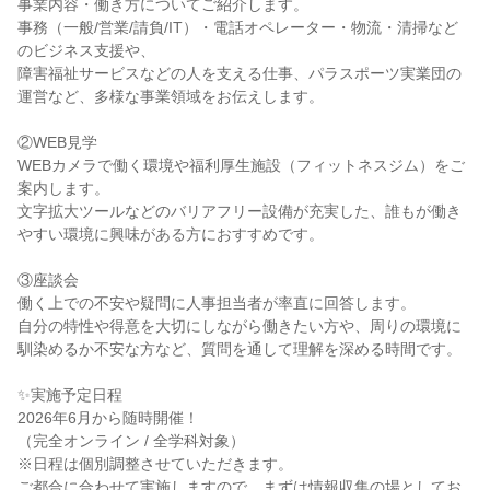
事業内容・働き方についてご紹介します。
事務（一般/営業/請負/IT）・電話オペレーター・物流・清掃など
のビジネス支援や、
障害福祉サービスなどの人を支える仕事、パラスポーツ実業団の
運営など、多様な事業領域をお伝えします。
②WEB見学
WEBカメラで働く環境や福利厚生施設（フィットネスジム）をご
案内します。
文字拡大ツールなどのバリアフリー設備が充実した、誰もが働き
やすい環境に興味がある方におすすめです。
③座談会
働く上での不安や疑問に人事担当者が率直に回答します。
自分の特性や得意を大切にしながら働きたい方や、周りの環境に
馴染めるか不安な方など、質問を通して理解を深める時間です。
✨実施予定日程
2026年6月から随時開催！
（完全オンライン / 全学科対象）
※日程は個別調整させていただきます。
ご都合に合わせて実施しますので、まずは情報収集の場としてお