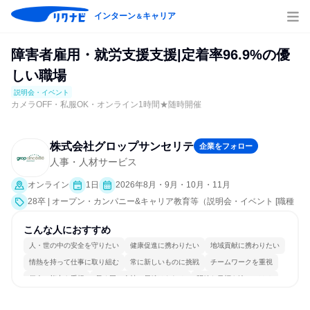
インターン
キャリア
＆
障害者雇用・就労支援支援|定着率96.9%の優
しい職場
説明会・イベント
カメラOFF・私服OK・オンライン1時間★随時開催
株式会社グロップサンセリテ
企業をフォロー
人事・人材サービス
オンライン
1日
2026年8月・9月・10月・11月
28卒 | オープン・カンパニー&キャリア教育等（説明会・イベント [職種
研究、職場見学会、社員交流会、会社説明会、業界研究]）
こんな人におすすめ
人・世の中の安全を守りたい
健康促進に携わりたい
地域貢献に携わりたい
情熱を持って仕事に取り組む
常に新しいものに挑戦
チームワークを重視
個人の能力を重視
長く同じ会社に居続けられる
明確な目標を追いかける
一つの専門分野を極める