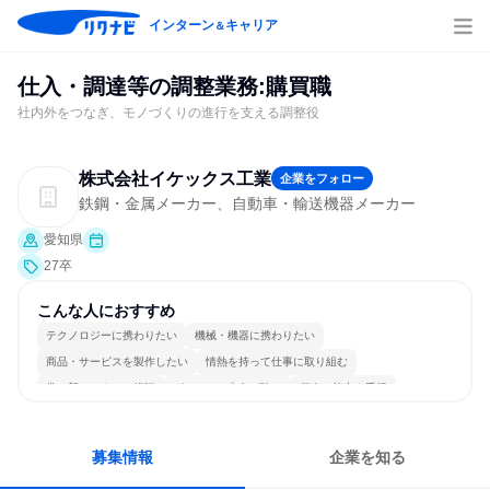
インターン
キャリア
＆
仕入・調達等の調整業務:購買職
社内外をつなぎ、モノづくりの進行を支える調整役
株式会社イケックス工業
企業をフォロー
鉄鋼・金属メーカー、自動車・輸送機器メーカー
愛知県
27卒
こんな人におすすめ
テクノロジーに携わりたい
機械・機器に携わりたい
商品・サービスを製作したい
情熱を持って仕事に取り組む
常に新しいものに挑戦
グローバル志向が強い
個人の能力を重視
長く同じ会社に居続けられる
一つの専門分野を極める
若手が裁量を持てる環境
募集情報
企業を知る