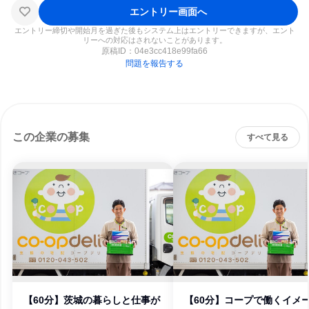
エントリー画面へ
エントリー締切や開始月を過ぎた後もシステム上はエントリーできますが、エント
リーへの対応はされないことがあります。
原稿ID：
04e3cc418e99fa66
問題を報告する
この企業の募集
すべて見る
【60分】茨城の暮らしと仕事が
【60分】コープで働くイメ