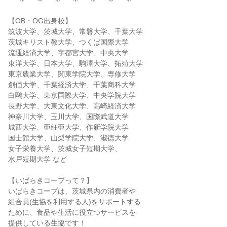
【OB・OG出身校】
筑波大学、茨城大学、常磐大学、千葉大学
茨城キリスト教大学、つくば国際大学
流通経済大学、宇都宮大学、中央大学
東洋大学、日本大学、駒澤大学、拓殖大学
東京農業大学、関東学院大学、専修大学
創価大学、千葉経済大学、千葉商科大学
白鷗大学、東京国際大学、中央学院大学
長野大学、大東文化大学、高崎経済大学
神奈川大学、玉川大学、国際武道大学
城西大学、亜細亜大学、作新学院大学
国士館大学、山梨学院大学、淑徳大学
女子栄養大学、茨城女子短期大学、
水戸短期大学 など
【いばらきコープって？】
いばらきコープは、茨城県内の消費者や
組合員(生協を利用する人)をサポートする
ために、食品や生活に役立つサービスを
提供している生協です！