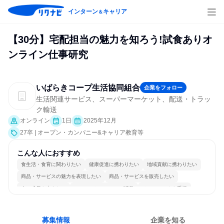
インターン
キャリア
＆
【30分】宅配担当の魅力を知ろう!試食ありオ
ンライン仕事研究
いばらきコープ生活協同組合
企業をフォロー
生活関連サービス、スーパーマーケット、配送・トラッ
ク輸送
オンライン
1日
2025年12月
27卒 | オープン・カンパニー&キャリア教育等
こんな人におすすめ
食生活・食育に関わりたい
健康促進に携わりたい
地域貢献に携わりたい
商品・サービスの魅力を表現したい
商品・サービスを販売したい
人の成長を支えたい
コミュニケーションが活発
チームワークを重視
女性が働きやすい環境で働ける
人とたくさん会話する
募集情報
企業を知る