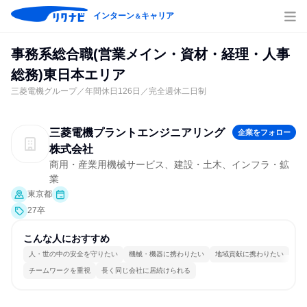
インターン
キャリア
＆
事務系総合職(営業メイン・資材・経理・人事
総務)東日本エリア
三菱電機グループ／年間休日126日／完全週休二日制
三菱電機プラントエンジニアリング
企業をフォロー
株式会社
商用・産業用機械サービス、建設・土木、インフラ・鉱
業
東京都
27卒
こんな人におすすめ
人・世の中の安全を守りたい
機械・機器に携わりたい
地域貢献に携わりたい
チームワークを重視
長く同じ会社に居続けられる