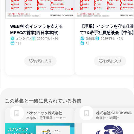
WEB/社会インフラを支える
【理系】インフラを守る仕
MPECの営業(西日本本部)
て?&若手社員懇談会【中部
オンライン
2026年8月・9月
愛知県
2026年8月・9月
1日
1日
お気に入り
お気に入り
この募集と一緒に見られている募集
パナソニック株式会社
株式会社KADOKAWA
半導体・電子機器メーカー
出版社・新聞社