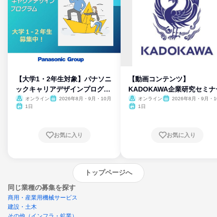
【大学1・2年生対象】パナソニ
【動画コンテンツ】
ックキャリアデザインプログラ
KADOKAWA企業研究セミナ
ム
オンライン
2026年8月・9月・10月
オンライン
2026年8月・9月・1
月・11月・12月
1日
1日
お気に入り
お気に入り
トップページへ
同じ業種の募集を探す
商用・産業用機械サービス
建設・土木
その他（インフラ・鉱業）