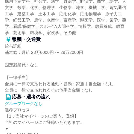
採用予定学科：社会学、法学、政治学、経済学、商学、語学、人
文学、数学、化学、物理学、生物学、地学、機械工学、電気通信
工学、建築工学、土木工学、応用化学、応用物理学、原子力工
学、経営工学、農学、水産学、畜産学、獣医学、医学、歯学、薬
学、看護/保健学、スポーツ/人間科学、情報学、教員養成、教育
学、芸術学、環境学、家政学、その他
報酬・交通費
給与詳細
基本給：月給 23万6000円 〜 29万2000円
固定残業代：なし
【一律手当】
全員に一律で支払われる通勤・皆勤・家族手当金額：なし
全員に一律で支払われるその他手当金額：なし
応募・選考の流れ
グループワークなし
選考プロセス
【1．当社マイページのご案内、登録】
当社のマイページにご登録いただきます。
▼