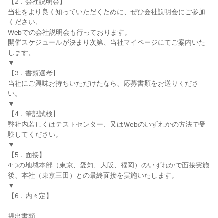
【2．会社説明会】
当社をより良く知っていただくために、ぜひ会社説明会にご参加
ください。
Webでの会社説明会も行っております。
開催スケジュールが決まり次第、当社マイページにてご案内いた
します。
▼
【3．書類選考】
当社にご興味お持ちいただけたなら、応募書類をお送りくださ
い。
▼
【4．筆記試検】
弊社内若しくはテストセンター、又はWebのいずれかの方法で受
験してください。
▼
【5．面接】
4つの地域本部（東京、愛知、大阪、福岡）のいずれかで面接実施
後、本社（東京三田）との最終面接を実施いたします。
▼
【6．内々定】
提出書類