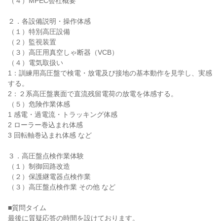
（４）MPEC会社概要
２．各設備説明・操作体感
（１）特別高圧設備
（２）監視装置
（３）高圧用真空しゃ断器（VCB）
（４）電気取扱い
1：訓練用高圧盤で検電・放電及び接地の基本動作を見学し、実感
する。
2：２系高圧盤裏面で直流残留電荷の放電を体感する。
（５）危険作業体感
1 感電・過電流・トラッキング体感
2 ローラー巻込まれ体感
3 回転軸巻込まれ体感 など
３．高圧盤点検作業体験
（１）制御回路改造
（２）保護継電器点検作業
（３）高圧盤点検作業 その他 など
■質問タイム
最後に質疑応答の時間を設けております。