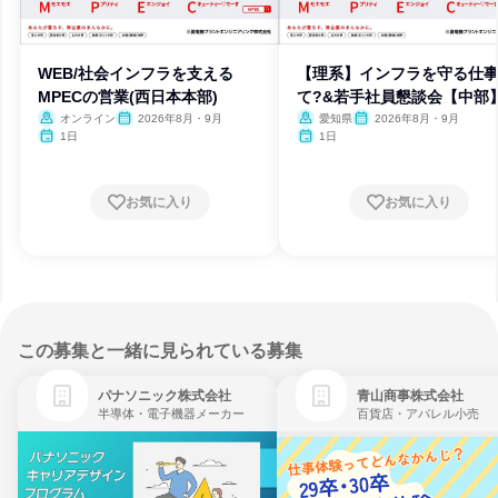
WEB/社会インフラを支える
【理系】インフラを守る仕
MPECの営業(西日本本部)
て?&若手社員懇談会【中部
オンライン
2026年8月・9月
愛知県
2026年8月・9月
1日
1日
お気に入り
お気に入り
この募集と一緒に見られている募集
パナソニック株式会社
青山商事株式会社
半導体・電子機器メーカー
百貨店・アパレル小売