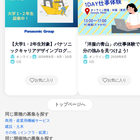
【大学1・2年生対象】パナソニ
「洋服の青山」の仕事体験で
ックキャリアデザインプログラ
分の強みを見つけよう!
ム
オンライン
2026年8月・9月・10月
オンライン
2026年8月
1日
1日
お気に入り
お気に入り
トップページへ
同じ業種の募集を探す
商用・産業用機械サービス
建設・土木
その他（インフラ・鉱業）
同じ開催地の募集を探す