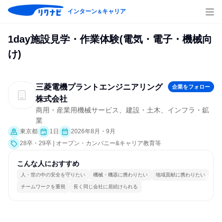
インターン
キャリア
＆
1day施設見学・作業体験(電気・電子・機械向
け)
三菱電機プラントエンジニアリング
企業をフォロー
株式会社
商用・産業用機械サービス、建設・土木、インフラ・鉱
業
東京都
1日
2026年8月・9月
28卒・29卒 | オープン・カンパニー&キャリア教育等
こんな人におすすめ
人・世の中の安全を守りたい
機械・機器に携わりたい
地域貢献に携わりたい
チームワークを重視
長く同じ会社に居続けられる