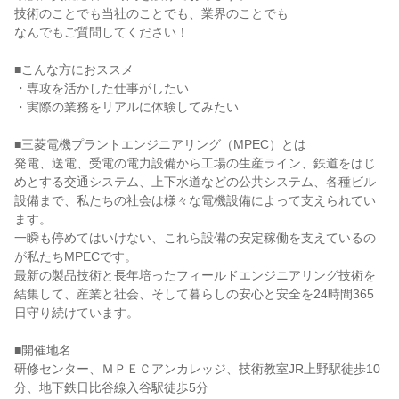
技術のことでも当社のことでも、業界のことでも
なんでもご質問してください！
■こんな方におススメ
・専攻を活かした仕事がしたい
・実際の業務をリアルに体験してみたい
■三菱電機プラントエンジニアリング（MPEC）とは
発電、送電、受電の電力設備から工場の生産ライン、鉄道をはじ
めとする交通システム、上下水道などの公共システム、各種ビル
設備まで、私たちの社会は様々な電機設備によって支えられてい
ます。
一瞬も停めてはいけない、これら設備の安定稼働を支えているの
が私たちMPECです。
最新の製品技術と長年培ったフィールドエンジニアリング技術を
結集して、産業と社会、そして暮らしの安心と安全を24時間365
日守り続けています。
■開催地名
研修センター、ＭＰＥＣアンカレッジ、技術教室JR上野駅徒歩10
分、地下鉄日比谷線入谷駅徒歩5分