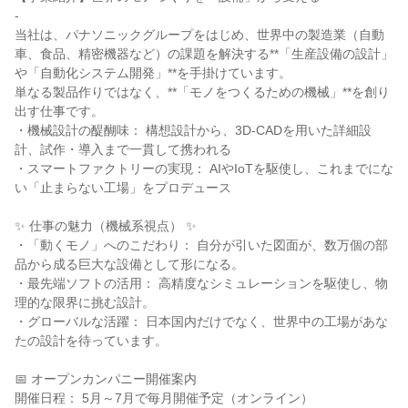
-
当社は、パナソニックグループをはじめ、世界中の製造業（自動
車、食品、精密機器など）の課題を解決する**「生産設備の設計」
や「自動化システム開発」**を手掛けています。
単なる製品作りではなく、**「モノをつくるための機械」**を創り
出す仕事です。
・機械設計の醍醐味： 構想設計から、3D-CADを用いた詳細設
計、試作・導入まで一貫して携われる
・スマートファクトリーの実現： AIやIoTを駆使し、これまでにな
い「止まらない工場」をプロデュース
✨ 仕事の魅力（機械系視点） ✨
・「動くモノ」へのこだわり： 自分が引いた図面が、数万個の部
品から成る巨大な設備として形になる。
・最先端ソフトの活用： 高精度なシミュレーションを駆使し、物
理的な限界に挑む設計。
・グローバルな活躍： 日本国内だけでなく、世界中の工場があな
たの設計を待っています。
📅 オープンカンパニー開催案内
開催日程： 5月～7月で毎月開催予定（オンライン）