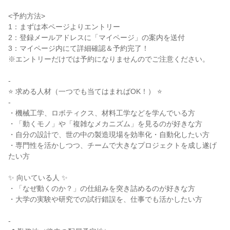
<予約方法>
1：まずは本ページよりエントリー
2：登録メールアドレスに「マイページ」の案内を送付
3：マイページ内にて詳細確認＆予約完了！
※エントリーだけでは予約になりませんのでご注意ください。
-
⭐ 求める人材（一つでも当てはまればOK！） ⭐
-
・機械工学、ロボティクス、材料工学などを学んでいる方
・「動くモノ」や「複雑なメカニズム」を見るのが好きな方
・自分の設計で、世の中の製造現場を効率化・自動化したい方
・専門性を活かしつつ、チームで大きなプロジェクトを成し遂げ
たい方
✨ 向いている人 ✨
・「なぜ動くのか？」の仕組みを突き詰めるのが好きな方
・大学の実験や研究での試行錯誤を、仕事でも活かしたい方
-