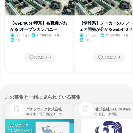
【web/60分/理系】各職種がわ
【情報系】メーカーのソフ
かる!オープンカンパニー
ェア開発が分かるwebセミ
オンライン
2026年8月・9月
オンライン
2026年8月・9月
1日
1日
お気に入り
お気に入り
この募集と一緒に見られている募集
パナソニック株式会社
株式会社KADOKAWA
半導体・電子機器メーカー
出版社・新聞社