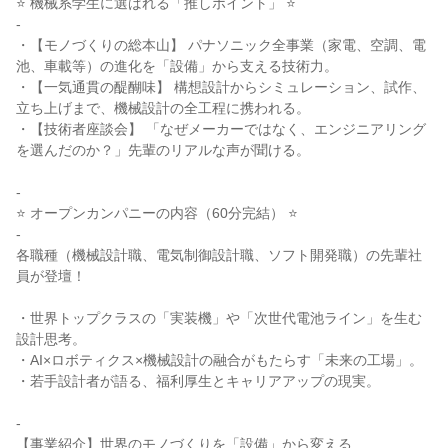
⭐ 機械系学生に選ばれる「推しポイント」 ⭐
-
・【モノづくりの総本山】 パナソニック全事業（家電、空調、電
池、車載等）の進化を「設備」から支える技術力。
・【一気通貫の醍醐味】 構想設計からシミュレーション、試作、
立ち上げまで、機械設計の全工程に携われる。
・【技術者座談会】 「なぜメーカーではなく、エンジニアリング
を選んだのか？」先輩のリアルな声が聞ける。
-
⭐ オープンカンパニーの内容（60分完結） ⭐
-
各職種（機械設計職、電気制御設計職、ソフト開発職）の先輩社
員が登壇！
・世界トップクラスの「実装機」や「次世代電池ライン」を生む
設計思考。
・AI×ロボティクス×機械設計の融合がもたらす「未来の工場」。
・若手設計者が語る、福利厚生とキャリアアップの現実。
-
【事業紹介】世界のモノづくりを「設備」から変える