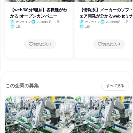
【web/60分/理系】各職種がわ
【情報系】メーカーのソフ
かる!オープンカンパニー
ェア開発が分かるwebセミ
オンライン
2026年8月・9月
オンライン
2026年8月・9月
1日
1日
お気に入り
お気に入り
この企業の募集
すべて見る