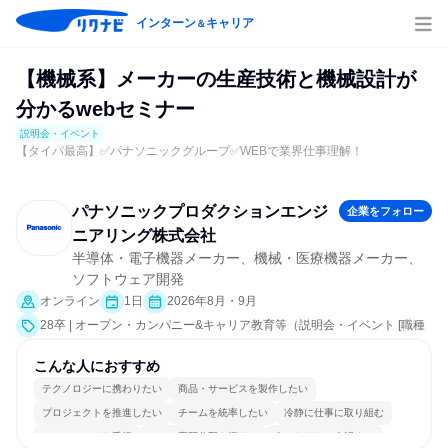
インターン
キャリア
＆
【機械系】メーカーの生産技術と機械設計が
分かるwebセミナー
説明会・イベント
【タイパ最高】✅パナソニックグループ✅WEBで業界仕事理解！
パナソニックプロダクションエンジ
企業をフォロー
ニアリング株式会社
半導体・電子機器メーカー、機械・医療機器メーカー、
ソフトウェア開発
オンライン
1日
2026年8月・9月
28卒 | オープン・カンパニー&キャリア教育等（説明会・イベント [職種
研究、課題解決プログラム、会社説明会、業界研究]）
こんな人におすすめ
テクノロジーに携わりたい
商品・サービスを製作したい
プロジェクトを推進したい
チームを統率したい
冷静に仕事に取り組む
チームワークを重視
一つの専門分野を極める
人とたくさん会話する