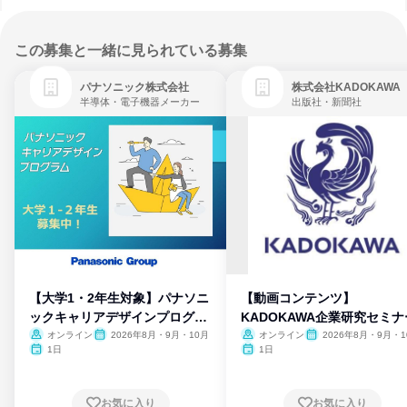
この募集と一緒に見られている募集
パナソニック株式会社
株式会社KADOKAWA
半導体・電子機器メーカー
出版社・新聞社
【大学1・2年生対象】パナソニ
【動画コンテンツ】
ックキャリアデザインプログラ
KADOKAWA企業研究セミナ
ム
オンライン
2026年8月・9月・10月
オンライン
2026年8月・9月・1
月・11月・12月
1日
1日
お気に入り
お気に入り