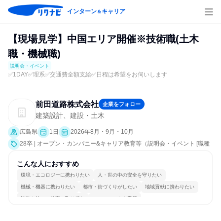
インターン
キャリア
＆
【現場見学】中国エリア開催※技術職(土木
職・機械職)
説明会・イベント
✅1DAY✅理系✅交通費全額支給✅日程は希望をお伺いします
前田道路株式会社
企業をフォロー
建築設計、建設・土木
広島県
1日
2026年8月・9月・10月
28卒 | オープン・カンパニー&キャリア教育等（説明会・イベント [職種
研究、職場見学会、社員交流会、就活サポート、会社説明会、業界研
究]）
こんな人におすすめ
環境・エコロジーに携わりたい
人・世の中の安全を守りたい
機械・機器に携わりたい
都市・街づくりがしたい
地域貢献に携わりたい
情熱を持って仕事に取り組む
チームワークを重視
長く同じ会社に居続けられる
多様な職種の人と関われる