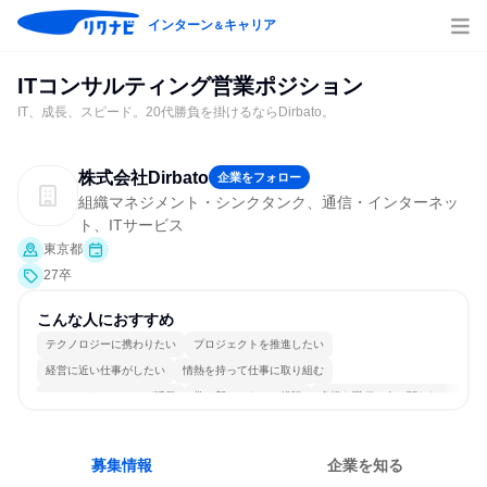
インターン
キャリア
＆
ITコンサルティング営業ポジション
IT、成長、スピード。20代勝負を掛けるならDirbato。
株式会社Dirbato
企業をフォロー
組織マネジメント・シンクタンク、通信・インターネッ
ト、ITサービス
東京都
27卒
こんな人におすすめ
テクノロジーに携わりたい
プロジェクトを推進したい
経営に近い仕事がしたい
情熱を持って仕事に取り組む
コミュニケーションが活発
常に新しいものに挑戦
多様な職種の人と関われる
明確な目標を追いかける
若手が裁量を持てる環境
人とたくさん会話する
募集情報
企業を知る