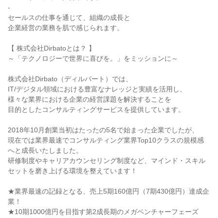
-
セールスの仕事を通じて、組織の成長と
企業経営の業務を肌で感じられます。
【 株式会社Dirbatoとは？ 】
～「テクノロジーで世界に喜びを。」をミッションに～
株式会社Dirbato（ディルバート）では、
IT/デジタル領域における豊富なナレッジと実績を活用し、
様々な業界における企業の経営課題を解決することを
目的としたコンサルティングサービスを提供しています。
2018年10月創業当初はたったの5名で始まった企業でしたが、
現在では業界最速でコンサルティング業界Top10クラスの規模感
へと成長いたしました。
研修制度やキャリアカウンセリング制度など、マインド・スキル
セットを磨き上げる環境を整えています！
★業界最速の記録となる、売上5期160億円（7期430億円）達成企
業！
★10期1000億円を目指す第2成長期のメガベンチャーフェーズ