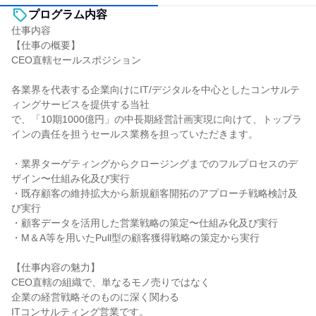
プログラム内容
仕事内容
【仕事の概要】
CEO直轄セールスポジション
各業界を代表する企業向けにIT/デジタルを中心としたコンサルテ
ィングサービスを提供する当社
で、「10期1000億円」の中長期経営計画実現に向けて、トップラ
インの責任を担うセールス業務を担っていただきます。
・業界ターゲティングからクロージングまでのフルプロセスのデ
ザイン〜仕組み化及び実行
・既存顧客の維持拡大から新規顧客開拓のアプローチ戦略検討及
び実行
・顧客データを活用した営業戦略の策定〜仕組み化及び実行
・M＆A等を用いたPull型の顧客獲得戦略の策定から実行
【仕事内容の魅力】
CEO直轄の組織で、単なるモノ売りではなく
企業の経営戦略そのものに深く関わる
ITコンサルティング営業です。