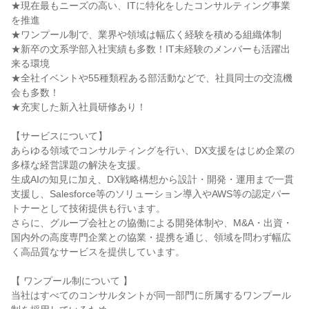
★現在最もニーズの高い、ITに特化をしたコンサルティング事業
を推進
★ワンプール制で、業界や領域は幅広く経験を積める組織体制
★新卒の文系学部入社実績も多数！IT未経験のメンバーも活躍出
来る環境
★全社イベントや55種類程ある部活動などで、社員同士の交流機
会も多数！
★充実した新入社員研修あり！
【サービスについて】
あらゆる領域でコンサルティングを行い、DX支援をはじめ企業の
多様な経営課題の解決を支援。
生成AIの知見に加え、DX戦略構想から設計・開発・運用まで一貫
支援し、Salesforce等のソリューション導入やAWS等の認定パー
トナーとして技術提供も行います。
さらに、グループ会社との協働による開発体制や、M&A・出資・
国内外の高度専門企業との協業・提携を通じ、領域を問わず幅広
く高品質なサービスを提供しています。
【 ワンプール制について 】
当社はすべてのコンサルタントが同一部門に所属するワンプール