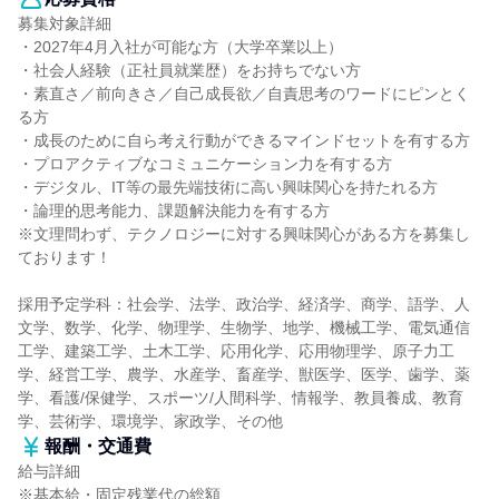
募集対象詳細
・2027年4月入社が可能な方（大学卒業以上）
・社会人経験（正社員就業歴）をお持ちでない方
・素直さ／前向きさ／自己成長欲／自責思考のワードにピンとく
る方
・成長のために自ら考え行動ができるマインドセットを有する方
・プロアクティブなコミュニケーション力を有する方
・デジタル、IT等の最先端技術に高い興味関心を持たれる方
・論理的思考能力、課題解決能力を有する方
※文理問わず、テクノロジーに対する興味関心がある方を募集し
ております！
採用予定学科：社会学、法学、政治学、経済学、商学、語学、人
文学、数学、化学、物理学、生物学、地学、機械工学、電気通信
工学、建築工学、土木工学、応用化学、応用物理学、原子力工
学、経営工学、農学、水産学、畜産学、獣医学、医学、歯学、薬
学、看護/保健学、スポーツ/人間科学、情報学、教員養成、教育
学、芸術学、環境学、家政学、その他
報酬・交通費
給与詳細
※基本給・固定残業代の総額