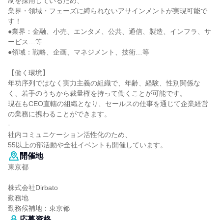
制を採用しているため、
業界・領域・フェーズに縛られないアサインメントが実現可能で
す！
●業界：金融、小売、エンタメ、公共、通信、製造、インフラ、サ
ービス…等
●領域：戦略、企画、マネジメント、技術…等
【働く環境】
年功序列ではなく実力主義の組織で、年齢、経験、性別関係な
く、若手のうちから裁量権を持って働くことが可能です。
現在もCEO直轄の組織となり、セールスの仕事を通じて企業経営
の業務に携わることができます。
-
社内コミュニケーション活性化のため、
55以上の部活動や全社イベントも開催しています。
開催地
東京都
株式会社Dirbato
勤務地
勤務候補地：東京都
応募資格