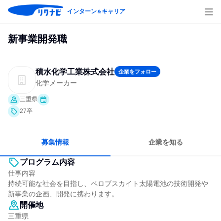
インターン
キャリア
＆
新事業開発職
積水化学工業株式会社
企業をフォロー
化学メーカー
三重県
27卒
募集情報
企業を知る
プログラム内容
仕事内容
持続可能な社会を目指し、ペロブスカイト太陽電池の技術開発や
新事業の企画、開発に携わります。
開催地
三重県