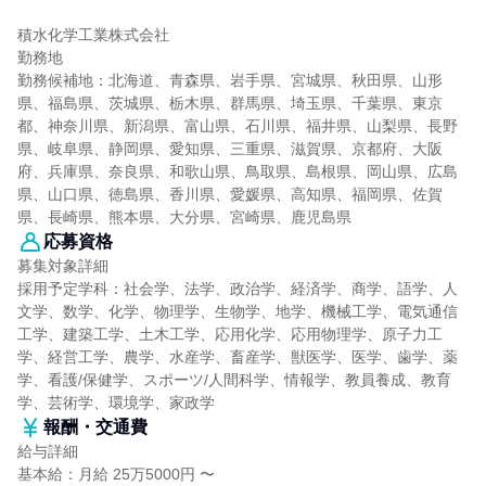
積水化学工業株式会社
勤務地
勤務候補地：北海道、青森県、岩手県、宮城県、秋田県、山形
県、福島県、茨城県、栃木県、群馬県、埼玉県、千葉県、東京
都、神奈川県、新潟県、富山県、石川県、福井県、山梨県、長野
県、岐阜県、静岡県、愛知県、三重県、滋賀県、京都府、大阪
府、兵庫県、奈良県、和歌山県、鳥取県、島根県、岡山県、広島
県、山口県、徳島県、香川県、愛媛県、高知県、福岡県、佐賀
県、長崎県、熊本県、大分県、宮崎県、鹿児島県
応募資格
募集対象詳細
採用予定学科：社会学、法学、政治学、経済学、商学、語学、人
文学、数学、化学、物理学、生物学、地学、機械工学、電気通信
工学、建築工学、土木工学、応用化学、応用物理学、原子力工
学、経営工学、農学、水産学、畜産学、獣医学、医学、歯学、薬
学、看護/保健学、スポーツ/人間科学、情報学、教員養成、教育
学、芸術学、環境学、家政学
報酬・交通費
給与詳細
基本給：月給 25万5000円 〜