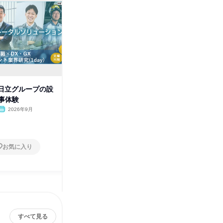
y|日立グループの設
8/28✨研究施設見学会│日立グ
9/30
事体験
ループの研究開発現場へ潜入
最新ショ
2026年9月
東京都
2026年8月
大阪府
1日
1日
お気に入り
お気に入り
すべて見る