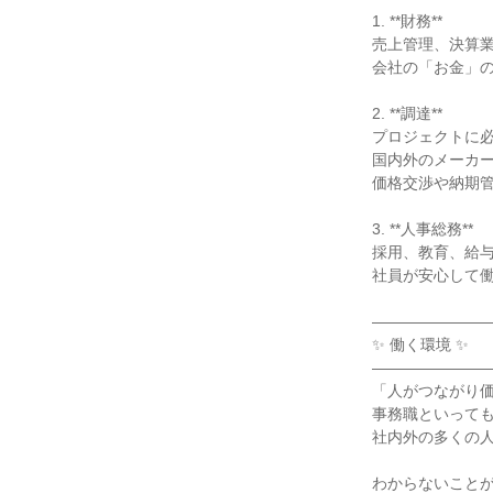
1. **財務**
売上管理、決算
会社の「お金」
2. **調達**
プロジェクトに
国内外のメーカ
価格交渉や納期
3. **人事総務**
採用、教育、給
社員が安心して
―――――――
✨ 働く環境 ✨
―――――――
「人がつながり
事務職といって
社内外の多くの
わからないこと