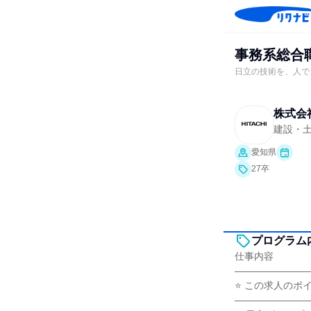
事務系総合職
日立の技術を、人で
株式会
建設・
愛知県
27卒
プログラム
仕事内容
―――――――
⭐ この求人のポイ
―――――――