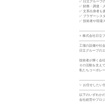
✅ 日立グループ
✅ 財務・調達・
✅ 文系出身者も
✅ ブラザーシス
✅ 技術者や現場
―――――――
⭐ 株式会社日立
―――――――
工場の設備や社
日立グループの
技術者が輝く会
その活動を支え
私たちコーポレ
―――――――
✨ お任せしたい
―――――――
以下のいずれか
会社経営やプロ