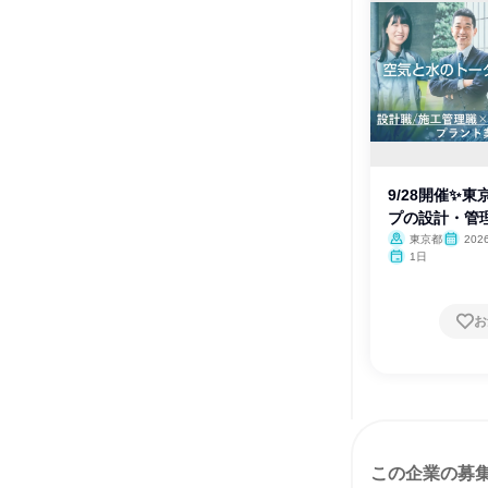
9/28開催✨
プの設計・管
東京都
202
1日
お
この企業の募