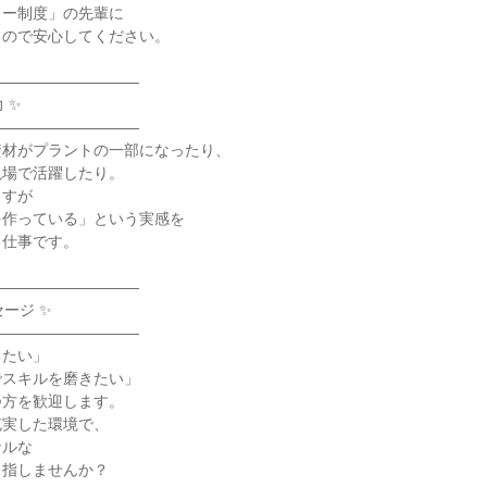
ター制度」の先輩に
るので安心してください。
――――――――――
 ✨
――――――――――
資材がプラントの一部になったり、
現場で活躍したり。
ますが
を作っている」という実感を
る仕事です。
――――――――――
ージ ✨
――――――――――
ちたい」
でスキルを磨きたい」
つ方を歓迎します。
充実した環境で、
ナルな
目指しませんか？