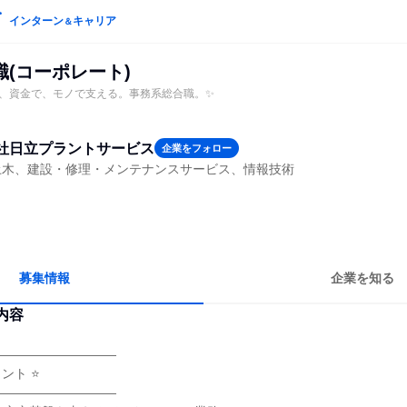
インターン
キャリア
＆
(コーポレート)
、資金で、モノで支える。事務系総合職。✨
社日立プラントサービス
企業をフォロー
土木、建設・修理・メンテナンスサービス、情報技術
募集情報
企業を知る
内容
――――――――――
ント ⭐
――――――――――