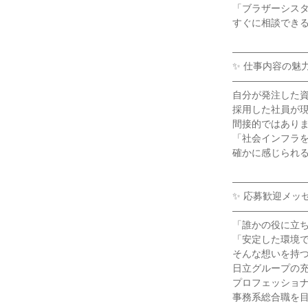
「ブラザーシス
すぐに相談でき
―――――――
✨ 仕事内容の魅力
―――――――
自分が発注した
採用した社員が
間接的ではあり
「社会インフラ
確かに感じられ
―――――――
✨ 応募歓迎メッセ
―――――――
「誰かの役に立
「安定した環境
そんな想いを持
日立グループの
プロフェッショ
事務系総合職を