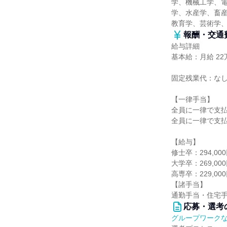
学、機械工学、
学、水産学、畜産
教育学、芸術学
報酬・交通
給与詳細
基本給：月給 22万
固定残業代：な
【一律手当】
全員に一律で支
全員に一律で支
【給与】
修士卒：294,00
大学卒：269,00
高専卒：229,00
【諸手当】
通勤手当・住宅
応募・選考
グループワーク