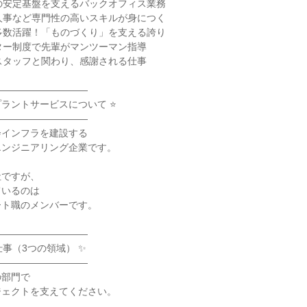
の安定基盤を支えるバックオフィス業務
人事など専門性の高いスキルが身につく
多数活躍！「ものづくり」を支える誇り
ター制度で先輩がマンツーマン指導
スタッフと関わり、感謝される仕事
――――――――――
プラントサービスについて ⭐
――――――――――
会インフラを建設する
エンジニアリング企業です。
社ですが、
ているのは
ート職のメンバーです。
――――――――――
仕事（3つの領域） ✨
――――――――――
の部門で
ジェクトを支えてください。