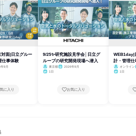
東京対面|日立グルー
9/25✨研究施設見学会│日立グ
WEB1da
理仕事体験
ループの研究開発現場へ潜入
計・管理仕
6年9月
東京都
2026年9月
オンライン
1日
1日
気に入り
お気に入り
集