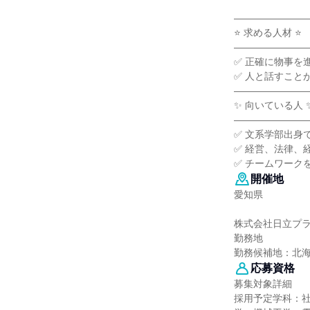
―――――――
⭐ 求める人材 ⭐
―――――――
✅ 正確に物事を
✅ 人と話すこと
―――――――
✨ 向いている人 
―――――――
✅ 文系学部出身
✅ 経営、法律、
✅ チームワーク
開催地
愛知県
株式会社日立プ
勤務地
勤務候補地：北
応募資格
募集対象詳細
採用予定学科：