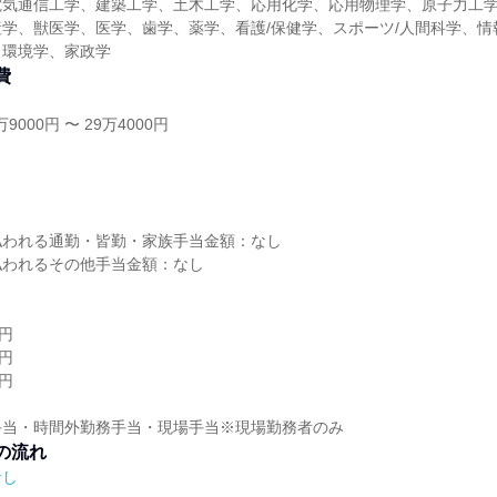
電気通信工学、建築工学、土木工学、応用化学、応用物理学、原子力工
学、獣医学、医学、歯学、薬学、看護/保健学、スポーツ/人間科学、情
、環境学、家政学
費
9000円 〜 29万4000円
し
払われる通勤・皆勤・家族手当金額：なし
払われるその他手当金額：なし
0円
0円
0円
手当・時間外勤務手当・現場手当※現場勤務者のみ
の流れ
なし