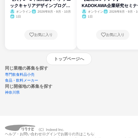
ックキャリアデザインプログラ
KADOKAWA企業研究セミナ
ム
オンライン
2026年8月・9月・10月
オンライン
2026年8月・9月・1
月・11月・12月
1日
1日
お気に入り
お気に入り
トップページへ
同じ業種の募集を探す
専門飲食料品小売
食品・飲料メーカー
同じ開催地の募集を探す
神奈川県
エントリーするとプログラムの詳細案内を
ヘルプ・お問い合わせ
ログインでお困りの方はこちら
受け取れるようになります