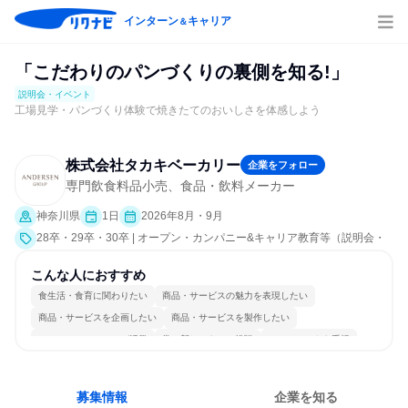
インターン
キャリア
＆
「こだわりのパンづくりの裏側を知る!」
説明会・イベント
工場見学・パンづくり体験で焼きたてのおいしさを体感しよう
株式会社タカキベーカリー
企業をフォロー
専門飲食料品小売、食品・飲料メーカー
神奈川県
1日
2026年8月・9月
28卒・29卒・30卒 | オープン・カンパニー&キャリア教育等（説明会・
イベント [職種研究、業界研究]）
こんな人におすすめ
食生活・食育に関わりたい
商品・サービスの魅力を表現したい
商品・サービスを企画したい
商品・サービスを製作したい
コミュニケーションが活発
常に新しいものに挑戦
チームワークを重視
募集情報
企業を知る