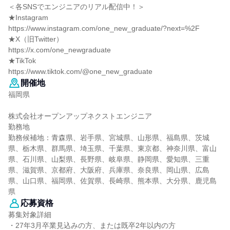
＜各SNSでエンジニアのリアル配信中！＞
★Instagram
https://www.instagram.com/one_new_graduate/?next=%2F
★X（旧Twitter）
https://x.com/one_newgraduate
★TikTok
https://www.tiktok.com/@one_new_graduate
開催地
福岡県
株式会社オープンアップネクストエンジニア
勤務地
勤務候補地：青森県、岩手県、宮城県、山形県、福島県、茨城
県、栃木県、群馬県、埼玉県、千葉県、東京都、神奈川県、富山
県、石川県、山梨県、長野県、岐阜県、静岡県、愛知県、三重
県、滋賀県、京都府、大阪府、兵庫県、奈良県、岡山県、広島
県、山口県、福岡県、佐賀県、長崎県、熊本県、大分県、鹿児島
県
応募資格
募集対象詳細
・27年3月卒業見込みの方、または既卒2年以内の方