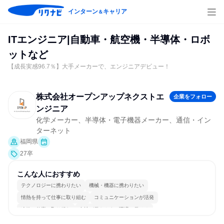
インターン
キャリア
＆
ITエンジニア|自動車・航空機・半導体・ロボ
ットなど
【成長実感96.7％】大手メーカーで、エンジニアデビュー！
株式会社オープンアップネクストエ
企業をフォロー
ンジニア
化学メーカー、半導体・電子機器メーカー、通信・イン
ターネット
福岡県
27卒
こんな人におすすめ
テクノロジーに携わりたい
機械・機器に携わりたい
情熱を持って仕事に取り組む
コミュニケーションが活発
冷静に仕事に取り組む
女性が働きやすい環境で働ける
長く同じ会社に居続けられる
自分の好きな場所で働ける