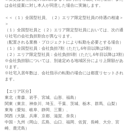
は会社提案に対し本人が同意した場合に実施します。
＜＜（１）全国型社員、（２）エリア限定型社員の待遇の相違＞
＞
（１）全国型社員と（２）エリア限定型社員においては、次の通
り社宅の会社負担割合が異なります。
（配置される業務・プロジェクトにより転勤を必要とする場合）
（１）全国型社員：会社負担7割（ただし6年目以降は5割）
（２）エリア限定型社員：会社負担5割（ただし6年目以降は3割）
※会社負担額については、別途定める地域区分により上限額があ
ります。
※社宅入居年数は、会社指示の転勤の場合には都度リセットされ
ます。
【エリア区分】
東北（青森、岩手、宮城、山形、福島）
関東（東京、神奈川、埼玉、千葉、茨城、栃木、群馬、山梨）
東海（愛知、岐阜、静岡、三重）、
関西（大阪、兵庫、京都、滋賀、奈良）
中国・九州（岡山、広島、山口、福岡、佐賀、長崎、大分、宮
崎、鹿児島）