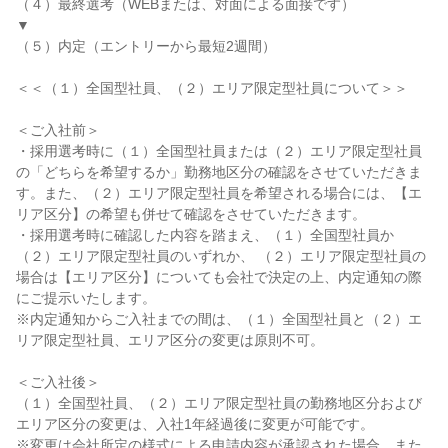
（４）最終選考（WEBまたは、対面による面接です）
▼
（５）内定（エントリーから最短2週間）
＜＜（１）全国型社員、（２）エリア限定型社員について＞＞
＜ご入社前＞
・採用選考時に（１）全国型社員または（２）エリア限定型社員
の「どちらを希望するか」勤務地区分の確認をさせていただきま
す。また、（２）エリア限定型社員を希望される場合には、【エ
リア区分】の希望も併せて確認をさせていただきます。
・採用選考時に確認した内容を踏まえ、（１）全国型社員か
（２）エリア限定型社員のいずれか、 （２）エリア限定型社員の
場合は【エリア区分】についても会社で決定の上、内定通知の際
にご提示いたします。
※内定通知からご入社までの間は、（１）全国型社員と（２）エ
リア限定型社員、エリア区分の変更は原則不可。
＜ご入社後＞
（１）全国型社員、（２）エリア限定型社員の勤務地区分および
エリア区分の変更は、入社1年経過後に変更が可能です。
※変更は会社所定の様式による申請内容が承認された場合、また