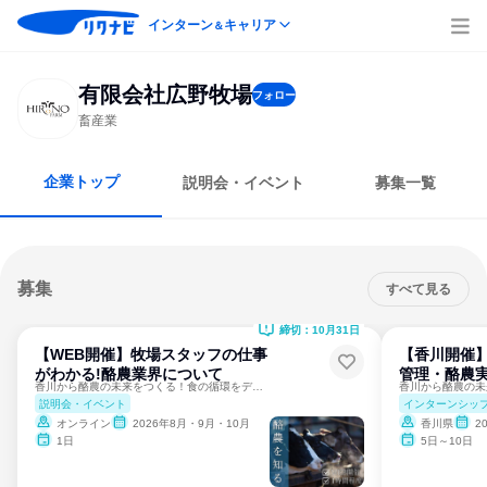
インターン
キャリア
＆
有限会社広野牧場
フォロー
畜産業
企業トップ
説明会・イベント
募集一覧
募集
すべて見る
締切：10月31日
【WEB開催】牧場スタッフの仕事
【香川開催
がわかる!酪農業界について
管理・酪農
香川から酪農の未来をつくる！食の循環をデザインする
説明会・イベント
インターンシッ
オンライン
2026年8月・9月・10月
香川県
2
1日
5日～10日