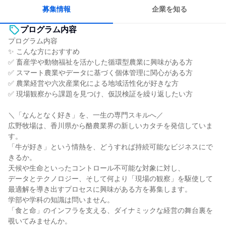
募集情報
企業を知る
プログラム内容
プログラム内容
✨ こんな方におすすめ
✅ 畜産学や動物福祉を活かした循環型農業に興味がある方
✅ スマート農業やデータに基づく個体管理に関心がある方
✅ 農業経営や六次産業化による地域活性化が好きな方
✅ 現場観察から課題を見つけ、仮説検証を繰り返したい方
＼「なんとなく好き」を、一生の専門スキルへ／
広野牧場は、香川県から酪農業界の新しいカタチを発信していま
す。
「牛が好き」という情熱を、どうすれば持続可能なビジネスにで
きるか。
天候や生命といったコントロール不可能な対象に対し、
データとテクノロジー、そして何より「現場の観察」を駆使して
最適解を導き出すプロセスに興味がある方を募集します。
学部や学科の知識は問いません。
「食と命」のインフラを支える、ダイナミックな経営の舞台裏を
覗いてみませんか。