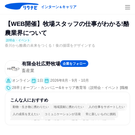
インターン
キャリア
＆
【WEB開催】牧場スタッフの仕事がわかる!酪
農業界について
説明会・イベント
香川から酪農の未来をつくる！食の循環をデザインする
有限会社広野牧場
企業をフォロー
畜産業
オンライン
1日
2026年8月・9月・10月
28卒 | オープン・カンパニー&キャリア教育等（説明会・イベント [職種
研究、会社説明会、業界研究]）
こんな人におすすめ
動物・生き物に携わりたい
地域貢献に携わりたい
人の仕事をサポートしたい
人の成長を支えたい
コミュニケーションが活発
常に新しいものに挑戦
チームワークを重視
若手が裁量を持てる環境
目標に追われず働ける