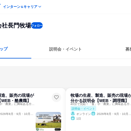
インターン
キャリア
＆
会社長門牧場
フォロー
ップ
説明会・イベント
募
製造、販売の現場が
牧場の生産、製造、販売の現場
WEB・酪農職】
分かる説明会【WEB・調理職】
40分で完結！「食」や「農業」に興味ある方必見✨
40分で完結！「食」や「
説明会・イベント
2026年8月・9月・10月・11月・12月
オンライン
2026年8月・9月・10月・11月・12月
1日