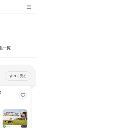
集一覧
すべて見る
が
牧場の生産、製造、販売の現場が
分かる説明会【WEB・製造職】
農業」に興味ある方必見✨
40分で完結！「食」や「農業」に興味ある方必見✨
説明会・イベント
オンライン
2026年8月・9月・10月・11月・12月
1日