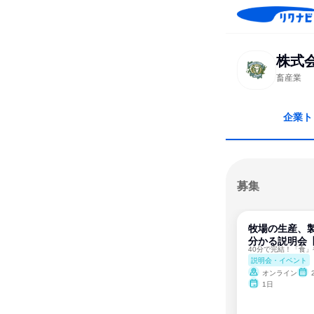
株式
畜産業
企業ト
募集
牧場の生産、
分かる説明会【
説明会・イベント
オンライン
1日