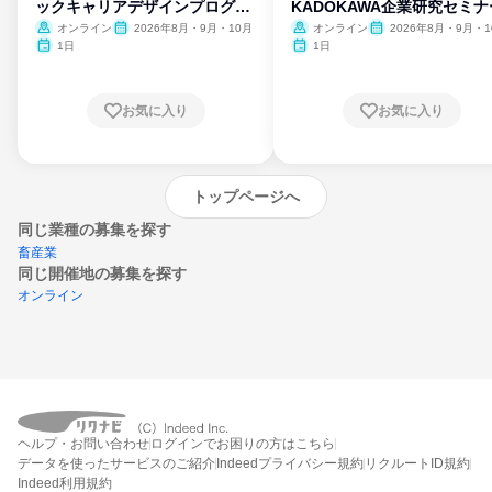
ックキャリアデザインプログラ
KADOKAWA企業研究セミナ
ム
オンライン
2026年8月・9月・10月
オンライン
2026年8月・9月・1
月・11月・12月
1日
1日
お気に入り
お気に入り
トップページへ
同じ業種の募集を探す
畜産業
同じ開催地の募集を探す
オンライン
エントリーするとプログラムの詳細案内を
ヘルプ・お問い合わせ
ログインでお困りの方はこちら
受け取れるようになります
データを使ったサービスのご紹介
Indeedプライバシー規約
リクルートID規約
Indeed利用規約
締切：なし