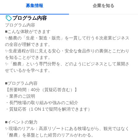
一つの専門分野を極める
募集情報
企業を知る
プログラム内容
プログラム内容
■こんな体験ができます
✨酪農の「生産・製造・販売」を一貫して行う６次産業ビジネス
の全容が理解できます。
✨生産過程が目に見える安心・安全な食品作りの裏側とこだわり
を知ることができます。
✨「酪農」という専門分野を、どのようにビジネスとして展開さ
せているかを学べます。
■プログラム内容
【所要時間：40分（質疑応答含む）】
・業界のご説明
・長門牧場の取り組みや強みのご紹介
・質疑応答（1 ON 1で疑問を解消できます）
■イベントの魅力
✨現場のリアル：高原リゾートにある牧場ながら、観光ではなく
「酪農」を基盤とした経営のリアルがわかる。