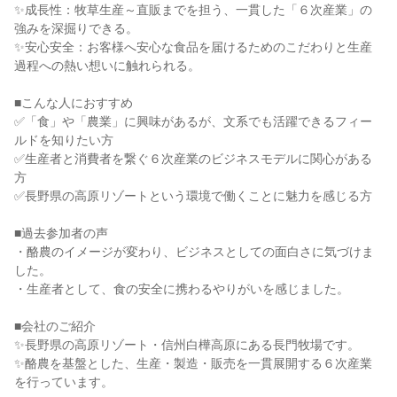
✨成長性：牧草生産～直販までを担う、一貫した「６次産業」の
強みを深掘りできる。
✨安心安全：お客様へ安心な食品を届けるためのこだわりと生産
過程への熱い想いに触れられる。
■こんな人におすすめ
✅「食」や「農業」に興味があるが、文系でも活躍できるフィー
ルドを知りたい方
✅生産者と消費者を繋ぐ６次産業のビジネスモデルに関心がある
方
✅長野県の高原リゾートという環境で働くことに魅力を感じる方
■過去参加者の声
・酪農のイメージが変わり、ビジネスとしての面白さに気づけま
した。
・生産者として、食の安全に携わるやりがいを感じました。
■会社のご紹介
✨長野県の高原リゾート・信州白樺高原にある長門牧場です。
✨酪農を基盤とした、生産・製造・販売を一貫展開する６次産業
を行っています。