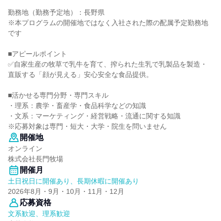
勤務地（勤務予定地）：長野県
※本プログラムの開催地ではなく入社された際の配属予定勤務地
です
■アピールポイント
✅自家生産の牧草で乳牛を育て、搾られた生乳で乳製品を製造・
直販する「顔が見える」安心安全な食品提供。
■活かせる専門分野・専門スキル
・理系：農学・畜産学・食品科学などの知識
・文系：マーケティング・経営戦略・流通に関する知識
※応募対象は専門・短大・大学・院生を問いません
開催地
オンライン
株式会社長門牧場
開催月
土日祝日に開催あり、長期休暇に開催あり
2026年8月・9月・10月・11月・12月
応募資格
文系歓迎、理系歓迎