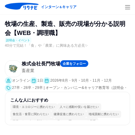
インターン
キャリア
＆
牧場の生産、製造、販売の現場が分かる説明
会【WEB・調理職】
説明会・イベント
40分で完結！「食」や「農業」に興味ある方必見✨
株式会社長門牧場
企業をフォロー
畜産業
オンライン
1日
2026年8月・9月・10月・11月・12月
27卒・28卒・29卒 | オープン・カンパニー&キャリア教育等（説明会・
イベント [職種研究、就活サポート、会社説明会、業界研究]）
こんな人におすすめ
環境・エコロジーに携わりたい
人々に感動や笑いを届けたい
食生活・食育に関わりたい
健康促進に携わりたい
地域貢献に携わりたい
商品・サービスを製作したい
穏やかで互いのペースを尊重
コミュニケーションが活発
自分の好きな場所で働ける