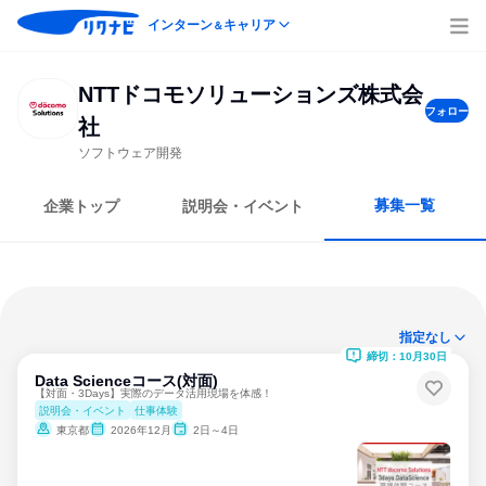
インターン
キャリア
＆
NTTドコモソリューションズ株式会
フォロー
社
ソフトウェア開発
募集一覧
企業トップ
説明会・イベント
指定なし
締切：10月30日
Data Scienceコース(対面)
【対面・3Days】実際のデータ活用現場を体感！
説明会・イベント
仕事体験
東京都
2026年12月
2日～4日