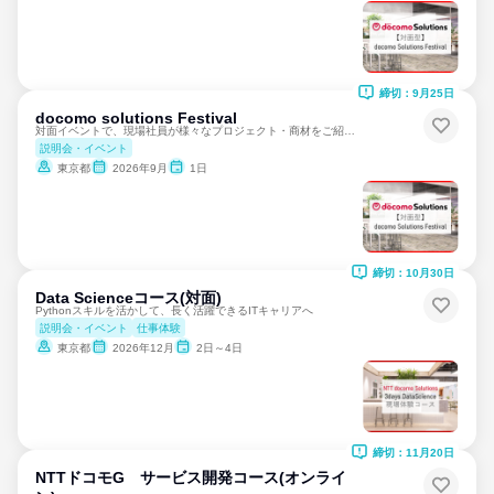
締切：9月25日
docomo solutions Festival
対面イベントで、現場社員が様々なプロジェクト・商材をご紹介！
説明会・イベント
東京都
2026年9月
1日
締切：10月30日
Data Scienceコース(対面)
Pythonスキルを活かして、長く活躍できるITキャリアへ
説明会・イベント
仕事体験
東京都
2026年12月
2日～4日
締切：11月20日
NTTドコモG サービス開発コース(オンライ