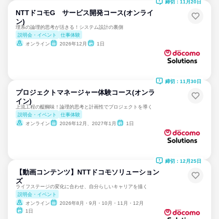
締切：11月20日
NTTドコモG サービス開発コース(オンライ
ン)
理系の論理的思考が活きる！システム設計の裏側
説明会・イベント
仕事体験
オンライン
2026年12月
1日
締切：11月30日
プロジェクトマネージャー体験コース(オンラ
イン)
上流工程の醍醐味！論理的思考と計画性でプロジェクトを導く
説明会・イベント
仕事体験
オンライン
2026年12月、2027年1月
1日
締切：12月25日
【動画コンテンツ】NTTドコモソリューション
ズ
ライフステージの変化に合わせ、自分らしいキャリアを描く
説明会・イベント
オンライン
2026年8月・9月・10月・11月・12月
1日