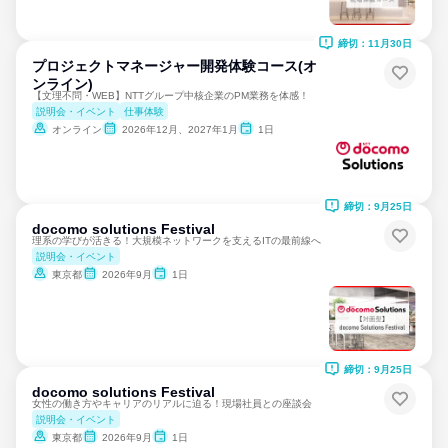
締切：11月30日
プロジェクトマネージャー開発体験コース(オ
ンライン)
【文理不問・WEB】NTTグループ中核企業のPM業務を体感！
説明会・イベント
仕事体験
オンライン
2026年12月、2027年1月
1日
締切：9月25日
docomo solutions Festival
理系の学びが活きる！大規模ネットワークを支えるITの最前線へ
説明会・イベント
東京都
2026年9月
1日
締切：9月25日
docomo solutions Festival
女性の働き方やキャリアのリアルに迫る！現場社員との座談会
説明会・イベント
東京都
2026年9月
1日