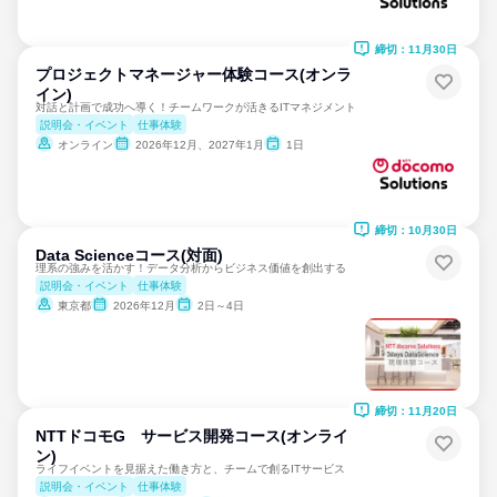
締切：11月30日
プロジェクトマネージャー体験コース(オンラ
イン)
対話と計画で成功へ導く！チームワークが活きるITマネジメント
説明会・イベント
仕事体験
オンライン
2026年12月、2027年1月
1日
締切：10月30日
Data Scienceコース(対面)
理系の強みを活かす！データ分析からビジネス価値を創出する
説明会・イベント
仕事体験
東京都
2026年12月
2日～4日
締切：11月20日
NTTドコモG サービス開発コース(オンライ
ン)
ライフイベントを見据えた働き方と、チームで創るITサービス
説明会・イベント
仕事体験