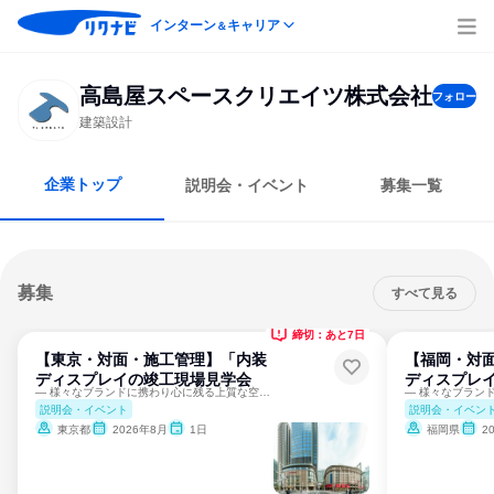
インターン
キャリア
＆
高島屋スペースクリエイツ株式会社
フォロー
建築設計
企業トップ
説明会・イベント
募集一覧
募集
すべて見る
締切：あと7日
【東京・対面・施工管理】「内装
【福岡・対
ディスプレイの竣工現場見学会
ディスプレ
― 様々なブランドに携わり心に残る上質な空間を創造 ―
説明会・イベント
説明会・イベン
東京都
2026年8月
1日
福岡県
2