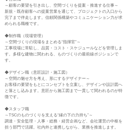
～顧客の要望を引き出し、空間づくりを提案・推進する仕事～
新規・既存顧客への提案営業を通じて、プロジェクトの入口から
完了まで伴走します。信頼関係構築やコミュニケーション力が求
められる職種です。
◆制作職（現場管理）
～空間づくりの現場をまとめる“指揮官”～
工事現場に常駐し、品質・コスト・スケジュールなどを管理しま
す。多様な建物に関われる、ものづくりの最前線ポジションで
す。
◆デザイン職（意匠設計・施工図）
～空間の魅せ方を考え、形にするデザイナー～
お客様の要望をもとにコンセプトを立案し、デザインや設計図へ
と落とし込みます。意匠から施工図まで一貫して関われるのが特
徴です。
◆スタッフ職
～TSCのものづくりを支える“縁の下の力持ち”～
調達・安全監理・人事・総務・経営企画など、会社運営の中枢を
担う部門で活躍。社内外と連携しながら、業務を推進します。