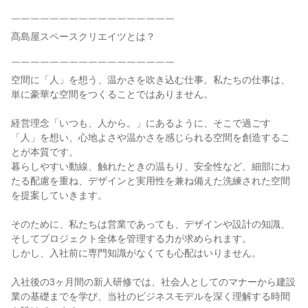
￣￣￣￣￣￣￣￣￣￣￣￣￣￣￣￣￣
髙島屋スペースクリエイツとは？
￣￣￣￣￣￣￣￣￣￣￣￣￣￣￣￣￣
空間に「人」を想う、温かさを吹き込む仕事。私たちの仕事は、
単に豪華な空間をつくることではありません。
経営理念「いつも、人から。」にあるように、そこで過ごす
「人」を想い、心地よさや温かさを感じられる空間を創造するこ
とが本質です。
暮らしやすい動線、触れたときの温もり、安全性など、細部にわ
たる配慮を重ね、デザインと実用性を兼ね備えた洗練された空間
を提案していきます。
そのために、私たちは営業であっても、デザインや設計の知識、
そしてプロジェクト全体を管理する力が求められます。
しかし、入社前に専門知識がなくても心配はいりません。
入社後の3ヶ月間の新人研修では、社会人としてのマナーから建設
業の基礎までを学び、当社のビジネスモデルを深く理解する時間