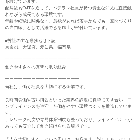
を設けています。
配属後もOJTを通して、ベテラン社員が持つ貴重な知見に直接触
れながら成長できる環境です。
年齢や経験に関係なく、意欲があれば若手からでも「空間づくり
の専門家」として活躍できる風土が根付いています。
■弊社の主な勤務地は下記
東京都、大阪府、愛知県、福岡県
￣￣￣￣￣￣￣￣￣￣￣￣￣￣￣￣￣
働きやすさへの真摯な取り組み
￣￣￣￣￣￣￣￣￣￣￣￣￣￣￣￣￣
当社は、働く社員を大切にする企業です。
長時間労働や古い慣習といった業界の課題に真摯に向き合い、コ
ンプライアンスを遵守した働きやすい環境づくりを推進していま
す。
テレワーク制度や育児休業制度も整っており、ライフイベントが
あっても安心して働き続けられる環境です。
「人を大切にする」という思いは、お客さまに対しても、そして