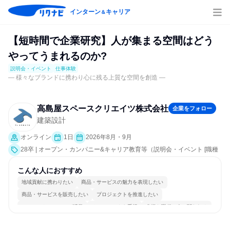
インターン
キャリア
＆
【短時間で企業研究】人が集まる空間はどう
やってうまれるのか?
説明会・イベント
仕事体験
― 様々なブランドに携わり心に残る上質な空間を創造 ―
高島屋スペースクリエイツ株式会社
企業をフォロー
建築設計
オンライン
1日
2026年8月・9月
28卒 | オープン・カンパニー&キャリア教育等（説明会・イベント [職種
研究、会社説明会、業界研究]、仕事体験）
こんな人におすすめ
地域貢献に携わりたい
商品・サービスの魅力を表現したい
商品・サービスを販売したい
プロジェクトを推進したい
コミュニケーションが活発
チームワークを重視
多様な職種の人と関われる
明確な目標を追いかける
若手が裁量を持てる環境
人とたくさん会話する