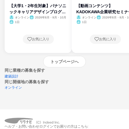
【大学1・2年生対象】パナソニ
【動画コンテンツ】
ックキャリアデザインプログラ
KADOKAWA企業研究セミナ
ム
オンライン
2026年8月・9月・10月
オンライン
2026年8月・9月・1
月・11月・12月
1日
1日
お気に入り
お気に入り
トップページへ
同じ業種の募集を探す
建築設計
同じ開催地の募集を探す
オンライン
エントリーするとプログラムの詳細案内を
ヘルプ・お問い合わせ
ログインでお困りの方はこちら
受け取れるようになります