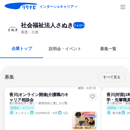
インターン
キャリア
＆
社会福祉法人さぬき
フォロー
看護・介護
企業トップ
説明会・イベント
募集一覧
募集
すべて見る
締切：8月7日
香川|オンライン開催|介護職のキ
香川|対面|
ャリア相談会
学・先輩職
香川県高松市で働く！最新技術と優しさが繋ぐ「新しい介護」
説明会・イベント
説明会・イベン
オンライン
2026年8月・9月
1日
香川県
2