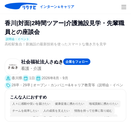
インターン
キャリア
＆
香川|対面|2時間ツアー|介護施設見学・先輩職
員との座談会
説明会・イベント
高松駅集合！新施設の最新技術を使ったスマートな働き方を見学
社会福祉法人さぬき
企業をフォロー
看護・介護
香川県
1日
2026年8月・9月
28卒・29卒 | オープン・カンパニー&キャリア教育等（説明会・イベン
ト [職種研究、職場見学会、社員交流会、会社説明会、業界研究]）
こんな人におすすめ
人々に感動や笑いを届けたい
健康促進に携わりたい
地域貢献に携わりたい
チームを統率したい
人の成長を支えたい
情熱を持って仕事に取り組む
チームワークを重視
長く同じ会社に居続けられる
人とたくさん会話する