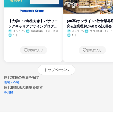
【大学1・2年生対象】パナソニ
(30卒)オンライン×飲食業界
ックキャリアデザインプログラ
究&企業理解が深まる説明会
ム
オンライン
2026年8月・9月・10月
オンライン
2026年8月・9月・1
月・11月・12月
1日
1日
お気に入り
お気に入り
トップページへ
同じ業種の募集を探す
看護・介護
同じ開催地の募集を探す
香川県