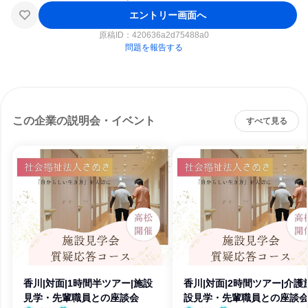
エントリー画面へ
原稿ID：
420636a2d75488a0
問題を報告する
この企業の説明会・イベント
すべて見る
香川|対面|1時間半ツアー|施設
香川|対面|2時間ツアー|介護
見学・先輩職員との座談会
設見学・先輩職員との座談