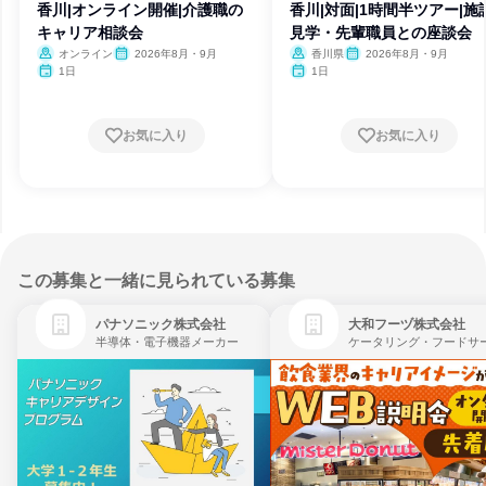
香川|オンライン開催|介護職の
香川|対面|1時間半ツアー|施
キャリア相談会
見学・先輩職員との座談会
オンライン
2026年8月・9月
香川県
2026年8月・9月
1日
1日
お気に入り
お気に入り
この募集と一緒に見られている募集
パナソニック株式会社
大和フーヅ株式会社
半導体・電子機器メーカー