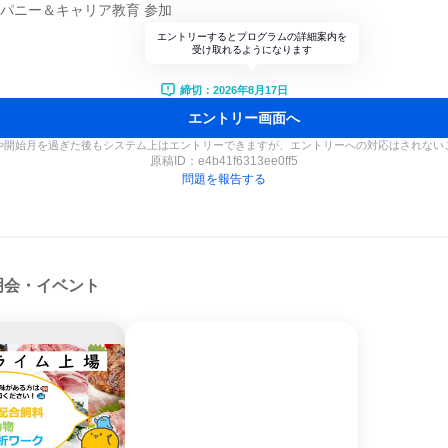
ンパニー＆キャリア教育 参加
エントリーするとプログラムの詳細案内を
受け取れるようになります
締切：2026年8月17日
エントリー画面へ
や開始月を過ぎた後もシステム上はエントリーできますが、エントリーへの対応はされない
原稿ID：
e4b41f6313ee0ff5
問題を報告する
明会・イベント