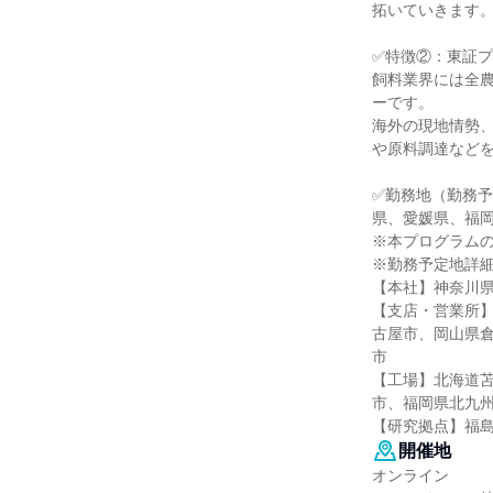
拓いていきます
✅特徴②：東証プ
飼料業界には全
ーです。
海外の現地情勢
や原料調達など
✅勤務地（勤務
県、愛媛県、福
※本プログラム
※勤務予定地詳
【本社】神奈川
【支店・営業所
古屋市、岡山県
市
【工場】北海道
市、福岡県北九
【研究拠点】福
開催地
オンライン