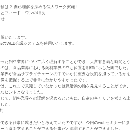
？
軸は？ 自己理解を深める個人ワーク実施！
軸とフィード・ワンの特長
らせ
開催いたします。
 TeamsのWEB会議システムを使用いたします。
かった飼料業界について広く理解することができ、大変有意義な時間と
たのは、食品業界における飼料業界の立ち位置を明確に示した図でした
料業界が食品サプライチェーンの中でいかに重要な役割を担っているか
体像を把握する上で非常に分かりやすかったです。
では、これまで意識していなかった就職活動の軸を発見することができ
重なヒントとなりました。
通じて、飼料業界への理解を深めるとともに、自身のキャリアを考える
ました。
性）
できる仕事に就きたいと考えていたのですが、今回のwebセミナーに
カーも食を支えることができる仕事だと認識することができました。