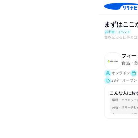
まずはここ
説明会・イベント
食を支える仕事とは
フィー
食品・
オンライン
28卒 | オー
こんな人にお
環境・エコロジー
分析・リサーチし
人とたくさん会話