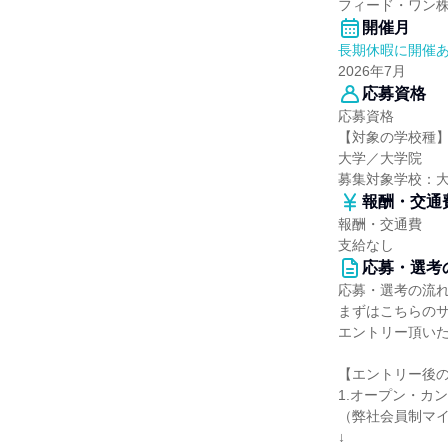
フィード・ワン
開催月
長期休暇に開催
2026年7月
応募資格
応募資格
【対象の学校種
大学／大学院
募集対象学校：
報酬・交通
報酬・交通費
支給なし
応募・選考
応募・選考の流
まずはこちらの
エントリー頂い
【エントリー後
1.オープン・カ
（弊社会員制マ
↓