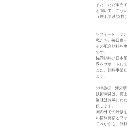
また、ただ販売
と聞いて、こう
（理工学系/女性
=============
✨フィード・ワ
私たちが毎日食
その配合飼料を
です。
協同飼料と日本
界をサポートし
また、飼料事業
ます。
✅特徴①：海外
技術開発は、何
当社は長年にわ
供します。
国内外での研修
い情報発信とフ
これからも、飼