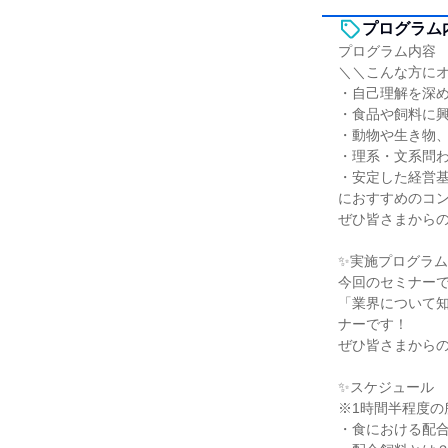
プログラム
プログラム内容
＼＼こんな方に
・自己理解を深
・食品や飼料に
・動物や生き物
・理系・文系問
・安定した経営
におすすめのコ
ぜひ皆さまから
✨実施プログラム
今回のセミナー
「業界について
ナーです！
ぜひ皆さまから
✨スケジュール
※1時間半程度の
・食における配