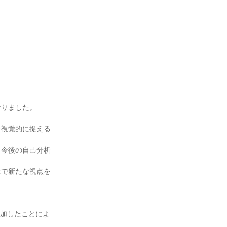
なりました。
。
を視覚的に捉える
、今後の自己分析
上で新たな視点を
参加したことによ