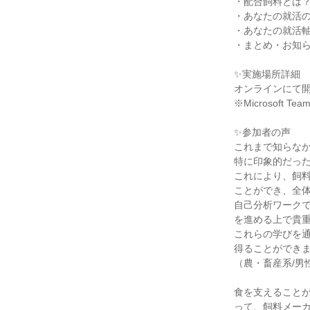
・配合飼料とは
・あなたの就活の
・あなたの就活
・まとめ・お知
✨実施場所詳細
オンラインにて
※Microsoft
✨参加者の声
これまで知らな
特に印象的だっ
これにより、飼
ことができ、全
自己分析ワーク
を進める上で貴
これらの学びを
得ることができ
（農・畜産系/男
食を支えることが
って、飼料メー