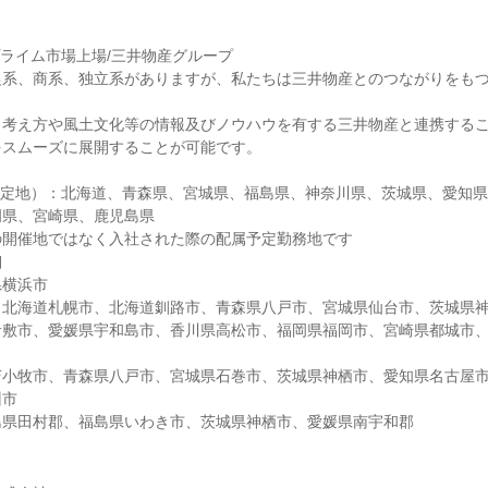
。
ライム市場上場/三井物産グループ
農系、商系、独立系がありますが、私たちは三井物産とのつながりをも
、考え方や風土文化等の情報及びノウハウを有する三井物産と連携する
をスムーズに展開することが可能です。
予定地）：北海道、青森県、宮城県、福島県、神奈川県、茨城県、愛知
岡県、宮崎県、鹿児島県
の開催地ではなく入社された際の配属予定勤務地です
細
県横浜市
】北海道札幌市、北海道釧路市、青森県八戸市、宮城県仙台市、茨城県
倉敷市、愛媛県宇和島市、香川県高松市、福岡県福岡市、宮崎県都城市
苫小牧市、青森県八戸市、宮城県石巻市、茨城県神栖市、愛知県名古屋
州市
島県田村郡、福島県いわき市、茨城県神栖市、愛媛県南宇和郡