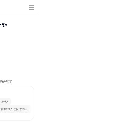
ー✨
界研究]）
したい
な職種の人と関われる