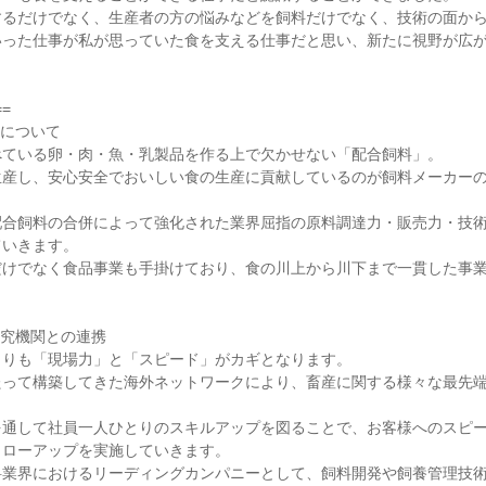
するだけでなく、生産者の方の悩みなどを飼料だけでなく、技術の面か
いった仕事が私が思っていた食を支える仕事だと思い、新たに視野が広
）
==
ンについて
べている卵・肉・魚・乳製品を作る上で欠かせない「配合飼料」。
生産し、安心安全でおいしい食の生産に貢献しているのが飼料メーカー
配合飼料の合併によって強化された業界屈指の原料調達力・販売力・技
ていきます。
だけでなく食品事業も手掛けており、食の川上から川下まで一貫した事
研究機関との連携
よりも「現場力」と「スピード」がカギとなります。
たって構築してきた海外ネットワークにより、畜産に関する様々な最先
を通して社員一人ひとりのスキルアップを図ることで、お客様へのスピ
ォローアップを実施していきます。
料業界におけるリーディングカンパニーとして、飼料開発や飼養管理技