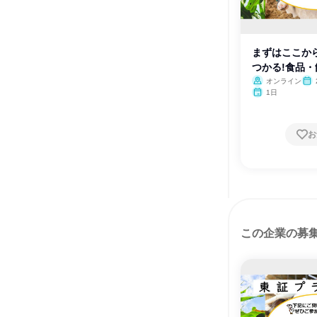
まずはここか
つかる!食品
✨
オンライン
1日
お
この企業の募