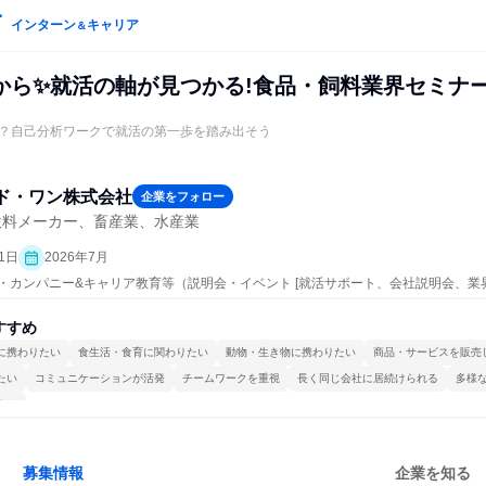
インターン
キャリア
＆
から✨就活の軸が見つかる!食品・飼料業界セミナ
？自己分析ワークで就活の第一歩を踏み出そう
ド・ワン株式会社
企業をフォロー
飲料メーカー、畜産業、水産業
1日
2026年7月
プン・カンパニー&キャリア教育等（説明会・イベント [就活サポート、会社説明会、業
すすめ
に携わりたい
食生活・食育に関わりたい
動物・生き物に携わりたい
商品・サービスを販売
たい
コミュニケーションが活発
チームワークを重視
長く同じ会社に居続けられる
多様
する
募集情報
企業を知る