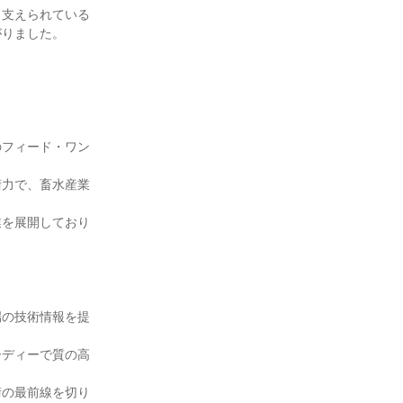
ら支えられている
がりました。
のフィード・ワン
術力で、畜水産業
業を展開しており
端の技術情報を提
ーディーで質の高
術の最前線を切り